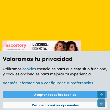
Valoramos tu privacidad
Utilizamos
cookies
esenciales para que este sitio funcione,
y cookies opcionales para mejorar tu experiencia.
Foro General
Ver más información y configurar tus preferencias
Cookies
PL OLDSTYLE AMARILLO
Cambiar fuente
Español (ES)
Arri
Aceptar todas las cookies
Contáctanos
Términos y reglas
Política de privacidad
Ayuda
R
Pie
S
Rechazar cookies opcionales
S
®
Community platform by XenForo
© 2010-2026 XenForo Ltd.