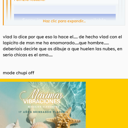
Haz clic para expandir...
Haz clic para expandir...
vlad lo dice por que eso lo hace el..... de hecho vlad con el
lapicito de msn me ha enamorado.....que hombre......
Haz clic para expandir...
Conste que el dibujito de marras es propiamente dibujado por
deberiais decirle que os dibuje a que huelen las nubes, en
el autor del hilo. No me voy a atribuir méritos que no son míos.
serio chicas es el amo.....
Jodido copión.
mode chupi off