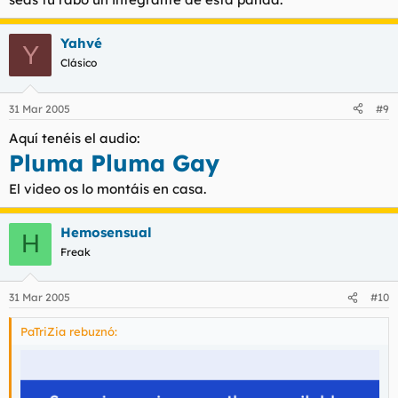
Yahvé
Y
Clásico
31 Mar 2005
#9
Aquí tenéis el audio:
Pluma Pluma Gay
El video os lo montáis en casa.
Hemosensual
H
Freak
31 Mar 2005
#10
PaTriZia rebuznó: