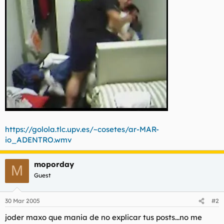
https://golola.tlc.upv.es/~cosetes/ar-MAR-
io_ADENTRO.wmv
moporday
M
Guest
30 Mar 2005
#2
joder maxo que mania de no explicar tus posts...no me