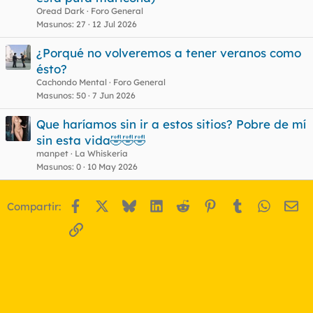
Oread Dark
Foro General
Masunos
27
12 Jul 2026
¿Porqué no volveremos a tener veranos como
ésto?
Cachondo Mental
Foro General
Masunos
50
7 Jun 2026
Que haríamos sin ir a estos sitios? Pobre de mí
sin esta vida🤣🤣🤣
manpet
La Whiskería
Masunos
0
10 May 2026
Facebook
X
Bluesky
LinkedIn
Reddit
Pinterest
Tumblr
WhatsA
Em
Compartir:
Enlace