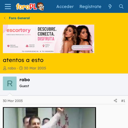
Acceder
Regístrate
Foro General
atentos a esto
I
F
rabo
30 Mar 2005
n
e
i
c
rabo
R
c
h
Guest
i
a
a
d
d
e
30 Mar 2005
#1
o
i
r
n
d
i
e
c
l
i