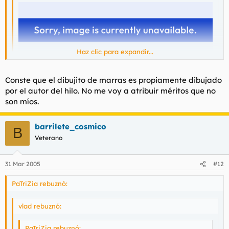
Haz clic para expandir...
Haz clic para expandir...
Conste que el dibujito de marras es propiamente dibujado
por el autor del hilo. No me voy a atribuir méritos que no
son míos.
Jodido copión.
barrilete_cosmico
B
Veterano
31 Mar 2005
#12
PaTriZia rebuznó:
vlad rebuznó:
PaTriZia rebuznó: