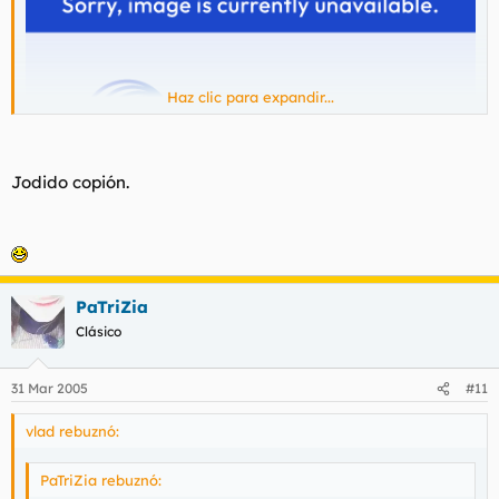
Haz clic para expandir...
Jodido copión.
PaTriZia
Clásico
31 Mar 2005
#11
vlad rebuznó:
PaTriZia rebuznó: