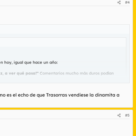
#4
en hoy, igual que hace un año:
ez, a ver qué pasa!"
Comentarios mucho más duros podían
omo es el echo de que Trasorras vendiese la dinamita a
 la guerra de Iraq.
#5