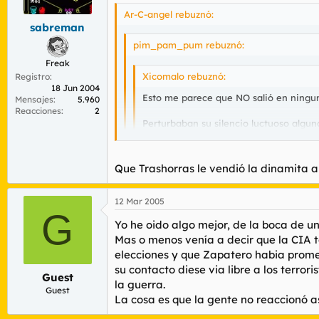
Ar-C-angel rebuznó:
sabreman
pim_pam_pum rebuznó:
Freak
Xicomalo rebuznó:
Registro
18 Jun 2004
Esto me parece que NO salió en ningun
Mensajes
5.960
Reacciones
2
Perturbaban su silencio luctuoso algun
"¡Asquerosos!" "¡Ahora venís a haceros
oírse en conversaciones privadas de qu
Que Trashorras le vendió la dinamita a
"No tenéis vergüenza"
, le espetó al a
Eso sin contar las mil teorias que pueden 
12 Mar 2005
G
https://www.elmundo.es/elmundo/2005
Yo he oido algo mejor, de la boca de 
Putos analfabetos de mierda, ya se cono
Mas o menos venía a decir que la CIA te
Si la izquierda todavía tiene éxito es po
elecciones y que Zapatero habia promet
su contacto diese via libre a los terro
Guest
la guerra.
Guest
La cosa es que la gente no reaccionó as