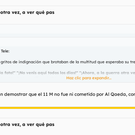
 otra vez, a ver qué pas
Tele:
 gritos de indignación que brotaban de la multitud que esperaba su tr
a foto!" "¡No venís aquí todos los días!" "¡Ahora, a la guerra otra v
Haz clic para expandir...
nes pasaban por allí y miraban con gesto de desprecio.
alde Ángel, un superviviente de la explosión aquel día.
Haz clic para expandir...
den demostrar que el 11 M no fue ni cometido por Al Qaeda, c
03/11/espana/1110532015.html
n cerca de 100 millones de pruebas de que el 11-M no fue cometido por
ue existen retardeds como esos.
 otra vez, a ver qué pas