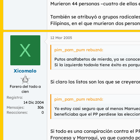
Murieron 44 personas –cuatro de ellas 
También se atribuyó a grupos radicales 
Filipinas, en el que murieron dos person
12 Mar 2005
X
pim_pam_pum rebuznó:
Putos analfabetos de mierda, ya se conoce
Si la izquierda todavía tiene éxito es porq
Xicomalo
Si claro los listos son los que se crey
Forero del todo a
cien
Registro
pim_pam_pum rebuznó:
14 Dic 2004
Mensajes
306
Yo estoy casi seguro que al menos Marrueco
Reacciones
0
beneficiaba que el PP perdiese las eleccion
Si todo es una conspiración contra el
Francesa y Marroquí, ya que cuando pas