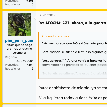
Mensajes
6.368
Reacciones
10
12 Mar 2005
Re: ATOCHA: 7.37 ¡Ahora, a la guerra
Xicomalo rebuznó:
pim_pam_pum
Esto me parece que NO salió en ninguna Te
No es que se haga
el dificil, es que no
Perturbaban su silencio luctuoso algunos g
se entera
Registro
"¡Asquerosos!" "¡Ahora venís a haceros la 
21 Nov 2004
Mensajes
7.354
conversaciones privadas de quienes pasaba
Reacciones
2
"No tenéis vergüenza"
, le espetó al alcal
https://www.elmundo.es/elmundo/2005/03
Putos analfabetos de mierda, ya se con
Si la izquierda todavía tiene éxito es 