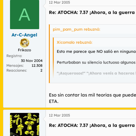
12 Mar 2005
A
Re: ATOCHA: 7.37 ¡Ahora, a la guerra
pim_pam_pum rebuznó:
Ar-C-Angel
Xicomalo rebuznó:
Frikazo
Esto me parece que NO salió en ninguna 
Registro
30 Nov 2004
Perturbaban su silencio luctuoso algunos
Mensajes
12.308
Reacciones
2
"¡Asquerosos!" "¡Ahora venís a haceros l
oírse en conversaciones privadas de quie
"No tenéis vergüenza"
, le espetó al alc
Eso sin contar las mil teorias que pue
https://www.elmundo.es/elmundo/2005/
ETA.
Putos analfabetos de mierda, ya se conoce
12 Mar 2005
Si la izquierda todavía tiene éxito es porq
Re: ATOCHA: 7.37 ¡Ahora, a la guerra