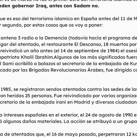
pueden gobernar Iraq, antes con Sadam no.
e es eso del terrorismo islamico en España antes del 11 de Ma
y segundo, por estas cosas que os voy a poner:
 antena 3 radio a la Demencia (todavía hacía el programa de l
gar del atentado, el restaurante El Descanso, 18 muertos por
 reivindicó un año antes (el 14 de septiembre de 1984) el ase
patriota Khalil Ibrahim.Algunos de los más significados fuero
Sami acribilló a balazos al secretario de la embajada de K
icado por las Brigadas Revolucionarias Árabes, fue dirigido
 1985, se registraron sendos atentados contra las sedes de la
ron heridas 25 personas. Fue reivindicado por varias organiza
secretario de la embajada iraní en Madrid y diversos ciudadan
a intereses españoles en el exterior, el 24 de agosto de 1990 
algunos daños materiales. La acción se atribuyó a un grupo co
 de atentados que, el 16 de mayo pasado, perpetraron 12 ka