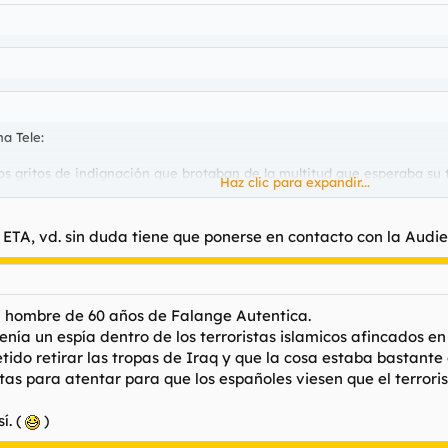
a Tele:
os gritos de indignación que brotaban de la multitud que esperaba su 
Haz clic para expandir...
 la foto!" "¡No venís aquí todos los días!" "¡Ahora, a la guerra otra
Haz clic para expandir...
ienes pasaban por allí y miraban con gesto de desprecio.
 ETA, vd. sin duda tiene que ponerse en contacto con la Aud
lcalde Ángel, un superviviente de la explosión aquel día.
Haz clic para expandir...
demostrar que el 11 M no fue ni cometido por Al Qaeda, como es el ech
/03/11/espana/1110532015.html
un hombre de 60 años de Falange Autentica.
cen cerca de 100 millones de pruebas de que el 11-M no fue cometido p
nía un espía dentro de los terroristas islamicos afincados en
rque existen retardeds como esos.
ido retirar las tropas de Iraq y que la cosa estaba bastante
ristas para atentar para que los españoles viesen que el terro
í. (
)