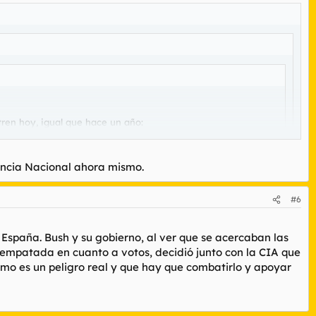
tren hoy, igual que hace un año:
 vez, a ver qué pasa!"
Comentarios mucho más duros podían
iencia Nacional ahora mismo.
o de que Trasorras vendiese la dinamita a ETA.
#6
or la guerra de Iraq.
 España. Bush y su gobierno, al ver que se acercaban las
 empatada en cuanto a votos, decidió junto con la CIA que
rismo es un peligro real y que hay que combatirlo y apoyar