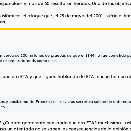
españolas– y más de 60 resultaron heridas. Uno de los objetiv
islámicos el ataque que, el 23 de mayo del 2001, sufrió el hot
as.
n cerca de 100 millones de pruebas de que el 11-M no fue cometido por
ue existen retardeds como esos.
eron que era ETA y que siguen hablando de ETA mucho tiempo de
s y posiblemente Francia (los servicios secretos) sabían de antemano e
es.
 PP ¿Cuanta gente voto pensando que era ETA? muchísima .. as
a un atentado no se saben las consecuencias de la opinión pu