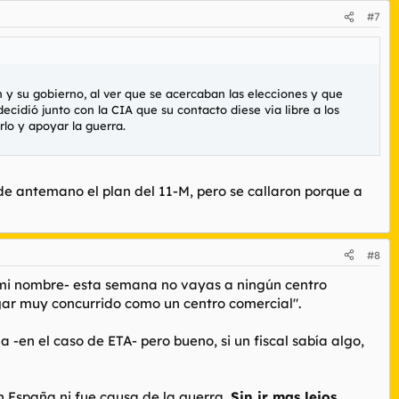
#7
h y su gobierno, al ver que se acercaban las elecciones y que
cidió junto con la CIA que su contacto diese via libre a los
rlo y apoyar la guerra.
de antemano el plan del 11-M, pero se callaron porque a
#8
 mi nombre- esta semana no vayas a ningún centro
ugar muy concurrido como un centro comercial".
en el caso de ETA- pero bueno, si un fiscal sabía algo,
n España ni fue causa de la guerra.
Sin ir mas lejos