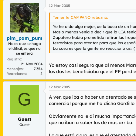
12 Mar 2005
Teniente CAMPANO rebuznó:
Yo he oido algo mejor, de la boca de un h
Mas o menos venía a decir que la CIA tenía
Zapatero habia prometido retirar las tropa
pim_pam_pum
terroristas para atentar para que los españ
No es que se haga
La cosa es que la gente no reaccionó así. 
el dificil, es que no
se entera
Registro
21 Nov 2004
Yo estoy casi seguro que al menos Marr
Mensajes
7.354
los dos les beneficiaba que el PP perdie
Reacciones
2
12 Mar 2005
G
A ver, que iba a haber un atentado se
comercial porque me ha dicho Gordillo 
Obviamente no le dí mucha importancia 
Guest
que no iban a saber los de mas arriba.
Guest
Lo que está claro, es que el atentado d