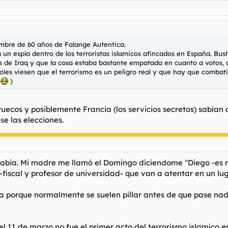
ombre de 60 años de Falange Autentica.
 un espía dentro de los terroristas islamicos afincados en España. Bus
s de Iraq y que la cosa estaba bastante empatada en cuanto a votos, de
oles viesen que el terrorismo es un peligro real y que hay que combati
(
)
uecos y posiblemente Francia (los servicios secretos) sabían 
se las elecciones.
 sabia. Mi madre me llamó el Domingo diciendome "Diego -es
-fiscal y profesor de universidad- que van a atentar en un l
porque normalmente se suelen pillar antes de que pase nada -
el 11 de marzo no fue el primer acto del terrorismo islamico e