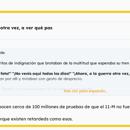
 otra vez, a ver qué pas
le:
ritos de indignación que brotaban de la multitud que esperaba su tren
foto!" "¡No venís aquí todos los días!" "¡Ahora, a la guerra otra vez
n por allí y miraban con gesto de desprecio.
de Ángel, un superviviente de la explosión aquel día.
Haz clic para expandir...
/11/espana/1110532015.html
ocen cerca de 100 millones de pruebas de que el 11-M no fue
porque existen retardeds como esos.