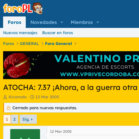
Foros
Novedades
Miembros
Nuevos mensajes
Buscar en foros
Foros
GENERAL
Foro General
ATOCHA: 7.37 ¡Ahora, a la guerra otra
I
F
Xicomalo
12 Mar 2005
n
e
i
Cerrado para nuevas respuestas.
c
c
h
i
a
1
2
Sig.
a
d
d
e
12 Mar 2005
o
i