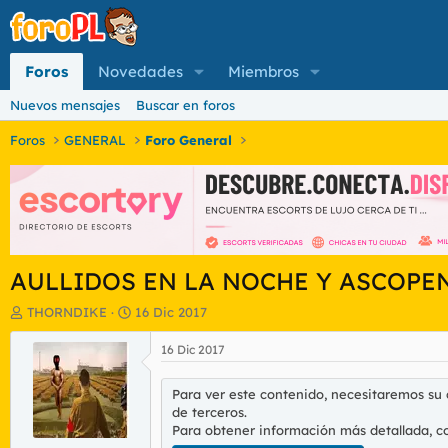
Foros
Novedades
Miembros
Nuevos mensajes
Buscar en foros
Foros
GENERAL
Foro General
AULLIDOS EN LA NOCHE Y ASCOPE
I
F
THORNDIKE
16 Dic 2017
n
e
i
c
16 Dic 2017
c
h
i
a
Para ver este contenido, necesitaremos su
a
d
de terceros.
d
e
Para obtener información más detallada, c
o
i