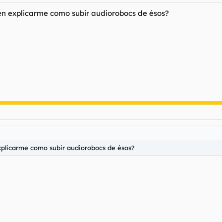
n explicarme como subir audiorobocs de ésos?
xplicarme como subir audiorobocs de ésos?