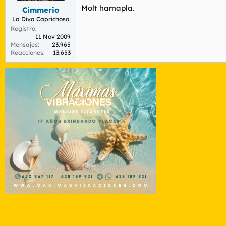
Molt hamapla.
Cimmerio
La Diva Caprichosa
Registro
11 Nov 2009
Mensajes
23.965
Reacciones
13.653