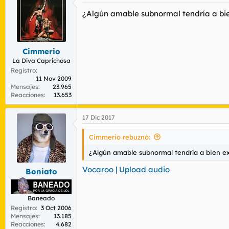
¿Algún amable subnormal tendría a bie
Cimmerio
La Diva Caprichosa
Registro
11 Nov 2009
Mensajes
23.965
Reacciones
13.653
17 Dic 2017
Cimmerio rebuznó:
¿Algún amable subnormal tendría a bien e
Vocaroo | Upload audio
Boniato
Baneado
Registro
3 Oct 2006
Mensajes
13.185
Reacciones
4.682