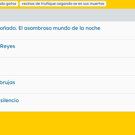
ndo gatos
vecinos de truñique cagando se en sus muertos
o soñado. El asombroso mundo de la noche
 Reyes
brujas
silencio
nlace