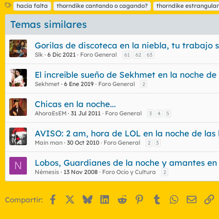
E
hacía falta
thorndike cantando o cagando?
thorndike estrangula
t
Temas similares
i
q
u
Gorilas de discoteca en la niebla, tu trabaj
e
Slk
6 Dic 2021
Foro General
61
62
63
t
a
El increíble sueño de Sekhmet en la noche de
s
Sekhmet
6 Ene 2019
Foro General
2
Chicas en la noche...
AhoraEsEM
31 Jul 2011
Foro General
3
4
5
AVISO: 2 am, hora de LOL en la noche de las 
Main man
30 Oct 2010
Foro General
2
3
Lobos, Guardianes de la noche y amantes en 
N
Némesis
13 Nov 2008
Foro Ocio y Cultura
2
Facebook
X
Bluesky
LinkedIn
Reddit
Pinterest
Tumblr
WhatsApp
Email
E
Compartir: