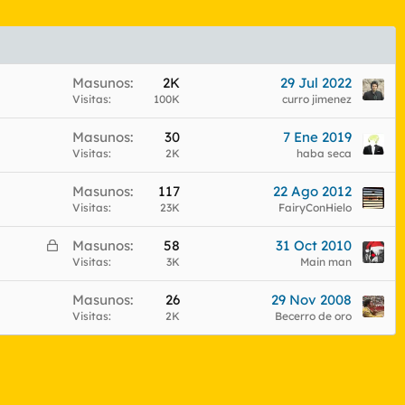
Masunos
2K
29 Jul 2022
Visitas
100K
curro jimenez
Masunos
30
7 Ene 2019
Visitas
2K
haba seca
Masunos
117
22 Ago 2012
Visitas
23K
FairyConHielo
C
Masunos
58
31 Oct 2010
e
Visitas
3K
Main man
r
Masunos
26
29 Nov 2008
r
Visitas
2K
Becerro de oro
a
d
o