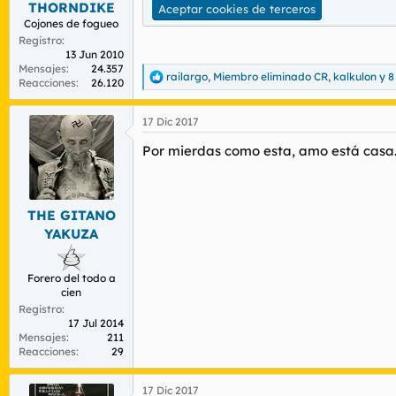
THORNDIKE
r
n
Aceptar cookies de terceros
d
i
Cojones de fogueo
e
c
Registro
l
i
13 Jun 2010
Mensajes
24.357
t
o
railargo
,
Miembro eliminado CR
,
kalkulon
y 8
R
Reacciones
26.120
e
e
m
a
a
17 Dic 2017
c
c
Por mierdas como esta, amo está casa
i
o
n
e
s
THE GITANO
:
YAKUZA
Forero del todo a
cien
Registro
17 Jul 2014
Mensajes
211
Reacciones
29
17 Dic 2017