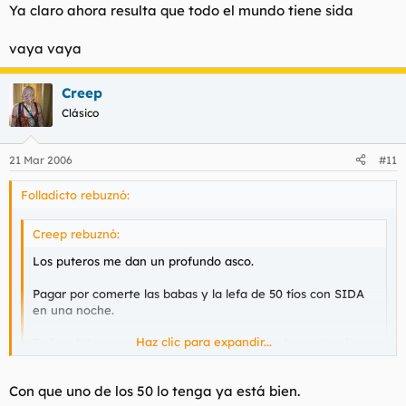
diente de oro un goterón de lefa del cliente anterior.
Ya claro ahora resulta que todo el mundo tiene sida
vaya vaya
Creep
Clásico
21 Mar 2006
#11
Folladicto rebuznó:
Creep rebuznó:
Los puteros me dan un profundo asco.
Pagar por comerte las babas y la lefa de 50 tíos con SIDA
en una noche.
Haz clic para expandir...
En la ruleta rusa, con buenos jugadores por lo menos si
sales vivo ganas una buena pasta.
Haz clic para expandir...
Con que uno de los 50 lo tenga ya está bien.
Papito te quiero mucho mi amol
Mientras ves brillar en el