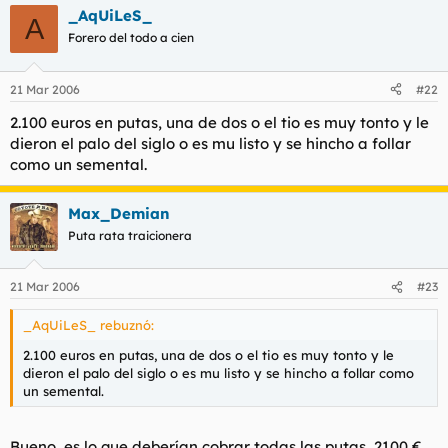
_AqUiLeS_
A
Atento a esta estrategia:
Forero del todo a cien
- Si se ha follado con preservativo
contacto con la lefa no ha habido. -
21 Mar 2006
#22
2.100 euros en putas, una de dos o el tio es muy tonto y le
dieron el palo del siglo o es mu listo y se hincho a follar
como un semental.
Max_Demian
Puta rata traicionera
21 Mar 2006
#23
_AqUiLeS_ rebuznó:
2.100 euros en putas, una de dos o el tio es muy tonto y le
dieron el palo del siglo o es mu listo y se hincho a follar como
un semental.
Bueno, es lo que deberían cobrar todas las putas, 2100 €