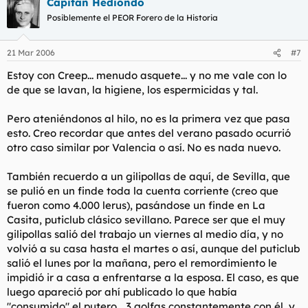
Capitán Hediondo
Posiblemente el PEOR Forero de la Historia
21 Mar 2006
#7
Estoy con Creep... menudo asquete... y no me vale con lo
de que se lavan, la higiene, los espermicidas y tal.
Pero ateniéndonos al hilo, no es la primera vez que pasa
esto. Creo recordar que antes del verano pasado ocurrió
otro caso similar por Valencia o así. No es nada nuevo.
También recuerdo a un gilipollas de aquí, de Sevilla, que
se pulió en un finde toda la cuenta corriente (creo que
fueron como 4.000 lerus), pasándose un finde en La
Casita, puticlub clásico sevillano. Parece ser que el muy
gilipollas salió del trabajo un viernes al medio día, y no
volvió a su casa hasta el martes o así, aunque del puticlub
salió el lunes por la mañana, pero el remordimiento le
impidió ir a casa a enfrentarse a la esposa. El caso, es que
luego apareció por ahí publicado lo que había
"consumido" el putero... 3 golfas constantemente con él, y