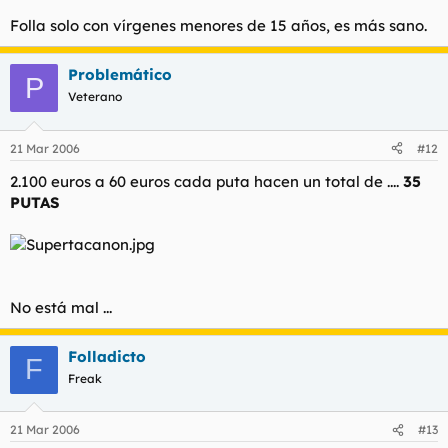
diente de oro un goterón de lefa del cliente anterior.
Ya claro ahora resulta que todo el mundo tiene sida
Folla solo con vírgenes menores de 15 años, es más sano.
vaya vaya
Problemático
P
Veterano
21 Mar 2006
#12
2.100 euros a 60 euros cada puta hacen un total de ....
35
PUTAS
No está mal ...
Folladicto
F
Freak
21 Mar 2006
#13