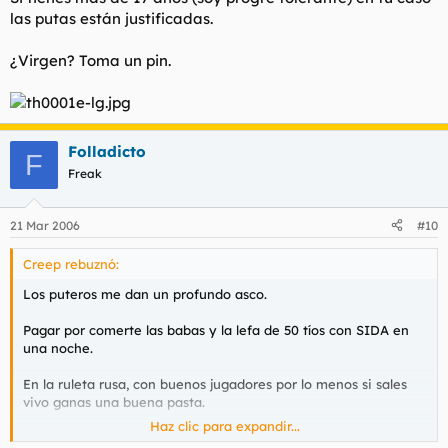
diente de oro un goterón de lefa del cliente anterior.
las putas están justificadas.
Aquí otro que preferiría gastarse los leuros en el Casino. Y lo
dice alguien que aún no ha metido en caliente.
¿Virgen? Toma un pin.
Folladicto
F
Freak
21 Mar 2006
#10
Creep rebuznó:
Los puteros me dan un profundo asco.
Pagar por comerte las babas y la lefa de 50 tíos con SIDA en
una noche.
En la ruleta rusa, con buenos jugadores por lo menos si sales
vivo ganas una buena pasta.
Haz clic para expandir...
Papito te quiero mucho mi amol
Mientras ves brillar en el