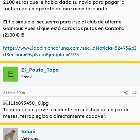
2.100 euros que le había dado su novia para pagar la
t
o
e
factura de un aparato de aire acondicionado.
m
a
El tio simulo el secuestro para irse al club de alterne
Glamour. Pues si que está caras las putas en Cordoba
¡2100 €!!!!
https://www.laopinioncoruna.com/sec...dNoticia=52493&pI
dSeccion=9&pNumEjemplar=1975
El_Pouto_Topo
E
Freak
21 Mar 2006
#2
Te auguro un grave accidente en cuestion de un par de
meses, tetraplegico o directamente cadaver.
faloni
Veterano