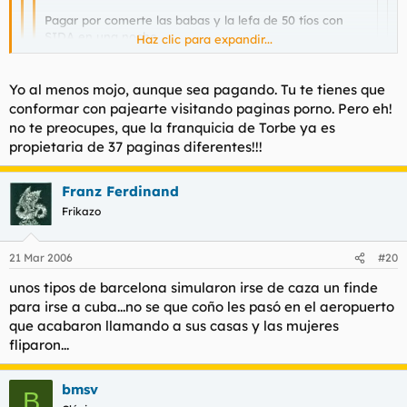
Pagar por comerte las babas y la lefa de 50 tíos con
SIDA en una noche.
Haz clic para expandir...
En la ruleta rusa, con buenos jugadores por lo menos si
Haz clic para expandir...
sales vivo ganas una buena pasta.
Yo al menos mojo, aunque sea pagando. Tu te tienes que
Haz clic para expandir...
conformar con pajearte visitando paginas porno. Pero eh!
Papito te quiero mucho mi amol Mientras ves brillar en
no te preocupes, que la franquicia de Torbe ya es
el diente de oro un goterón de lefa del cliente anterior.
El mensaje oculto que nos quiere decir nuestro amigo
propietaria de 37 paginas diferentes!!!
Creep es que con la paga que le da los fines de semana
papaito no le llega para permitirse un Frigodedo.
Franz Ferdinand
Atento a esta estrategia:
Frikazo
- Si se ha follado con preservativo
contacto con la lefa no ha habido. -
21 Mar 2006
#20
unos tipos de barcelona simularon irse de caza un finde
para irse a cuba...no se que coño les pasó en el aeropuerto
que acabaron llamando a sus casas y las mujeres
fliparon...
bmsv
B