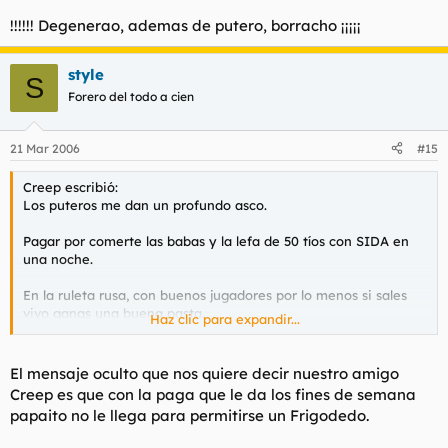
!!!!!! Degenerao, ademas de putero, borracho ¡¡¡¡¡
style
S
Forero del todo a cien
21 Mar 2006
#15
Creep escribió:
Los puteros me dan un profundo asco.
Pagar por comerte las babas y la lefa de 50 tíos con SIDA en
una noche.
En la ruleta rusa, con buenos jugadores por lo menos si sales
vivo ganas una buena pasta.
Haz clic para expandir...
Papito te quiero mucho mi amol Mientras ves brillar en el
diente de oro un goterón de lefa del cliente anterior.
El mensaje oculto que nos quiere decir nuestro amigo
Creep es que con la paga que le da los fines de semana
papaito no le llega para permitirse un Frigodedo.