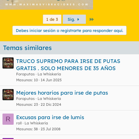
Último
1 de 3
Sig.
Debes iniciar sesión o registrarte para responder aquí.
Temas similares
TRUCO SUPREMO PARA IRSE DE PUTAS
GRATIS . SOLO MENORES DE 35 AÑOS
Foroputas
La Whiskería
Masunos
10
14 Jun 2025
Mejores horarios para irse de putas
Foroputas
La Whiskería
Masunos
23
22 Dic 2024
Excusas para irse de lumis
R
roll
La Whiskería
Masunos
38
23 Jul 2008