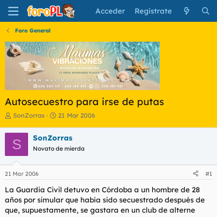
Acceder
Regístrate
Foro General
Autosecuestro para irse de putas
I
F
SonZorras
21 Mar 2006
n
e
i
c
SonZorras
S
c
h
Novato de mierda
i
a
a
d
d
e
21 Mar 2006
#1
o
i
r
n
La Guardia Civil detuvo en Córdoba a un hombre de 28
d
i
años por simular que había sido secuestrado después de
e
c
que, supuestamente, se gastara en un club de alterne
l
i