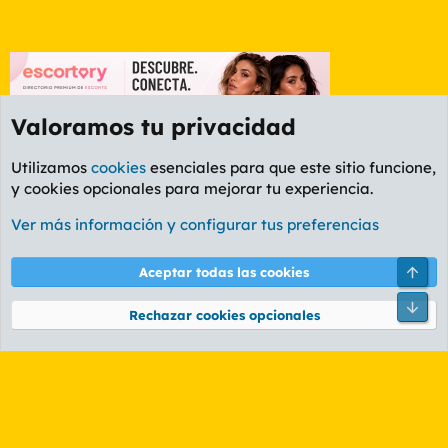
Valoramos tu privacidad
Utilizamos
cookies
esenciales para que este sitio funcione,
y cookies opcionales para mejorar tu experiencia.
Foro General
Ver más información y configurar tus preferencias
Cookies
PL OLDSTYLE AMARILLO
Cambiar fuente
Español (ES)
Arri
Aceptar todas las cookies
Contáctanos
Términos y reglas
Política de privacidad
Ayuda
R
Pie
S
Rechazar cookies opcionales
S
®
Community platform by XenForo
© 2010-2026 XenForo Ltd.