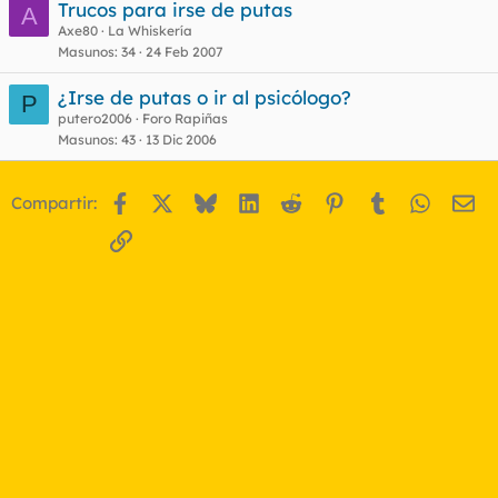
Trucos para irse de putas
A
Axe80
La Whiskería
Masunos
34
24 Feb 2007
¿Irse de putas o ir al psicólogo?
P
putero2006
Foro Rapiñas
Masunos
43
13 Dic 2006
Facebook
X
Bluesky
LinkedIn
Reddit
Pinterest
Tumblr
WhatsA
Em
Compartir:
Enlace