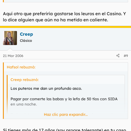
Papito te quiero mucho mi amol
Mientras ves brillar en el
diente de oro un goterón de lefa del cliente anterior.
Aquí otro que preferiría gastarse los leuros en el Casino. Y
lo dice alguien que aún no ha metido en caliente.
Creep
Clásico
21 Mar 2006
#9
Hafsol rebuznó:
Creep rebuznó:
Los puteros me dan un profundo asco.
Pagar por comerte las babas y la lefa de 50 tíos con SIDA
en una noche.
Haz clic para expandir...
En la ruleta rusa, con buenos jugadores por lo menos si
sales vivo ganas una buena pasta.
Haz clic para expandir...
Si tienes más de 17 años (soy progre tolerante) en tu caso
Papito te quiero mucho mi amol
Mientras ves brillar en el