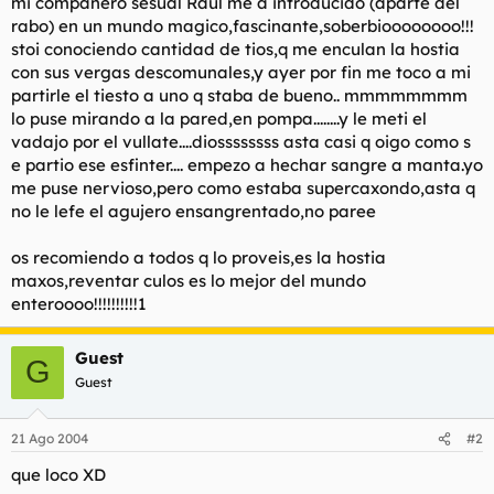
mi compañero sesual Raul me a introducido (aparte del
t
o
rabo) en un mundo magico,fascinante,soberbioooooooo!!!
e
m
stoi conociendo cantidad de tios,q me enculan la hostia
a
con sus vergas descomunales,y ayer por fin me toco a mi
partirle el tiesto a uno q staba de bueno.. mmmmmmmm
lo puse mirando a la pared,en pompa........y le meti el
vadajo por el vullate....diossssssss asta casi q oigo como s
e partio ese esfinter.... empezo a hechar sangre a manta.yo
me puse nervioso,pero como estaba supercaxondo,asta q
no le lefe el agujero ensangrentado,no paree
os recomiendo a todos q lo proveis,es la hostia
maxos,reventar culos es lo mejor del mundo
enteroooo!!!!!!!!!!1
Guest
G
Guest
21 Ago 2004
#2
que loco XD