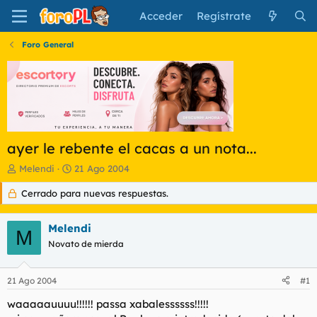
Acceder
Regístrate
Foro General
ayer le rebente el cacas a un nota...
I
F
Melendi
21 Ago 2004
n
e
Cerrado para nuevas respuestas.
i
c
c
h
i
a
Melendi
a
d
M
d
Novato de mierda
e
o
i
r
n
21 Ago 2004
#1
d
i
e
c
waaaaauuuu!!!!!! passa xabalessssss!!!!!
l
i