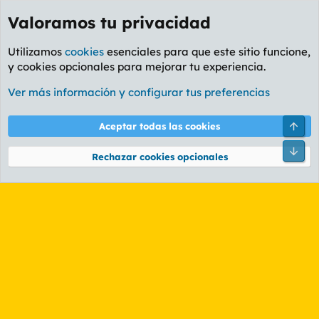
Valoramos tu privacidad
Utilizamos
cookies
esenciales para que este sitio funcione,
y cookies opcionales para mejorar tu experiencia.
Foro General
Ver más información y configurar tus preferencias
Cookies
PL OLDSTYLE AMARILLO
Cambiar fuente
Español (ES)
Arri
Aceptar todas las cookies
Contáctanos
Términos y reglas
Política de privacidad
Ayuda
R
Pie
S
Rechazar cookies opcionales
S
®
Community platform by XenForo
© 2010-2026 XenForo Ltd.