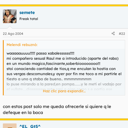
semete
Freak total
22 Ago 2004
#22
Melendi rebuznó:
waaaaauuuu!!!!!! passa xabalessssss!!!!!
mi compañero sesual Raul me a introducido (aparte del rabo)
en un mundo magico,fascinante,soberbioooooooo!!!
stoi conociendo cantidad de tios,q me enculan la hostia con
sus vergas descomunales,y ayer por fin me toco a mi partirle el
tiesto a uno q staba de bueno.. mmmmmmmm
lo puse mirando a la pared,en pompa........y le meti el vadajo por
el vullate....diossssssss asta casi q oigo como s e partio ese
Haz clic para expandir...
esfinter.... empezo a hechar sangre a manta.yo me puse
nervioso,pero como estaba supercaxondo,asta q no le lefe el
agujero ensangrentado,no paree
con estos post solo me queda ofrecerle si quiere q le
defeque en la boca
os recomiendo a todos q lo proveis,es la hostia maxos,reventar
culos es lo mejor del mundo enteroooo!!!!!!!!!!1
^EL_Gt5^