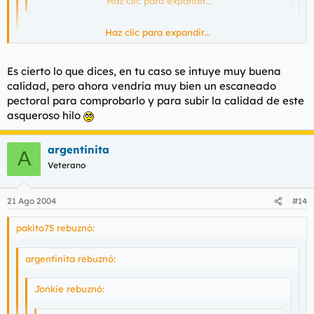
Los he visto con más gracia la verdad...
Haz clic para expandir...
Haz clic para expandir...
io tanvien las e bisto con mas tetas madam
Haz clic para expandir...
Es cierto lo que dices, en tu caso se intuye muy buena
No voy a entrar apenas en ese terreno, sólo para decirle que lo
que importa no siempre es la cantidad.
calidad, pero ahora vendría muy bien un escaneado
pectoral para comprobarlo y para subir la calidad de este
asqueroso hilo
argentinita
A
Veterano
21 Ago 2004
#14
pakito75 rebuznó:
argentinita rebuznó:
Jonkie rebuznó: