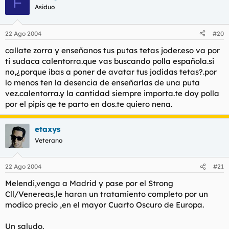
F
Asiduo
22 Ago 2004
#20
callate zorra y enseñanos tus putas tetas joder.eso va por
ti sudaca calentorra.que vas buscando polla española.si
no,¿porque ibas a poner de avatar tus jodidas tetas?.por
lo menos ten la desencia de enseñarlas de una puta
vez.calentorra.y la cantidad siempre importa.te doy polla
por el pipis qe te parto en dos.te quiero nena.
etaxys
Veterano
22 Ago 2004
#21
Melendi,venga a Madrid y pase por el Strong
Cll/Venereas,le haran un tratamiento completo por un
modico precio ,en el mayor Cuarto Oscuro de Europa.
Un saludo.