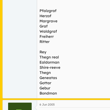
Pfalzgraf
Herzof
Margrave
Graf
Waldgraf
Freiherr
Ritter
Rey
Thegn real
Ealdorman
Shire-reeve
Thegn
Geneatas
Gottar
Gebur
Bondman
6 Jun 2005