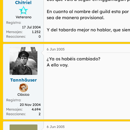
Chitriel
r
n
d
i
En cuanto al nombre del guild esta po
e
c
Veterano
sea de manera provisional.
l
i
Registro
t
o
17 Jul 2004
e
Y del tabardo mejor no hablar, que s
Mensajes
1.252
m
Reacciones
0
a
6 Jun 2005
¿Ya os habéis cambiado?
A ello voy.
Tannhäuser
Clásico
Registro
20 Nov 2004
Mensajes
4.694
Reacciones
2
6 Jun 2005