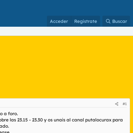
Acceder
Regístrate
Buscar
#1
o a foro.
bre las 23.15 - 23.30 y os unais al canal putalocurax para
rado.
ease.