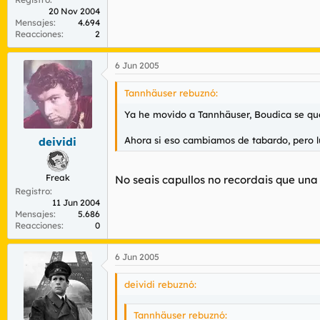
20 Nov 2004
Mensajes
4.694
Reacciones
2
6 Jun 2005
Tannhäuser rebuznó:
Ya he movido a Tannhäuser, Boudica se q
Ahora si eso cambiamos de tabardo, pero l
deividi
Freak
No seais capullos no recordais que una
Registro
11 Jun 2004
Mensajes
5.686
Reacciones
0
6 Jun 2005
deividi rebuznó:
Tannhäuser rebuznó: