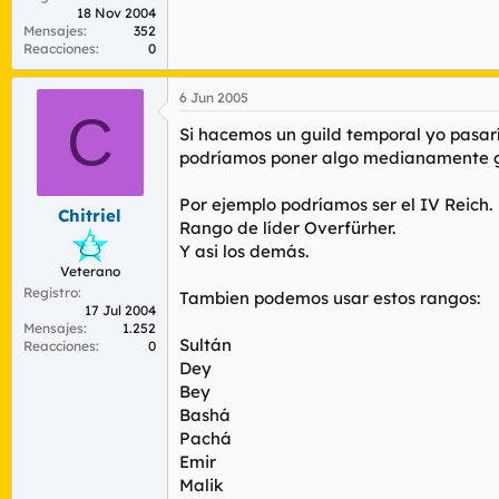
18 Nov 2004
Mensajes
352
Reacciones
0
6 Jun 2005
C
Si hacemos un guild temporal yo pasarí
podríamos poner algo medianamente gr
Por ejemplo podríamos ser el IV Reich.
Chitriel
Rango de líder Overfürher.
Y asi los demás.
Veterano
Registro
Tambien podemos usar estos rangos:
17 Jul 2004
Mensajes
1.252
Sultán
Reacciones
0
Dey
Bey
Bashá
Pachá
Emir
Malik