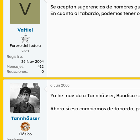
V
Se aceptan sugerencias de nombres guir
En cuanto al tabardo, podemos tener ot
Valtiel
Forero del todo a
cien
Registro
26 Nov 2004
Mensajes
412
Reacciones
0
6 Jun 2005
Ya he movido a Tannhäuser, Boudica 
Ahora si eso cambiamos de tabardo, pe
Tannhäuser
Clásico
Registro