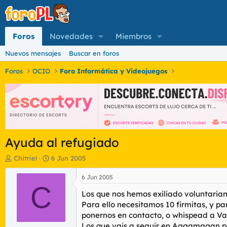
Foros
Novedades
Miembros
Nuevos mensajes
Buscar en foros
Foros
OCIO
Foro Informática y Videojuegos
Ayuda al refugiado
I
F
Chitriel
6 Jun 2005
n
e
i
c
6 Jun 2005
c
C
h
Los que nos hemos exiliado voluntariam
i
a
a
d
Para ello necesitamos 10 firmitas, y pa
d
e
ponernos en contacto, o whispead a Val
o
i
Los que vais a seguir en Aggamagan pod