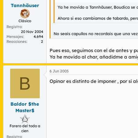
Tannhäuser
Ya he movido a Tannhäuser, Boudica se
Ahora si eso cambiamos de tabardo, pero
Clásico
Registro
20 Nov 2004
No seais capullos no recordais que una vez
Mensajes
4.694
Reacciones
2
Pues eso, seguimos con el de antes y p
Ya he movido al char, añadidme a amig
6 Jun 2005
B
Opinar es distinto de imponer , por si 
Baldor $the
Master$
Forero del todo a
cien
Registro