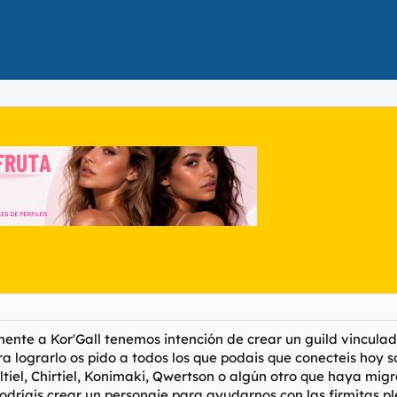
ente a Kor'Gall tenemos intención de crear un guild vinculad
ra lograrlo os pido a todos los que podais que conecteis hoy so
tiel, Chirtiel, Konimaki, Qwertson o algún otro que haya mig
ríais crear un personaje para ayudarnos con las firmitas pl