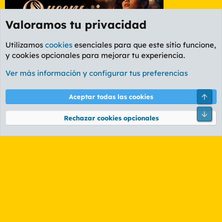
Valoramos tu privacidad
Utilizamos
cookies
esenciales para que este sitio funcione,
y cookies opcionales para mejorar tu experiencia.
Foro Informática y Videojuegos
Ver más información y configurar tus preferencias
Cookies
PL OLDSTYLE AMARILLO
Cambiar fuente
Español (ES)
Arri
Aceptar todas las cookies
Contáctanos
Términos y reglas
Política de privacidad
Ayuda
R
Pie
S
Rechazar cookies opcionales
S
®
Community platform by XenForo
© 2010-2026 XenForo Ltd.