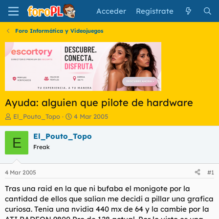
Acceder
Regístrate
Foro Informática y Videojuegos
Ayuda: alguien que pilote de hardware
I
F
El_Pouto_Topo
4 Mar 2005
n
e
i
c
El_Pouto_Topo
E
c
h
Freak
i
a
a
d
d
e
4 Mar 2005
#1
o
i
r
n
Tras una raid en la que ni bufaba el monigote por la
d
i
cantidad de ellos que salian me decidi a pillar una grafica
e
c
curiosa. Tenia una nvidia 440 mx de 64 y la cambie por la
l
i