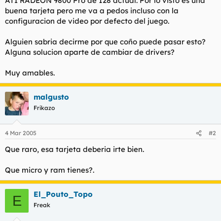
ATI RADEON 9800 Pro de 128 actual. Por lo visto es una
t
o
buena tarjeta pero me va a pedos incluso con la
e
configuracion de video por defecto del juego.
m
a
Alguien sabria decirme por que coño puede pasar esto?
Alguna solucion aparte de cambiar de drivers?
Muy amables.
malgusto
Frikazo
4 Mar 2005
#2
Que raro, esa tarjeta deberia irte bien.
Que micro y ram tienes?.
El_Pouto_Topo
E
Freak