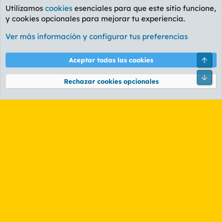
Utilizamos
cookies
esenciales para que este sitio funcione,
y cookies opcionales para mejorar tu experiencia.
Foro Informática y Videojuegos
Ver más información y configurar tus preferencias
Cookies
PL OLDSTYLE AMARILLO
Cambiar fuente
Español (ES)
Arri
Aceptar todas las cookies
Contáctanos
Términos y reglas
Política de privacidad
Ayuda
R
Pie
S
Rechazar cookies opcionales
S
®
Community platform by XenForo
© 2010-2026 XenForo Ltd.