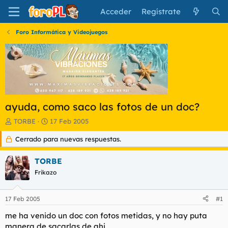
Acceder
Regístrate
Foro Informática y Videojuegos
ayuda, como saco las fotos de un doc?
I
F
TORBE
17 Feb 2005
n
e
Cerrado para nuevas respuestas.
i
c
c
h
i
a
TORBE
a
d
Frikazo
d
e
o
i
r
n
17 Feb 2005
#1
d
i
e
c
me ha venido un doc con fotos metidas, y no hay puta
l
i
manera de sacarlas de ahi