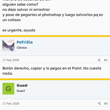
t
o
alguien sabe como?
e
no deja salvar ni arrastrar
m
y paso de pegarlas al photoshop y luego salvarlas pq es
a
un coñazo
es urgente, ayuda
PaTriZia
Clásico
17 Feb 2005
#2
Botón derecho, copiar y lo pegas en el Paint. No cuesta
nada.
Guest
G
Guest
17 Feb 2005
#3