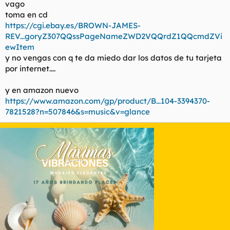
vago
toma en cd
https://cgi.ebay.es/BROWN-JAMES-
REV...goryZ307QQssPageNameZWD2VQQrdZ1QQcmdZVi
ewItem
y no vengas con q te da miedo dar los datos de tu tarjeta
por internet....
y en amazon nuevo
https://www.amazon.com/gp/product/B...104-3394370-
7821528?n=507846&s=music&v=glance