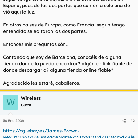
t
o
España, pues de las dos partes que contenía sólo una de
e
vió aquí la luz.
m
a
En otros paises de Europa, como Francia, segun tengo
entendido se editaron las dos partes.
Entonces mis preguntas són...
Contando que soy de Barcelona, conocéis de alguna
tienda donde lo pueda encontrar? algún e - link fiable de
donde descargarlo? alguna tienda online fiable?
Agradecido les estaré, caballeros.
Wireless
W
Guest
30 Ene 2006
#2
https://cgi.ebay.es/James-Brown-
Rev...ryZ26720QQssPageNameZWD2VQQrdZ1QQcmdZVie