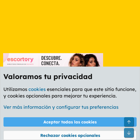
Valoramos tu privacidad
Utilizamos
cookies
esenciales para que este sitio funcione,
y cookies opcionales para mejorar tu experiencia.
Foro Música
Ver más información y configurar tus preferencias
Cookies
PL OLDSTYLE AMARILLO
Cambiar fuente
Español (ES)
Arri
Aceptar todas las cookies
Contáctanos
Términos y reglas
Política de privacidad
Ayuda
R
Pie
S
Rechazar cookies opcionales
S