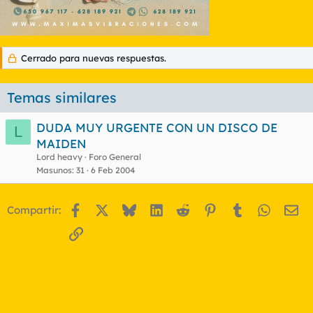
Cerrado para nuevas respuestas.
Temas similares
DUDA MUY URGENTE CON UN DISCO DE
L
MAIDEN
Lord heavy
Foro General
Masunos
31
6 Feb 2004
Facebook
X
Bluesky
LinkedIn
Reddit
Pinterest
Tumblr
WhatsA
Em
Compartir:
Enlace