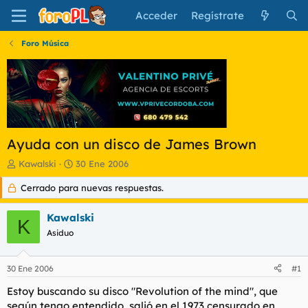
Acceder
Regístrate
Foro Música
Ayuda con un disco de James Brown
I
F
Kawalski
30 Ene 2006
n
e
Cerrado para nuevas respuestas.
i
c
c
h
i
a
Kawalski
K
a
d
Asiduo
d
e
o
i
r
n
30 Ene 2006
#1
d
i
e
c
Estoy buscando su disco "Revolution of the mind", que
l
i
según tengo entendido, salió en el 1973 censurado en