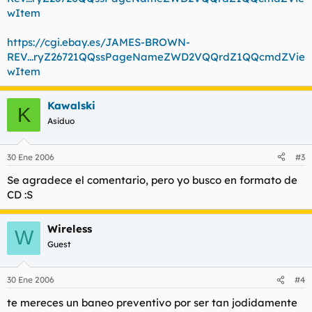
wItem
https://cgi.ebay.es/JAMES-BROWN-
REV...ryZ26721QQssPageNameZWD2VQQrdZ1QQcmdZVie
wItem
Kawalski
K
Asiduo
30 Ene 2006
#3
Se agradece el comentario, pero yo busco en formato de
CD :S
Wireless
W
Guest
30 Ene 2006
#4
te mereces un baneo preventivo por ser tan jodidamente