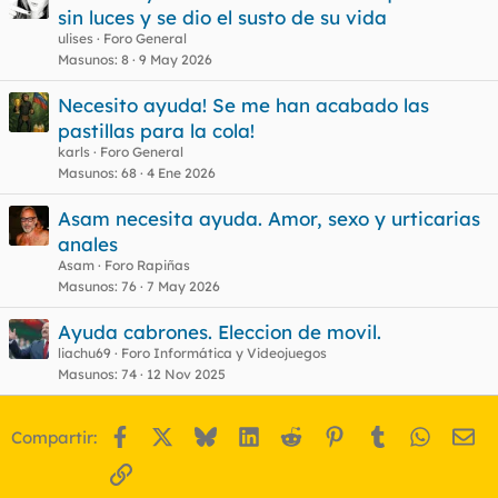
e
sin luces y se dio el susto de su vida
r
ulises
Foro General
r
Masunos
8
9 May 2026
Necesito ayuda! Se me han acabado las
pastillas para la cola!
o
karls
Foro General
Masunos
68
4 Ene 2026
Asam necesita ayuda. Amor, sexo y urticarias
anales
Asam
Foro Rapiñas
Masunos
76
7 May 2026
Ayuda cabrones. Eleccion de movil.
liachu69
Foro Informática y Videojuegos
Masunos
74
12 Nov 2025
Facebook
X
Bluesky
LinkedIn
Reddit
Pinterest
Tumblr
WhatsA
Em
Compartir:
Enlace