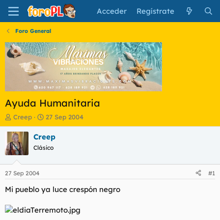
Acceder
Regístrate
Foro General
Ayuda Humanitaria
I
F
Creep
27 Sep 2004
n
e
i
c
Creep
c
h
Clásico
i
a
a
d
d
e
27 Sep 2004
#1
o
i
r
n
Mi pueblo ya luce crespón negro
d
i
e
c
l
i