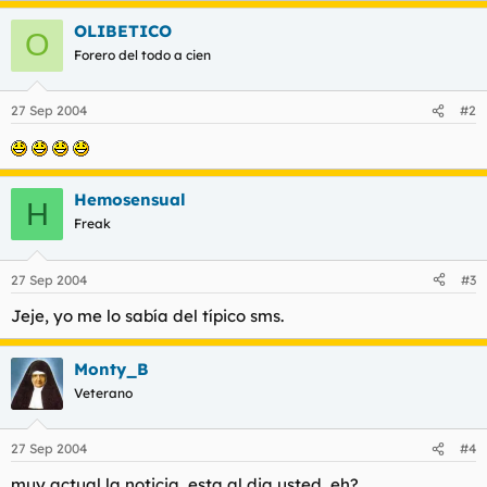
t
o
e
OLIBETICO
O
m
Forero del todo a cien
a
27 Sep 2004
#2
Hemosensual
H
Freak
27 Sep 2004
#3
Jeje, yo me lo sabía del típico sms.
Monty_B
Veterano
27 Sep 2004
#4
muy actual la noticia, esta al dia usted, eh?