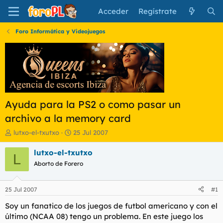
Acceder
Regístrate
Foro Informática y Videojuegos
Ayuda para la PS2 o como pasar un
archivo a la memory card
I
F
lutxo-el-txutxo
25 Jul 2007
n
e
i
c
lutxo-el-txutxo
L
c
h
Aborto de Forero
i
a
a
d
d
e
25 Jul 2007
#1
o
i
r
n
Soy un fanatico de los juegos de futbol americano y con el
d
i
último (NCAA 08) tengo un problema. En este juego los
e
c