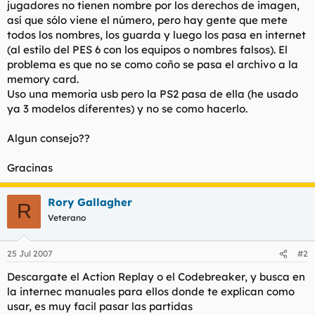
jugadores no tienen nombre por los derechos de imagen,
l
i
así que sólo viene el número, pero hay gente que mete
t
o
todos los nombres, los guarda y luego los pasa en internet
e
(al estilo del PES 6 con los equipos o nombres falsos). El
m
a
problema es que no se como coño se pasa el archivo a la
memory card.
Uso una memoria usb pero la PS2 pasa de ella (he usado
ya 3 modelos diferentes) y no se como hacerlo.
Algun consejo??
Gracinas
Rory Gallagher
R
Veterano
25 Jul 2007
#2
Descargate el Action Replay o el Codebreaker, y busca en
la internec manuales para ellos donde te explican como
usar, es muy facil pasar las partidas