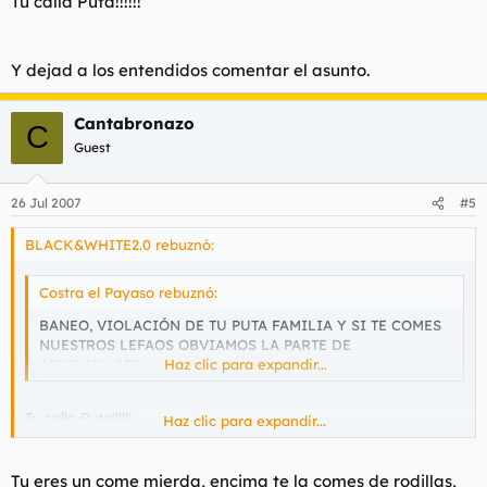
Tu calla Puta!!!!!!
Y dejad a los entendidos comentar el asunto.
Cantabronazo
C
Guest
26 Jul 2007
#5
BLACK&WHITE2.0 rebuznó:
Costra el Payaso rebuznó:
BANEO, VIOLACIÓN DE TU PUTA FAMILIA Y SI TE COMES
NUESTROS LEFAOS OBVIAMOS LA PARTE DE
ACUCHILLARE.
Haz clic para expandir...
Tu calla Puta!!!!!!
Haz clic para expandir...
Y dejad a los entendidos comentar el asunto.
Tu eres un come mierda, encima te la comes de rodillas,