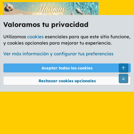
Valoramos tu privacidad
Utilizamos
cookies
esenciales para que este sitio funcione,
y cookies opcionales para mejorar tu experiencia.
Foro Informática y Videojuegos
Ver más información y configurar tus preferencias
Cookies
PL OLDSTYLE AMARILLO
Cambiar fuente
Español (ES)
Arri
Aceptar todas las cookies
Contáctanos
Términos y reglas
Política de privacidad
Ayuda
R
Pie
S
Rechazar cookies opcionales
S
®
Community platform by XenForo
© 2010-2026 XenForo Ltd.