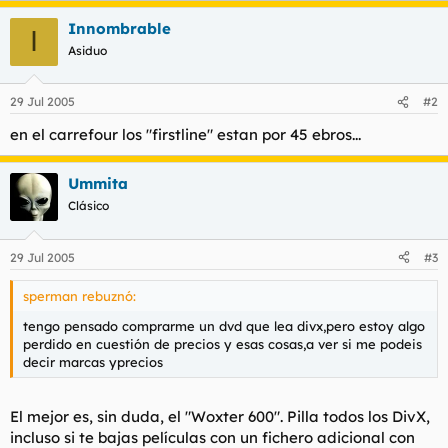
t
o
e
Innombrable
I
m
Asiduo
a
29 Jul 2005
#2
en el carrefour los "firstline" estan por 45 ebros...
Ummita
Clásico
29 Jul 2005
#3
sperman rebuznó:
tengo pensado comprarme un dvd que lea divx,pero estoy algo
perdido en cuestión de precios y esas cosas,a ver si me podeis
decir marcas yprecios
El mejor es, sin duda, el "Woxter 600". Pilla todos los DivX,
incluso si te bajas películas con un fichero adicional con