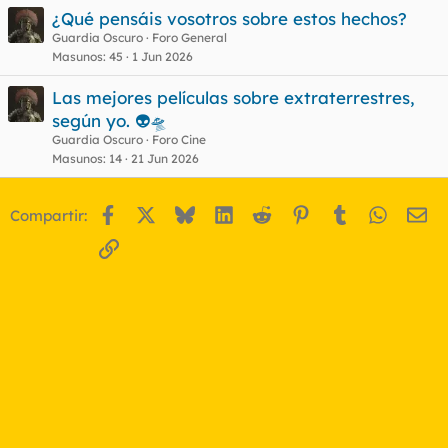
¿Qué pensáis vosotros sobre estos hechos?
Guardia Oscuro
Foro General
Masunos
45
1 Jun 2026
Las mejores películas sobre extraterrestres,
según yo. 👽🛸
Guardia Oscuro
Foro Cine
Masunos
14
21 Jun 2026
Facebook
X
Bluesky
LinkedIn
Reddit
Pinterest
Tumblr
WhatsA
Em
Compartir:
Enlace