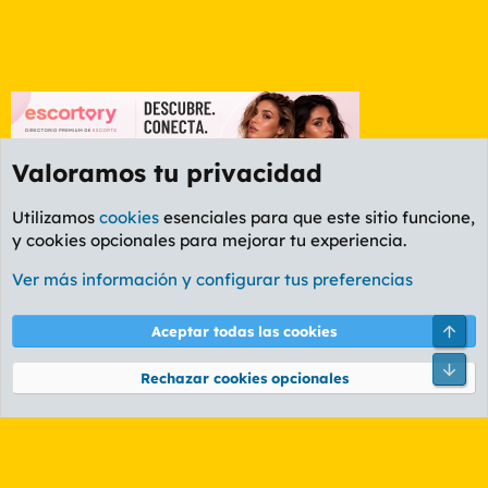
Valoramos tu privacidad
Utilizamos
cookies
esenciales para que este sitio funcione,
y cookies opcionales para mejorar tu experiencia.
Foro Informática y Videojuegos
Ver más información y configurar tus preferencias
Cookies
PL OLDSTYLE AMARILLO
Cambiar fuente
Español (ES)
Arri
Aceptar todas las cookies
Contáctanos
Términos y reglas
Política de privacidad
Ayuda
R
Pie
S
Rechazar cookies opcionales
S
®
Community platform by XenForo
© 2010-2026 XenForo Ltd.