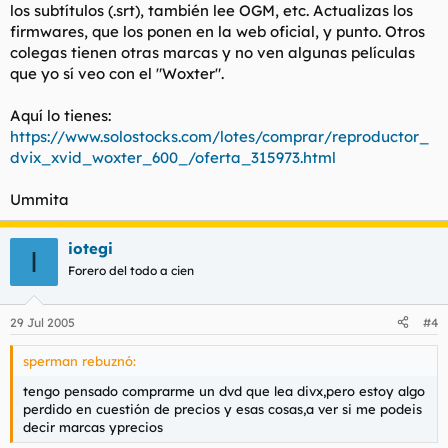
los subtítulos (.srt), también lee OGM, etc. Actualizas los
firmwares, que los ponen en la web oficial, y punto. Otros
colegas tienen otras marcas y no ven algunas películas
que yo sí veo con el "Woxter".
Aquí lo tienes:
https://www.solostocks.com/lotes/comprar/reproductor_
dvix_xvid_woxter_600_/oferta_315973.html
Ummita
iotegi
I
Forero del todo a cien
29 Jul 2005
#4
sperman rebuznó:
tengo pensado comprarme un dvd que lea divx,pero estoy algo
perdido en cuestión de precios y esas cosas,a ver si me podeis
decir marcas yprecios