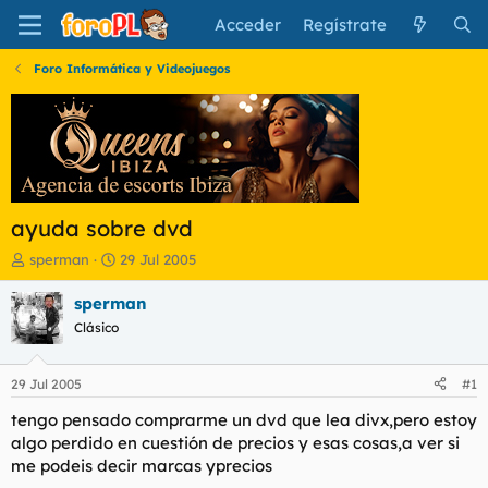
Acceder
Regístrate
Foro Informática y Videojuegos
ayuda sobre dvd
I
F
sperman
29 Jul 2005
n
e
i
c
sperman
c
h
Clásico
i
a
a
d
d
e
29 Jul 2005
#1
o
i
r
n
tengo pensado comprarme un dvd que lea divx,pero estoy
d
i
algo perdido en cuestión de precios y esas cosas,a ver si
e
c
me podeis decir marcas yprecios
l
i