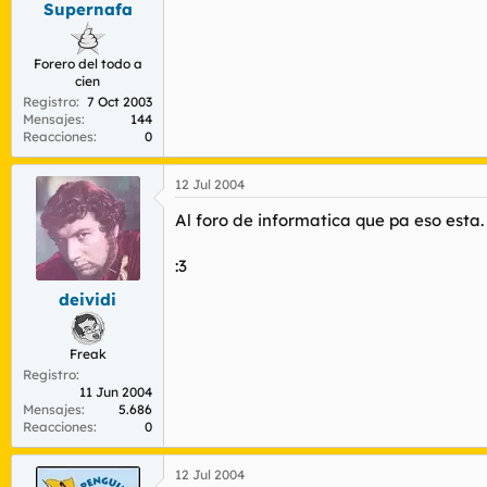
Supernafa
r
n
d
i
e
c
Forero del todo a
l
i
cien
t
o
Registro
7 Oct 2003
e
Mensajes
144
m
Reacciones
0
a
12 Jul 2004
Al foro de informatica que pa eso esta.
:3
deividi
Freak
Registro
11 Jun 2004
Mensajes
5.686
Reacciones
0
12 Jul 2004