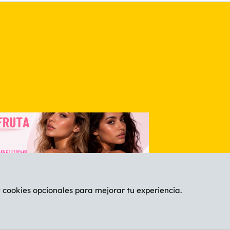
nlace
y cookies opcionales para mejorar tu experiencia.
Español (ES)
C
®
Community platform by XenForo
© 2010-2026 XenForo Ltd.