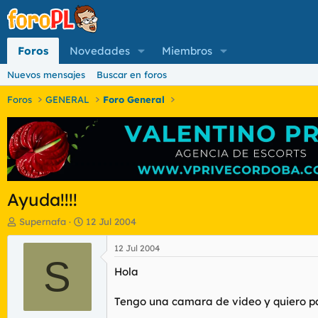
Foros
Novedades
Miembros
Nuevos mensajes
Buscar en foros
Foros
GENERAL
Foro General
Ayuda!!!!
I
F
Supernafa
12 Jul 2004
n
e
i
c
12 Jul 2004
c
S
h
Hola
i
a
a
d
d
e
Tengo una camara de video y quiero pas
o
i