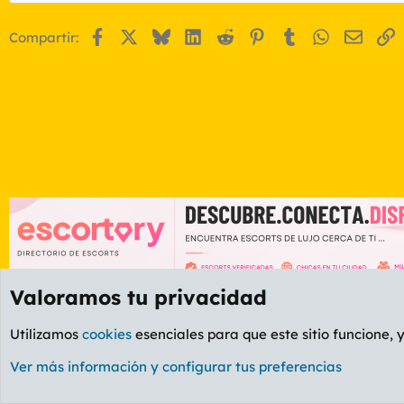
Facebook
X
Bluesky
LinkedIn
Reddit
Pinterest
Tumblr
WhatsApp
Email
E
Compartir:
Valoramos tu privacidad
Foros
GENERAL
Foro General
Utilizamos
cookies
esenciales para que este sitio funcione, 
Cookies
PL OLDSTYLE AMARILLO
Cambiar fuente
Ver más información y configurar tus preferencias