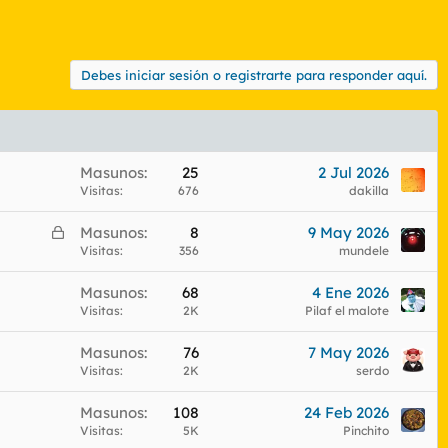
Debes iniciar sesión o registrarte para responder aquí.
Masunos
25
2 Jul 2026
Visitas
676
dakilla
C
Masunos
8
9 May 2026
e
Visitas
356
mundele
r
Masunos
68
4 Ene 2026
r
Visitas
2K
Pilaf el malote
a
d
Masunos
76
7 May 2026
o
Visitas
2K
serdo
Masunos
108
24 Feb 2026
Visitas
5K
Pinchito