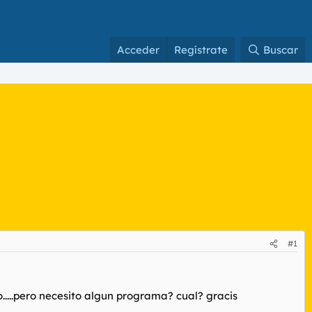
Acceder
Regístrate
Buscar
#1
....pero necesito algun programa? cual? gracis