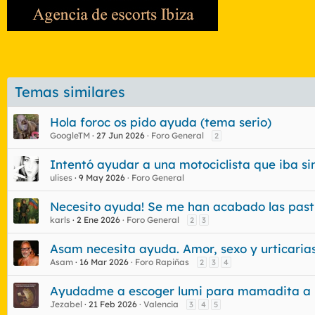
Temas similares
Hola foroc os pido ayuda (tema serio)
GoogleTM
27 Jun 2026
Foro General
2
Intentó ayudar a una motociclista que iba sin 
ulises
9 May 2026
Foro General
Necesito ayuda! Se me han acabado las pastil
karls
2 Ene 2026
Foro General
2
3
Asam necesita ayuda. Amor, sexo y urticaria
Asam
16 Mar 2026
Foro Rapiñas
2
3
4
Ayudadme a escoger lumi para mamadita a
Jezabel
21 Feb 2026
Valencia
3
4
5