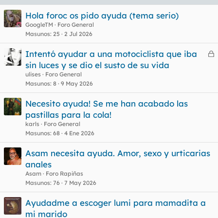
Hola foroc os pido ayuda (tema serio)
GoogleTM
Foro General
Masunos
25
2 Jul 2026
Intentó ayudar a una motociclista que iba
e
sin luces y se dio el susto de su vida
r
ulises
Foro General
r
Masunos
8
9 May 2026
Necesito ayuda! Se me han acabado las
pastillas para la cola!
o
karls
Foro General
Masunos
68
4 Ene 2026
Asam necesita ayuda. Amor, sexo y urticarias
anales
Asam
Foro Rapiñas
Masunos
76
7 May 2026
Ayudadme a escoger lumi para mamadita a
mi marido