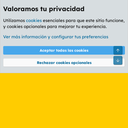
Valoramos tu privacidad
Utilizamos
cookies
esenciales para que este sitio funcione,
y cookies opcionales para mejorar tu experiencia.
Foro General
Ver más información y configurar tus preferencias
Cookies
PL OLDSTYLE AMARILLO
Cambiar fuente
Español (ES)
Arri
Aceptar todas las cookies
Contáctanos
Términos y reglas
Política de privacidad
Ayuda
R
Pie
S
Rechazar cookies opcionales
S
®
Community platform by XenForo
© 2010-2026 XenForo Ltd.