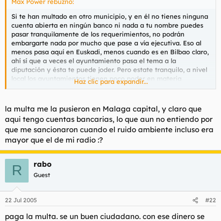
Max Power rebuznó:
Si te han multado en otro municipio, y en él no tienes ninguna
cuenta abierta en ningún banco ni nada a tu nombre puedes
pasar tranquilamente de los requerimientos, no podrán
embargarte nada por mucho que pase a vía ejecutiva. Eso al
menos pasa aquí en Euskadi, menos cuando es en Bilbao claro,
ahí sí que a veces el ayuntamiento pasa el tema a la
diputación y ésta te puede joder. Pero estate tranquilo, a nivel
local los ayuntamientos tienen poco poder en materia
Haz clic para expandir...
sancionadora.
la multa me la pusieron en Malaga capital, y claro que
aqui tengo cuentas bancarias, lo que aun no entiendo por
que me sancionaron cuando el ruido ambiente incluso era
mayor que el de mi radio :?
rabo
R
Guest
22 Jul 2005
#22
paga la multa. se un buen ciudadano. con ese dinero se