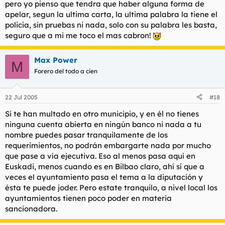
pero yo pienso que tendra que haber alguna forma de
pagar 450 euros por la cara creeme que no hace mucha
a ti no pero al policia que te puso la multa seguro que si
gracia...
apelar, segun la ultima carta, la ultima palabra la tiene el
policia, sin pruebas ni nada, solo con su palabra les basta,
seguro que a mi me toco el mas cabron!
Max Power
M
Forero del todo a cien
22 Jul 2005
#18
Si te han multado en otro municipio, y en él no tienes
ninguna cuenta abierta en ningún banco ni nada a tu
nombre puedes pasar tranquilamente de los
requerimientos, no podrán embargarte nada por mucho
que pase a vía ejecutiva. Eso al menos pasa aquí en
Euskadi, menos cuando es en Bilbao claro, ahí sí que a
veces el ayuntamiento pasa el tema a la diputación y
ésta te puede joder. Pero estate tranquilo, a nivel local los
ayuntamientos tienen poco poder en materia
sancionadora.