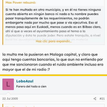
Max Power rebuznó:
Si te han multado en otro municipio, y en él no tienes ninguna
cuenta abierta en ningún banco ni nada a tu nombre puedes
pasar tranquilamente de los requerimientos, no podrán
embargarte nada por mucho que pase a vía ejecutiva. Eso al
menos pasa aquí en Euskadi, menos cuando es en Bilbao claro,
ahí sí que a veces el ayuntamiento pasa el tema a la
diputación y ésta te puede joder. Pero estate tranquilo, a nivel
local los ayuntamientos tienen poco poder en materia
Haz clic para expandir...
sancionadora.
la multa me la pusieron en Malaga capital, y claro que
aqui tengo cuentas bancarias, lo que aun no entiendo por
que me sancionaron cuando el ruido ambiente incluso era
mayor que el de mi radio :?
LoboAzul
L
Forero del todo a cien
22 Jul 2005
#21