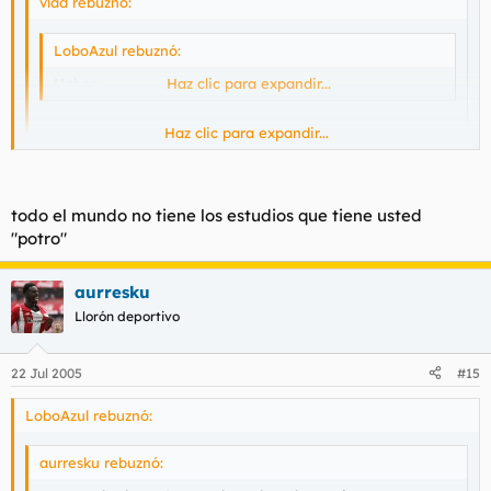
vlad rebuznó:
LoboAzul rebuznó:
Haber...
Haz clic para expandir...
Haz clic para expandir...
No sigo.
Haz clic para expandir...
El hijo de puta ahora lo ha editado, solo por confundir el a
ver/haber mereces que tengas que pagar esa multa.
todo el mundo no tiene los estudios que tiene usted
"potro"
aurresku
Llorón deportivo
22 Jul 2005
#15
LoboAzul rebuznó:
aurresku rebuznó: