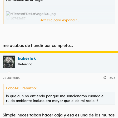
Haz clic para expandir...
https://www.informativos.telecinco.es/va/imgsed/delavegacodi
go261.jpg[/im]
[img]https://estaticos.elmundo.es/elmundo/imagenes/2004/05
/10/1084214021_1.jpg
me acabas de hundir por completo....
kakerlak
Veterano
22 Jul 2005
#24
LoboAzul rebuznó:
lo que aun no entiendo por que me sancionaron cuando el
ruido ambiente incluso era mayor que el de mi radio :?
Simple: necesitaban hacer caja y esa es una de las multas