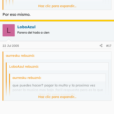
Haber...
Haz clic para expandir...
Haz clic para expandir...
Por eso mismo.
Haz clic para expandir...
No sigo.
Haz clic para expandir...
LoboAzul
L
El hijo de puta ahora lo ha editado, solo por confundir el a
Forero del todo a cien
todo el mundo no tiene los estudios que tiene usted "potro"
ver/haber mereces que tengas que pagar esa multa.
22 Jul 2005
#17
aurresku rebuznó:
LoboAzul rebuznó:
aurresku rebuznó:
que puedes hacer? pagar la multa y la proxima vez
poner la musica mas baja ,facil respuesta pero es la que
hay
Haz clic para expandir...
Haz clic para expandir...
Haz clic para expandir...