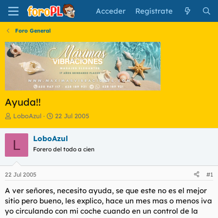
Acceder
Regístrate
Foro General
Ayuda!!
I
F
LoboAzul
22 Jul 2005
n
e
i
c
LoboAzul
L
c
h
Forero del todo a cien
i
a
a
d
d
e
22 Jul 2005
#1
o
i
r
n
A ver señores, necesito ayuda, se que este no es el mejor
d
i
sitio pero bueno, les explico, hace un mes mas o menos iva
e
c
yo circulando con mi coche cuando en un control de la
l
i