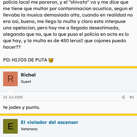
policia local me pararon, y el "shivato" va y me dice que
t
o
e
me tiene que multar por contaminacion acustica, segun el
m
llevaba la musica demasiado alta, cuando en realidad no
a
era asi, bueno, me llego la multa y claro esta interpuse
una apelacion, pero hoy me a llegado desestimada,
alegando que no, que lo que puso el policia en acta es lo
que hay, y la multa es de 450 lerus!! que cojones puedo
hacer??
PD: HIJOS DE PUTA
Richal
R
Guest
22 Jul 2005
#2
te jodes y punto.
El violador del ascensor
E
Veterano