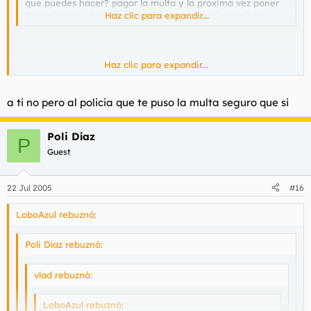
que puedes hacer? pagar la multa y la proxima vez poner
la musica mas baja ,facil respuesta pero es la que hay
Haz clic para expandir...
Haz clic para expandir...
pagar 450 euros por la cara creeme que no hace mucha
gracia...
a ti no pero al policia que te puso la multa seguro que si
Poli Díaz
P
Guest
22 Jul 2005
#16
LoboAzul rebuznó:
Poli Díaz rebuznó:
vlad rebuznó:
LoboAzul rebuznó: