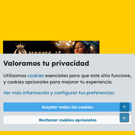
Valoramos tu privacidad
Utilizamos
cookies
esenciales para que este sitio funcione,
y cookies opcionales para mejorar tu experiencia.
Foro General
Ver más información y configurar tus preferencias
Cookies
PL OLDSTYLE AMARILLO
Cambiar fuente
Español (ES)
Arri
Aceptar todas las cookies
Contáctanos
Términos y reglas
Política de privacidad
Ayuda
R
Pie
S
Rechazar cookies opcionales
S
®
Community platform by XenForo
© 2010-2026 XenForo Ltd.