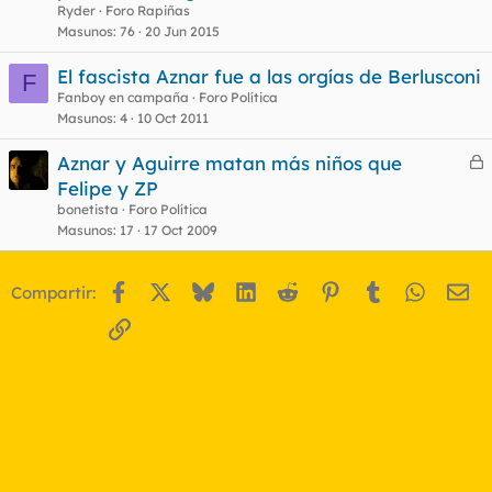
Ryder
Foro Rapiñas
Masunos
76
20 Jun 2015
El fascista Aznar fue a las orgías de Berlusconi
F
Fanboy en campaña
Foro Política
Masunos
4
10 Oct 2011
Aznar y Aguirre matan más niños que
e
Felipe y ZP
r
bonetista
Foro Política
r
Masunos
17
17 Oct 2009
Facebook
X
Bluesky
LinkedIn
Reddit
Pinterest
Tumblr
WhatsA
Em
Compartir:
o
Enlace