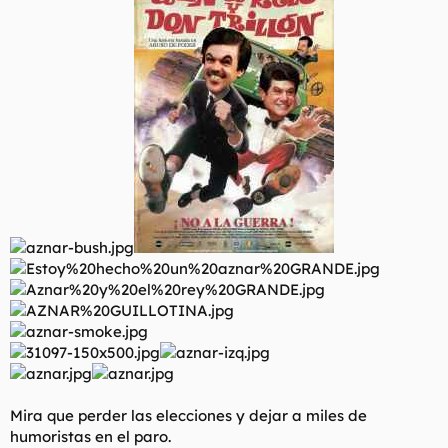
t
o
e
m
a
Mira que perder las elecciones y dejar a miles de
humoristas en el paro.