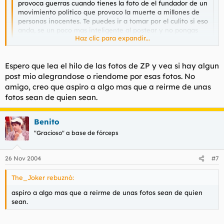
provoca guerras cuando tienes la foto de el fundador de un
movimiento politico que provoco la muerte a millones de
personas inocentes. Te puedes ir a tomar por el culito si eso
anda, se un poco mas inteligente al postear y no pongas
Haz clic para expandir...
barbaridades.
Haz clic para expandir...
Espero que lea el hilo de las fotos de ZP y vea si hay algun
A ver catetazo, hay uno igual de zapatero
post mio alegrandose o riendome por esas fotos. No
amigo, creo que aspiro a algo mas que a reirme de unas
fotos sean de quien sean.
Benito
"Gracioso" a base de fórceps
26 Nov 2004
#7
The_Joker rebuznó:
aspiro a algo mas que a reirme de unas fotos sean de quien
sean.