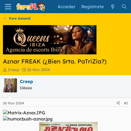
Acceder
Regístrate
Foro General
Aznar FREAK (¿Bien Srta. PaTriZia?)
I
F
Creep
26 Nov 2004
n
e
i
c
Creep
c
h
Clásico
i
a
a
d
d
e
26 Nov 2004
#1
o
i
r
n
d
i
e
c
l
i