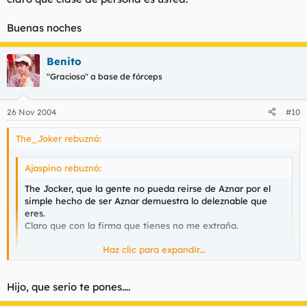
Buenas noches
Benito
"Gracioso" a base de fórceps
26 Nov 2004
#10
The_Joker rebuznó:
Ajaspino rebuznó:
The Jocker, que la gente no pueda reirse de Aznar por el
simple hecho de ser Aznar demuestra lo deleznable que
eres.
Claro que con la firma que tienes no me extraña.
Haz clic para expandir...
Anda, corre, ve a decirle a tu amo que alguien ha puesto
unas fotos muy irrespetuosas hacia su persona.
Haz clic para expandir...
Hijo, que serio te pones....
Tontín.