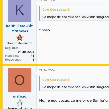
29 Jul 2006
K
Cola Cao rebuznó:
Lo mejor de esa villa son las vistas :mrgree
Keith 'Two-Bit'
tiñoso.
Mathews
Novato de mierda
Registro
14 Ene 2006
Mensajes
91
Reacciones
1
29 Jul 2006
O
Cola Cao rebuznó:
Lo mejor de esa villa son las vistas :mrgree
orificio
No, te equivocas. Lo mejor de Santoña 
Forero del todo a