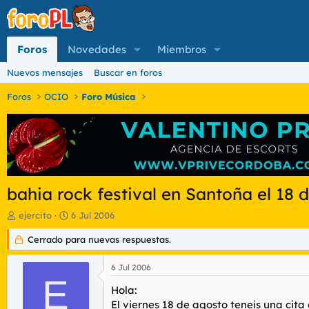
Foros
Novedades
Miembros
Nuevos mensajes
Buscar en foros
Foros
OCIO
Foro Música
bahia rock festival en Santoña el 18 
I
F
ejercito
6 Jul 2006
n
e
i
Cerrado para nuevas respuestas.
c
c
h
i
a
6 Jul 2006
a
d
E
d
e
Hola:
o
i
El viernes 18 de agosto teneis una cita