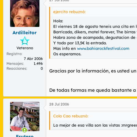
ejercito rebuznó:
Hola:
El viernes 18 de agosto teneis una cita en l
Barricada, dikers, motel forever, The birras
Ardilleitor
Habra zona de acampada, degustacion de an
Y todo por 13,5€ la entrada.
Veterano
Mas info en
www.bahiarockfestival.com
Registro
Os esperamos.
7 Abr 2006
Mensajes
1.496
Reacciones
0
Gracias por la información, es usted un
De todas formas me queda bastante a 
28 Jul 2006
Cola Cao rebuznó:
Lo mejor de esa villa son las vistas :mrgree
Frutero