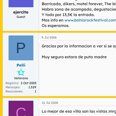
r
n
Barricada, dikers, motel forever, The bi
d
i
Habra zona de acampada, degustacion d
e
c
ejercito
Y todo por 13,5€ la entrada.
l
i
Guest
Mas info en
www.bahiarockfestival.co
t
o
e
Os esperamos.
m
a
9 Jul 2006
P
Gracias por la informacion a ver si se
Muy seguro estara de puta madre
Pelli
Veterano
Registro
2 Oct 2003
Mensajes
1.529
Reacciones
1
12 Jul 2006
C
Lo mejor de esa villa son las vistas :mr