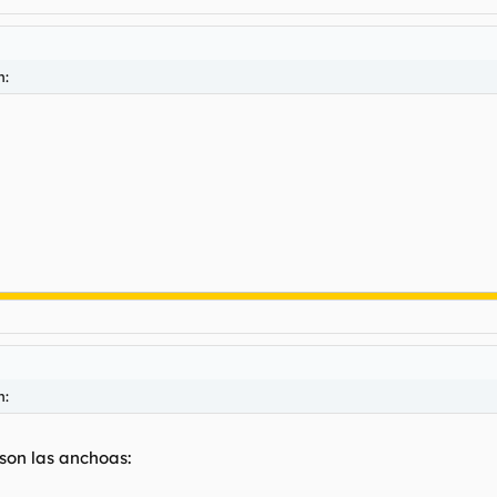
n:
n:
son las anchoas: