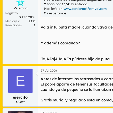
Y todo por 13,5€ la entrada.
Veterano
Mas info en
www.bahiarockfestival.com
Registro
Os esperamos.
9 Feb 2005
Mensajes
1.133
Reacciones
1
Va a ir tu puta madre, cuando vaya gen
Y además cobrando?
JajAJajAJajAJa púdrete hijo de puta.
27 Jul 2006
E
Antes de internet los retrasados y cort
El pobre aparte de tener sus facultade
cuando ya de pequeño se lo llamaban e
ejercito
Gratis murio, y regalado esta en coma,
Guest
27 Jul 2006