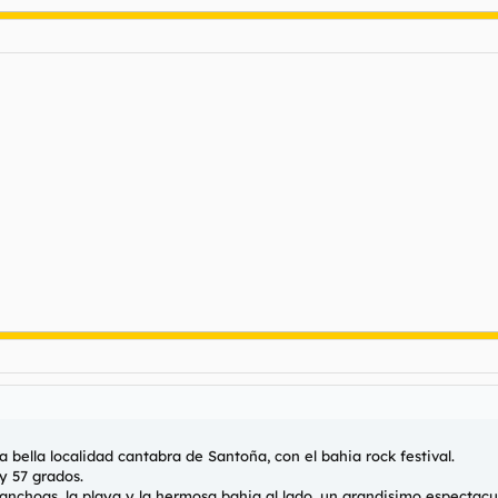
a bella localidad cantabra de Santoña, con el bahia rock festival.
 y 57 grados.
choas, la playa y la hermosa bahia al lado, un grandisimo espectacul