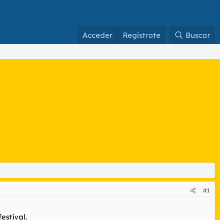
Acceder
Regístrate
Buscar
#1
estival.