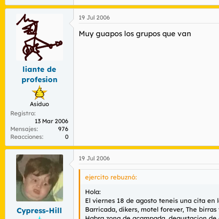
19 Jul 2006
Muy guapos los grupos que van
liante de
profesion
Asiduo
Registro
13 Mar 2006
Mensajes
976
Reacciones
0
19 Jul 2006
ejercito rebuznó:
Hola:
El viernes 18 de agosto teneis una cita en l
Barricada, dikers, motel forever, The birras
Cypress-Hill
Habra zona de acampada, degustacion de an