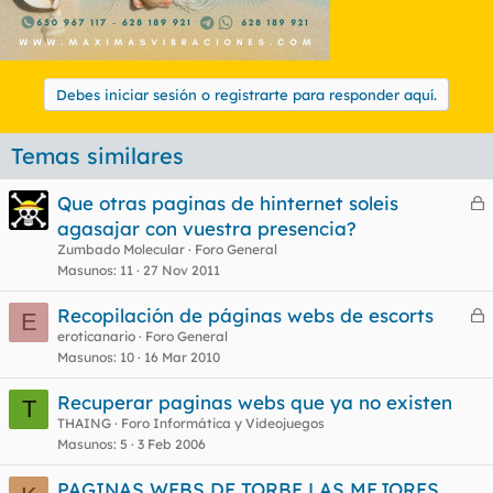
Debes iniciar sesión o registrarte para responder aquí.
Temas similares
Que otras paginas de hinternet soleis
e
agasajar con vuestra presencia?
r
Zumbado Molecular
Foro General
r
Masunos
11
27 Nov 2011
Recopilación de páginas webs de escorts
E
e
eroticanario
Foro General
o
Masunos
10
16 Mar 2010
r
r
Recuperar paginas webs que ya no existen
T
THAING
Foro Informática y Videojuegos
Masunos
5
3 Feb 2006
o
PAGINAS WEBS DE TORBE LAS MEJORES