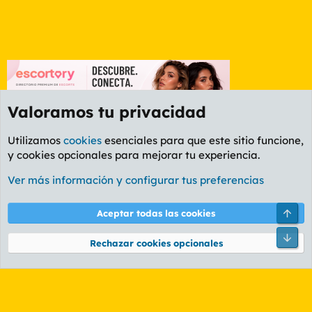
Valoramos tu privacidad
Utilizamos
cookies
esenciales para que este sitio funcione,
y cookies opcionales para mejorar tu experiencia.
Foro Informática y Videojuegos
Ver más información y configurar tus preferencias
Cookies
PL OLDSTYLE AMARILLO
Cambiar fuente
Español (ES)
Arri
Aceptar todas las cookies
Contáctanos
Términos y reglas
Política de privacidad
Ayuda
R
Pie
S
Rechazar cookies opcionales
S
®
Community platform by XenForo
© 2010-2026 XenForo Ltd.