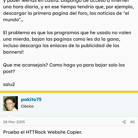
y poder leerlas en casita. Dispongo de acceso a internet
t
o
una hora diaria, y en ese tiempo tendria que, por ejemplo,
e
descargar la primera pagina del foro, las noticias de "el
m
a
mundo"...
El problema es que los programas que he usado no valen
una mierda, bajan las paginas como les da la gana,
incluso descarga los enlaces de la publicidad de los
banners!!
Que me aconsejais? Como hago yo para bajar solo los
post?
salu2
pakito75
Clásico
28 Mar 2005
#2
Prueba el HTTRack Website Copier.