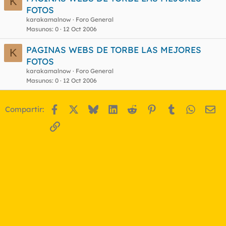
K
FOTOS
karakamalnow
Foro General
Masunos
0
12 Oct 2006
PAGINAS WEBS DE TORBE LAS MEJORES
K
FOTOS
karakamalnow
Foro General
Masunos
0
12 Oct 2006
Facebook
X
Bluesky
LinkedIn
Reddit
Pinterest
Tumblr
WhatsA
Em
Compartir:
Enlace