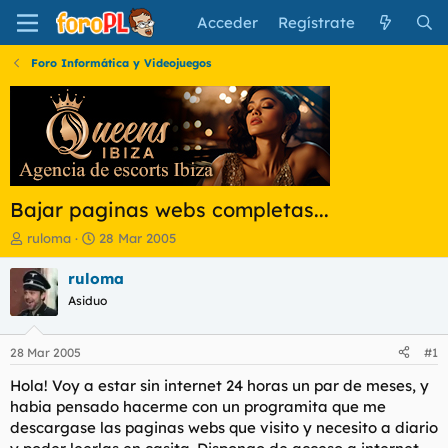
Acceder
Regístrate
Foro Informática y Videojuegos
Bajar paginas webs completas...
I
F
ruloma
28 Mar 2005
n
e
i
c
ruloma
c
h
Asiduo
i
a
a
d
d
e
28 Mar 2005
#1
o
i
r
n
Hola! Voy a estar sin internet 24 horas un par de meses, y
d
i
habia pensado hacerme con un programita que me
e
c
descargase las paginas webs que visito y necesito a diario
l
i