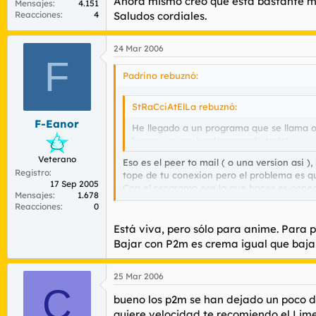
Ahora mismo creo que esta bastante mu
Mensajes
4.151
Reacciones
4
Saludos cordiales.
24 Mar 2006
F
Padrino rebuznó:
StRaCciAtElLa rebuznó:
F-Eanor
He llegado a un programa que se llama 
bueno, yo me he descargado todo)
Veterano
Eso es el peer to mail ( o una version asi 
Registro
tope de tu conexion pero el problema es qu
17 Sep 2005
Con el programa ese lo que haces es conect
Mensajes
1.678
Ahora mismo creo que esta bastante muert
Reacciones
0
Saludos cordiales.
Está viva, pero sólo para anime. Para pe
Bajar con P2m es crema igual que bajar
25 Mar 2006
C
bueno los p2m se han dejado un poco de
quiere velocidad te recomiendo el Lim