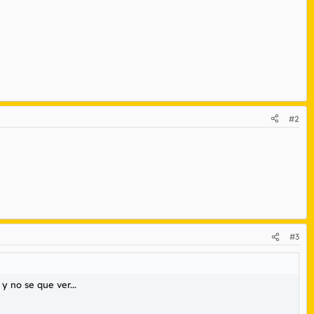
#2
#3
 no se que ver...