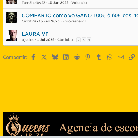
TomShelby23
13 Jun 2026
Valencia
COMPARTO como yo GANO 100€ ó 60€ casi tod
Oklaf74
13 Feb 2025
Foro General
LAURA VP
ajucles
1 Jul 2026
Córdoba
2
3
4
Facebook
X
Bluesky
LinkedIn
Reddit
Pinterest
Tumblr
WhatsApp
Email
E
Compartir: