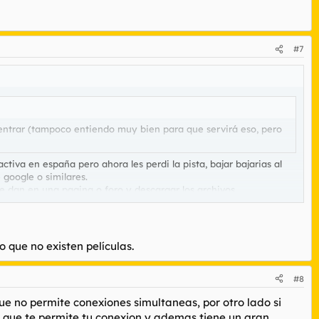
#7
entrar (tampoco entiendo muy bien para que servirá eso, pero
ctiva en españa pero ahora les perdi la pista, bajar bajarias al
google o similares.
e dan en una pagina o foro y descargar los archivos.
 que no existen películas.
#8
ue no permite conexiones simultaneas, por otro lado si
 que te permite tu conexion y ademas tiene un gran