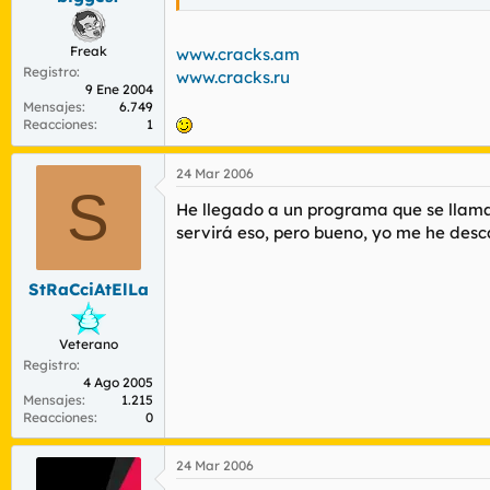
Freak
www.cracks.am
Registro
www.cracks.ru
9 Ene 2004
Mensajes
6.749
Reacciones
1
24 Mar 2006
S
He llegado a un programa que se llam
servirá eso, pero bueno, yo me he des
StRaCciAtElLa
Veterano
Registro
4 Ago 2005
Mensajes
1.215
Reacciones
0
24 Mar 2006