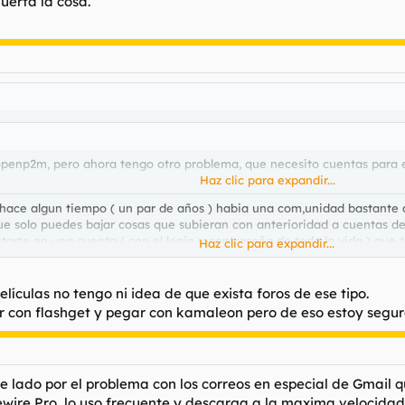
erta la cosa.
openp2m, pero ahora tengo otro problema, que necesito cuentas para 
Haz clic para expandir...
), hace algun tiempo ( un par de años ) habia una com,unidad bastante a
e solo puedes bajar cosas que subieran con anterioridad a cuentas de 
arte en una cuenta ( con el login y contraseña de toda la vida ) que t
Haz clic para expandir...
a la cosa.
lículas no tengo ni idea de que exista foros de ese tipo.
 con flashget y pegar con kamaleon pero de eso estoy seguro
 lado por el problema con los correos en especial de Gmail q
ewire Pro, lo uso frecuente y descarga a la maxima velocidad