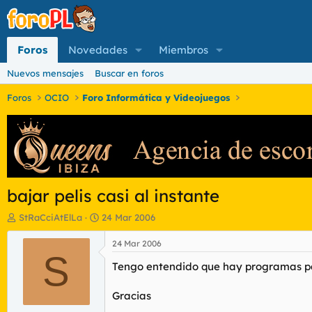
Foros
Novedades
Miembros
Nuevos mensajes
Buscar en foros
Foros
OCIO
Foro Informática y Videojuegos
bajar pelis casi al instante
I
F
StRaCciAtElLa
24 Mar 2006
n
e
i
c
24 Mar 2006
c
S
h
Tengo entendido que hay programas par
i
a
a
d
d
e
Gracias
o
i