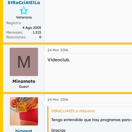
StRaCciAtElLa
r
n
d
i
e
c
Veterano
l
i
Registro
t
o
4 Ago 2005
e
Mensajes
1.215
m
Reacciones
0
a
24 Mar 2006
M
Videoclub.
Minamoto
Guest
24 Mar 2006
StRaCciAtElLa rebuznó:
Tengo entendido que hay programas para es
Gracias
biggest