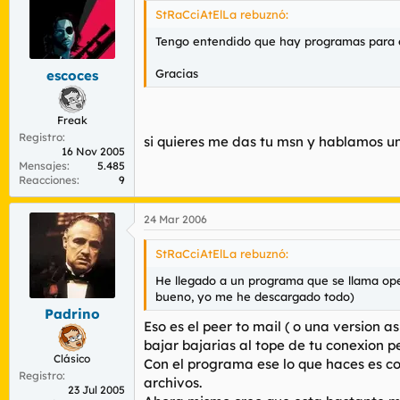
StRaCciAtElLa rebuznó:
Tengo entendido que hay programas para es
Gracias
escoces
Freak
Registro
si quieres me das tu msn y hablamos u
16 Nov 2005
Mensajes
5.485
Reacciones
9
24 Mar 2006
StRaCciAtElLa rebuznó:
He llegado a un programa que se llama op
bueno, yo me he descargado todo)
Padrino
Eso es el peer to mail ( o una version 
bajar bajarias al tope de tu conexion 
Clásico
Con el programa ese lo que haces es co
Registro
archivos.
23 Jul 2005