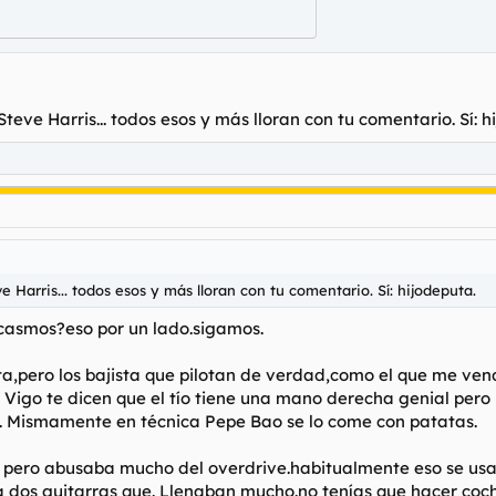
 Steve Harris... todos esos y más lloran con tu comentario. Sí: h
ve Harris... todos esos y más lloran con tu comentario. Sí: hijodeputa.
rcasmos?eso por un lado.sigamos.
a,pero los bajista que pilotan de verdad,como el que me ven
Vigo te dicen que el tío tiene una mano derecha genial pero u
.... Mismamente en técnica Pepe Bao se lo come con patatas.
n pero abusaba mucho del overdrive.habitualmente eso se usa 
a dos guitarras que. Llenaban mucho.no tenías que hacer coch