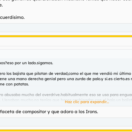
e.
cuerdisimo.
mos?eso por un lado.sigamos.
ro los bajista que pilotan de verdad,como el que me vendió mi últim
iene una mano derecha genial pero una zurda de palo.y si.es cierto.es m
me con patatas.
ro abusaba mucho del overdrive.habitualmente eso se usa para enguarr
e. Llenaban mucho.no tenías que hacer cochinadas con el bajo.un bajis
Haz clic para expandir...
rdisimo.
faceta de compositor y que adoro a los Irons.