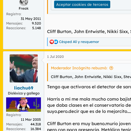
Aceptar cookies de terceros
Freak
Registro
31 May 2011
Mensajes
9.520
Reacciones
5.148
Cliff Burton, John Entwistle, Nikki Sixx,
Césped Alí
y
resquemor
R
e
a
1 Jul 2020
c
c
i
Moderador Incógnito rebuznó:
o
n
Cliff Burton, John Entwistle, Nikki Sixx, Ste
e
s
Tengo que activaros el detector de sa
liachu69
:
Disléxico y gallego
Harris a mí me mola mucho como bajist
que daba clases en el conservatorio de 
suyo.pero.decir que es de lo mejorcito.
Registro
11 Mar 2005
Cliff Burton era muy bueno.murio jove
Mensajes
44.318
Reacciones
16.384
pero con poca presencia. Metálica tení