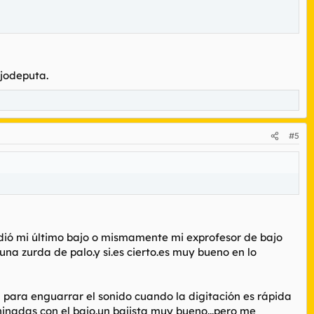
ijodeputa.
#5
dió mi último bajo o mismamente mi exprofesor de bajo
na zurda de palo.y si.es cierto.es muy bueno en lo
para enguarrar el sonido cuando la digitación es rápida
inadas con el bajo.un bajista muy bueno...pero me