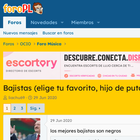
Foros
Novedades
Miembros
Nuevos mensajes
Buscar en foros
Foros
OCIO
Foro Música
Bajistas (elige tu favorito, hijo de put
I
F
liachu69
29 Jun 2020
n
e
1
2
3
Sig.
i
c
c
h
i
a
29 Jun 2020
a
d
los mejores bajistas son negros
d
e
o
i