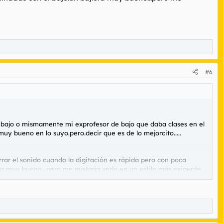
#6
o bajo o mismamente mi exprofesor de bajo que daba clases en el
uy bueno en lo suyo.pero.decir que es de lo mejorcito.....
ar el sonido cuando la digitación es rápida pero con poca
ta muy bueno...pero me gustaría verlo en un estilo más exigente.