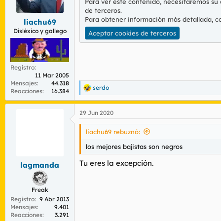
Para ver este contenido, necesitaremos su
r
n
de terceros.
d
i
Para obtener información más detallada, c
liachu69
e
c
l
i
Disléxico y gallego
Aceptar cookies de terceros
t
o
e
m
a
Registro
11 Mar 2005
Mensajes
44.318
serdo
R
Reacciones
16.384
e
a
29 Jun 2020
c
c
i
liachu69 rebuznó:
o
n
los mejores bajistas son negros
e
s
Tu eres la excepción.
lagmanda
:
Freak
Registro
9 Abr 2013
Mensajes
9.401
Reacciones
3.291