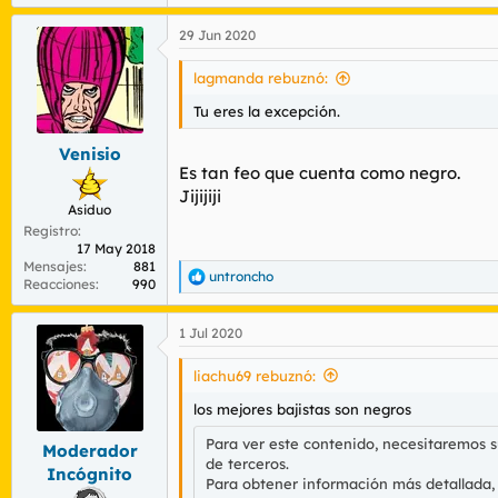
29 Jun 2020
lagmanda rebuznó:
Tu eres la excepción.
Venisio
Es tan feo que cuenta como negro.
Jijijiji
Asiduo
Registro
17 May 2018
Mensajes
881
untroncho
R
Reacciones
990
e
a
1 Jul 2020
c
c
i
liachu69 rebuznó:
o
n
los mejores bajistas son negros
e
Para ver este contenido, necesitaremos 
s
Moderador
:
de terceros.
Incógnito
Para obtener información más detallada,