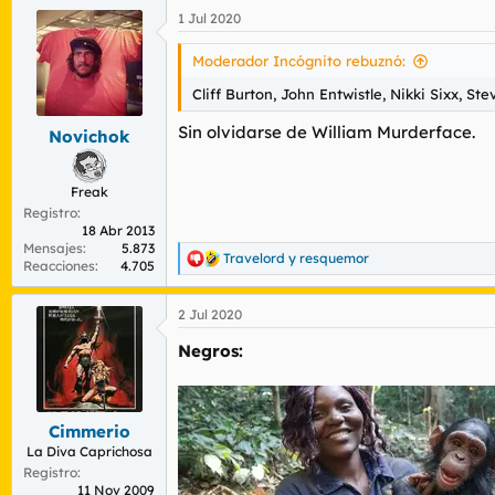
a
1 Jul 2020
c
c
i
Moderador Incógnito rebuznó:
o
n
Cliff Burton, John Entwistle, Nikki Sixx, Ste
e
s
Sin olvidarse de William Murderface.
Novichok
:
Freak
Registro
18 Abr 2013
Mensajes
5.873
Travelord
y
resquemor
R
Reacciones
4.705
e
a
2 Jul 2020
c
c
Negros:
i
o
n
e
s
Cimmerio
:
La Diva Caprichosa
Registro
11 Nov 2009