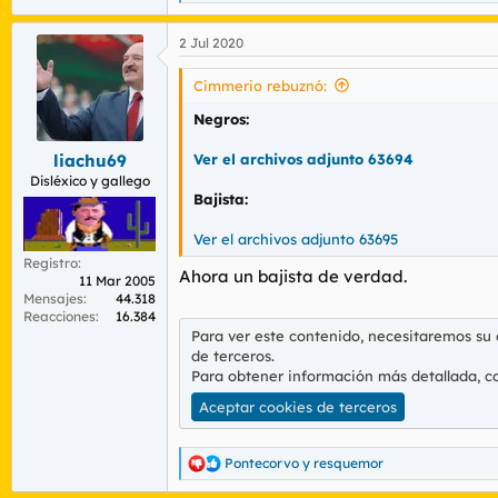
e
a
2 Jul 2020
c
c
i
Cimmerio rebuznó:
o
n
Negros:
e
s
Ver el archivos adjunto 63694
liachu69
:
Disléxico y gallego
Bajista:
Ver el archivos adjunto 63695
Registro
Ahora un bajista de verdad.
11 Mar 2005
Mensajes
44.318
Reacciones
16.384
Para ver este contenido, necesitaremos su
de terceros.
Para obtener información más detallada, c
Aceptar cookies de terceros
Pontecorvo
y
resquemor
R
e