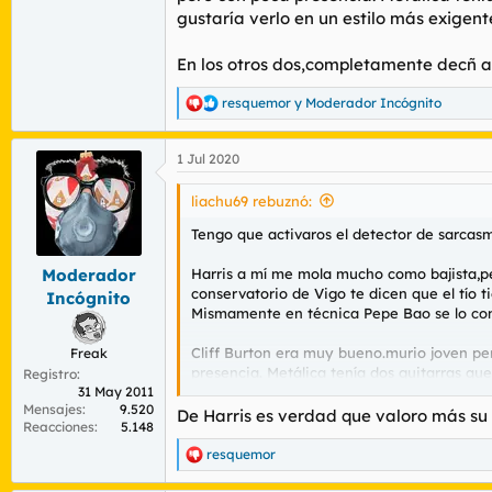
gustaría verlo en un estilo más exigent
En los otros dos,completamente decñ a
resquemor
y
Moderador Incógnito
R
e
a
1 Jul 2020
c
c
i
liachu69 rebuznó:
o
n
Tengo que activaros el detector de sarcas
e
s
Harris a mí me mola mucho como bajista,pe
Moderador
:
conservatorio de Vigo te dicen que el tío t
Incógnito
Mismamente en técnica Pepe Bao se lo co
Cliff Burton era muy bueno.murio joven pe
Freak
presencia. Metálica tenía dos guitarras qu
Registro
31 May 2011
Mensajes
9.520
En los otros dos,completamente decñ acue
De Harris es verdad que valoro más su 
Reacciones
5.148
resquemor
R
e