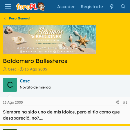
Acceder
Regístrate
Foro General
Baldomero Ballesteros
I
F
Cesc
13 Ago 2005
n
e
i
c
Cesc
C
c
h
Novato de mierda
i
a
a
d
d
e
13 Ago 2005
#1
o
i
r
n
Siempre ha sido uno de mis ídolos, pero el tío como que
d
i
desapareció, no?....
e
c
l
i