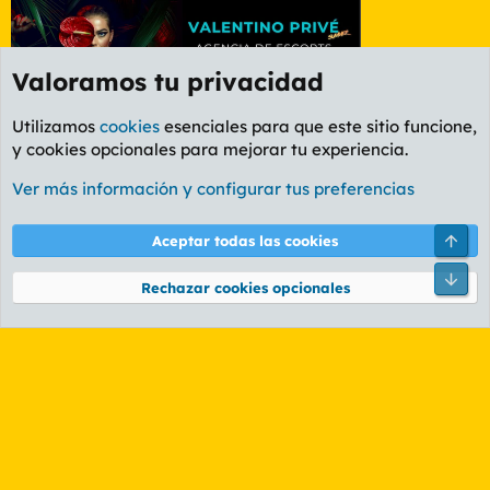
Valoramos tu privacidad
Utilizamos
cookies
esenciales para que este sitio funcione,
y cookies opcionales para mejorar tu experiencia.
Foro General
Ver más información y configurar tus preferencias
Cookies
PL OLDSTYLE AMARILLO
Cambiar fuente
Español (ES)
Arri
Aceptar todas las cookies
Contáctanos
Términos y reglas
Política de privacidad
Ayuda
R
Pie
S
Rechazar cookies opcionales
S
®
Community platform by XenForo
© 2010-2026 XenForo Ltd.