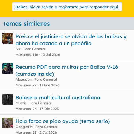
Debes iniciar sesión o registrarte para responder aquí.
Temas similares
Preicos el justiciero se olvida de las balizas y
ahora ha cazado a un pedófilo
Slk
Foro General
Masunos
116
10 Jul 2026
Recurso PDF para multas por Baliza V-16
(currazo inside)
Alcaudon
Foro General
Masunos
29
13 Ene 2026
Balasera multicultural australiana
Mustis
Foro General
Masunos
84
17 Dic 2025
Hola foroc os pido ayuda (tema serio)
GoogleTM
Foro General
Masunos
25
2 Jul 2026