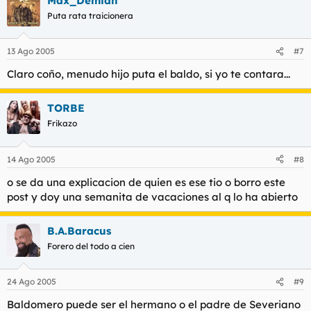
Max_Demian
Puta rata traicionera
13 Ago 2005
#7
Claro coño, menudo hijo puta el baldo, si yo te contara...
TORBE
Frikazo
14 Ago 2005
#8
o se da una explicacion de quien es ese tio o borro este
post y doy una semanita de vacaciones al q lo ha abierto
B.A.Baracus
Forero del todo a cien
24 Ago 2005
#9
Baldomero puede ser el hermano o el padre de Severiano