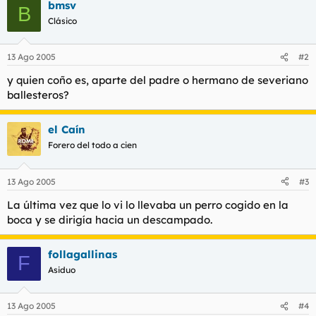
t
o
bmsv
B
e
Clásico
m
a
13 Ago 2005
#2
y quien coño es, aparte del padre o hermano de severiano
ballesteros?
el Caín
Forero del todo a cien
13 Ago 2005
#3
La última vez que lo vi lo llevaba un perro cogido en la
boca y se dirigía hacia un descampado.
follagallinas
F
Asiduo
13 Ago 2005
#4