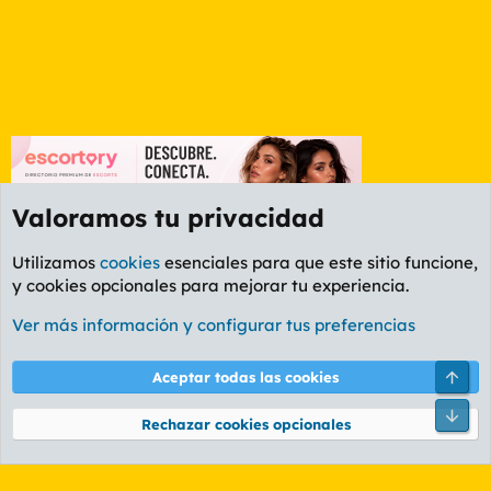
Valoramos tu privacidad
Utilizamos
cookies
esenciales para que este sitio funcione,
y cookies opcionales para mejorar tu experiencia.
Foro General
Ver más información y configurar tus preferencias
Cookies
PL OLDSTYLE AMARILLO
Cambiar fuente
Español (ES)
Arri
Aceptar todas las cookies
Contáctanos
Términos y reglas
Política de privacidad
Ayuda
R
Pie
S
Rechazar cookies opcionales
S
®
Community platform by XenForo
© 2010-2026 XenForo Ltd.