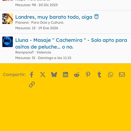
Masunos
98
20 Dic 2025
Londres, muy barato todo, oiga 😇
Pionono
Foro Ocio y Cultura
Masunos
15
19 Ene 2026
Lluna - Masaje " Cachemira " - Solo apto para
ositos de peluche... o no.
RampanaT
Valencia
Masunos
31
Domingo a las 11:15
Facebook
X
Bluesky
LinkedIn
Reddit
Pinterest
Tumblr
WhatsA
Em
Compartir:
Enlace