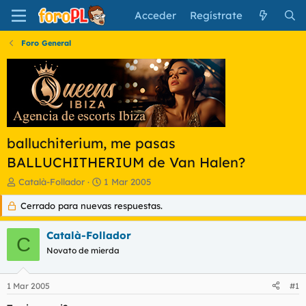
Acceder
Regístrate
Foro General
balluchiterium, me pasas
BALLUCHITHERIUM de Van Halen?
I
F
Català-Follador
1 Mar 2005
n
e
Cerrado para nuevas respuestas.
i
c
c
h
i
a
Català-Follador
C
a
d
Novato de mierda
d
e
o
i
r
n
1 Mar 2005
#1
d
i
e
c