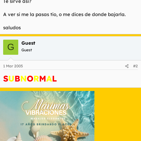
Te sirve asi?
l
i
t
o
A ver si me la pasas tio, o me dices de donde bajarla.
e
m
saludos
a
Guest
G
Guest
1 Mar 2005
#2
S
U
B
N
O
R
M
A
L