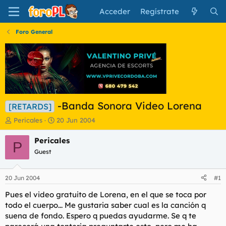
Acceder
Regístrate
Foro General
-Banda Sonora Video Lorena
[RETARDS]
I
F
Pericales
20 Jun 2004
n
e
i
c
Pericales
P
c
h
Guest
i
a
a
d
d
e
20 Jun 2004
#1
o
i
r
n
Pues el video gratuito de Lorena, en el que se toca por
d
i
todo el cuerpo... Me gustaria saber cual es la canción q
e
c
suena de fondo. Espero q puedas ayudarme. Se q te
l
i