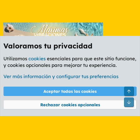
Valoramos tu privacidad
Utilizamos
cookies
esenciales para que este sitio funcione,
y cookies opcionales para mejorar tu experiencia.
Foro General
Ver más información y configurar tus preferencias
Cookies
PL OLDSTYLE AMARILLO
Cambiar fuente
Español (ES)
Arri
Aceptar todas las cookies
Contáctanos
Términos y reglas
Política de privacidad
Ayuda
R
Pie
S
Rechazar cookies opcionales
S
®
Community platform by XenForo
© 2010-2026 XenForo Ltd.