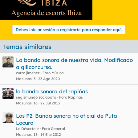
Debes iniciar sesión o registrarte para responder aquí.
Temas similares
La banda sonora de nuestra vida. Modificado
a giliconcurso.
curro jimenez
Foro Música
Masunos
3
23 Ago 2020
la banda sonora del rapiñas
segismundo sociopata
Foro Rapiñas
Masunos
16
22 Jul 2013
Los P2: Banda sonora no oficial de Puta
Locura
Le Déserteur
Foro General
Masunos
18
14 Ene 2012