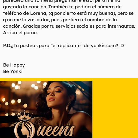
parecerá una tonteria preguntarte esto, pero me ha
t
o
gustado la canción. También te pediría el número de
e
teléfono de Lorena, (q por cierto está muy buena), pero se
m
a
q no me lo vas a dar, pues prefiero el nombre de la
canción. Gracias por tu servicios sociales para internautas.
Arriba el porno.
P.D:¿Tu posteas para "el replicante" de yonkis.com? :D
Be Happy
Be Yonki