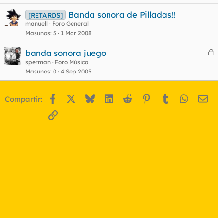
Banda sonora de Pilladas!!
[RETARDS]
manuell
Foro General
Masunos
5
1 Mar 2008
banda sonora juego
e
sperman
Foro Música
Masunos
0
4 Sep 2005
r
r
Facebook
X
Bluesky
LinkedIn
Reddit
Pinterest
Tumblr
WhatsA
Em
Compartir:
o
Enlace