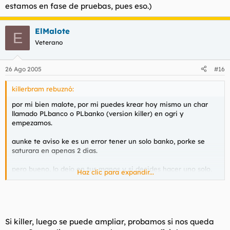
estamos en fase de pruebas, pues eso.)
ElMalote
E
Veterano
26 Ago 2005
#16
killerbram rebuznó:
por mi bien malote, por mi puedes krear hoy mismo un char
llamado PLbanco o PLbanko (version killer) en ogri y
empezamos.
aunke te aviso ke es un error tener un solo banko, porke se
saturara en apenas 2 dias.
pero bueno, lo dejo en tus manos y si decides hacer uno solo,
Haz clic para expandir...
ke asi sea.
(siempre se podra ampliar mas adelante. ademas komo
estamos en fase de pruebas, pues eso.)
Si killer, luego se puede ampliar, probamos si nos queda