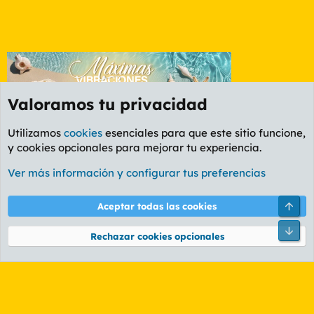
Valoramos tu privacidad
Utilizamos
cookies
esenciales para que este sitio funcione,
y cookies opcionales para mejorar tu experiencia.
Foro Informática y Videojuegos
Ver más información y configurar tus preferencias
Cookies
PL OLDSTYLE AMARILLO
Cambiar fuente
Español (ES)
Arri
Aceptar todas las cookies
Contáctanos
Términos y reglas
Política de privacidad
Ayuda
R
Pie
S
Rechazar cookies opcionales
S
®
Community platform by XenForo
© 2010-2026 XenForo Ltd.