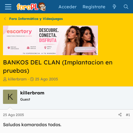
Acceder
Regístrate
Foro Informática y Videojuegos
BANKOS DEL CLAN (Implantacion en
pruebas)
I
F
killerbram
25 Ago 2005
n
e
i
c
killerbram
K
c
h
Guest
i
a
a
d
d
e
25 Ago 2005
#1
o
i
r
n
Saludos kamaradas todos.
d
i
e
c