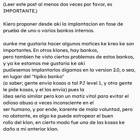
(Leer este post al menos dos veces por favor, es
l
i
IMPORTANTE.)
t
o
e
m
Kiero proponer desde aki la implantacion en fase de
a
prueba de uno o varios bankos internos.
aunke me gustaria hacer algunos matices ke kreo ke son
importantes. En otros klanes, hay bankos,
pero tambien he visto ciertos problemas de estos bankos,
y ya ke estamos me gustaria ke aki
pudiesemos implantarlos digamos en la version 2.0, o sea,
en lugar del "tipiko banko"
(a saber; gente envia kosas a tal PJ level 1, y otra gente
le pide kosas, y el las envia) pues la
idea seria similar pero kon un matiz vital para evitar el
odioso abuso a veces inconsciente en el
ser humano, y por ende, karente de mala voluntad, pero
no obstante, es algo ke puede estropear el buen
rollo del klan, en cierto modo fue una de las kosas ke
daño a mi anterior klan.