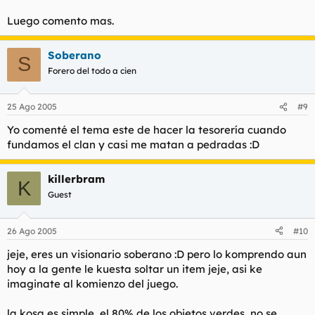
Luego comento mas.
Soberano
S
Forero del todo a cien
25 Ago 2005
#9
Yo comenté el tema este de hacer la tesorería cuando
fundamos el clan y casi me matan a pedradas :D
killerbram
K
Guest
26 Ago 2005
#10
jeje, eres un visionario soberano :D pero lo komprendo aun
hoy a la gente le kuesta soltar un item jeje, asi ke
imaginate al komienzo del juego.
la kosa es simple, el 80% de los objetos verdes, no se