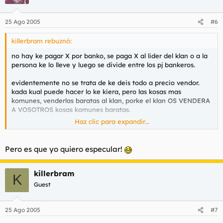
25 Ago 2005
#6
killerbram rebuznó:
no hay ke pagar X por banko, se paga X al lider del klan o a la
persona ke lo lleve y luego se divide entre los pj bankeros.
evidentemente no se trata de ke deis todo a precio vendor.
kada kual puede hacer lo ke kiera, pero las kosas mas
komunes, venderlas baratas al klan, porke el klan OS VENDERA
A VOSOTROS kosas komunes baratas.
Haz clic para expandir...
es komo AH, pero kon un precio justo y estable.
todos vendemos y todos kompramos. pero asi mas barato, sin
Pero es que yo quiero especular!
esperar pujas, y sin espekulaciones.
killerbram
K
Guest
25 Ago 2005
#7