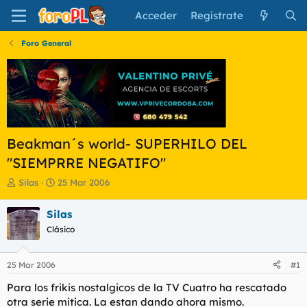
Acceder
Regístrate
Foro General
Beakman´s world- SUPERHILO DEL
"SIEMPRRE NEGATIFO"
I
F
Silas
25 Mar 2006
n
e
i
c
Silas
c
h
Clásico
i
a
a
d
d
e
25 Mar 2006
#1
o
i
r
n
Para los frikis nostalgicos de la TV Cuatro ha rescatado
d
i
otra serie mitica. La estan dando ahora mismo.
e
c