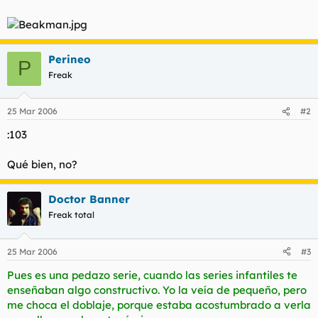
l
i
t
o
e
m
Perineo
a
P
Freak
25 Mar 2006
#2
:103
Qué bien, no?
Doctor Banner
Freak total
25 Mar 2006
#3
Pues es una pedazo serie, cuando las series infantiles te
enseñaban algo constructivo. Yo la veía de pequeño, pero
me choca el doblaje, porque estaba acostumbrado a verla