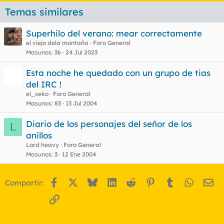
Temas similares
Superhilo del verano: mear correctamente
el viejo dela montaña
Foro General
Masunos
36
24 Jul 2023
Esta noche he quedado con un grupo de tias
del IRC !
el_seko
Foro General
Masunos
83
13 Jul 2004
Diario de los personajes del señor de los
L
anillos
Lord heavy
Foro General
Masunos
3
12 Ene 2004
Facebook
X
Bluesky
LinkedIn
Reddit
Pinterest
Tumblr
WhatsA
Em
Compartir:
Enlace