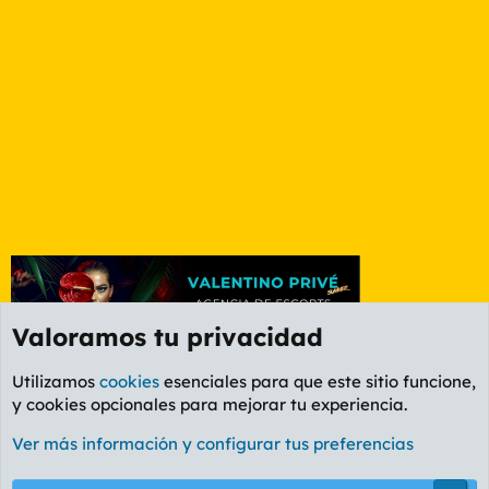
Valoramos tu privacidad
Utilizamos
cookies
esenciales para que este sitio funcione,
y cookies opcionales para mejorar tu experiencia.
Foro General
Ver más información y configurar tus preferencias
Cookies
PL OLDSTYLE AMARILLO
Cambiar fuente
Español (ES)