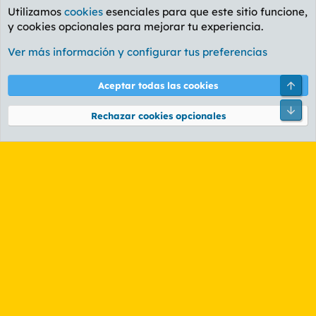
Utilizamos
cookies
esenciales para que este sitio funcione,
y cookies opcionales para mejorar tu experiencia.
Foro General
Ver más información y configurar tus preferencias
Cookies
PL OLDSTYLE AMARILLO
Cambiar fuente
Español (ES)
Arri
Aceptar todas las cookies
Contáctanos
Términos y reglas
Política de privacidad
Ayuda
R
Pie
S
Rechazar cookies opcionales
S
®
Community platform by XenForo
© 2010-2026 XenForo Ltd.