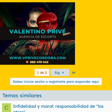
Último
1 de 2
Sig.
Debes iniciar sesión o registrarte para responder aquí.
Temas similares
Infidelidad y moral: responsabilidad de "los
C
otros"