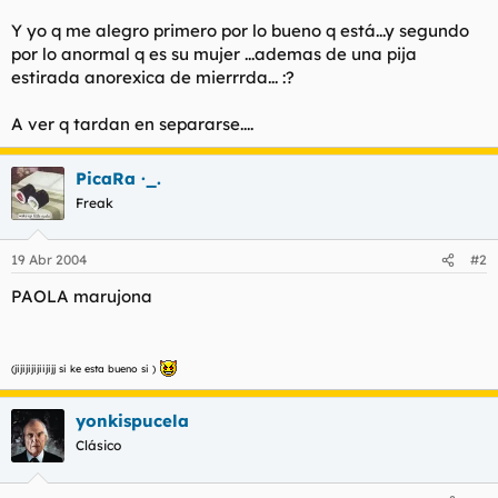
t
o
e
Y yo q me alegro primero por lo bueno q está...y segundo
m
por lo anormal q es su mujer ...ademas de una pija
a
estirada anorexica de mierrrda... :?
A ver q tardan en separarse....
PicaRa ·_.
Freak
19 Abr 2004
#2
PAOLA marujona
(jijijijijiijijj si ke esta bueno si )
yonkispucela
Clásico