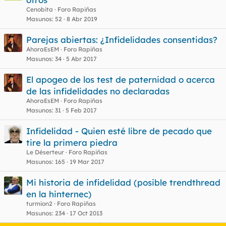
Cenobita
Foro Rapiñas
Masunos
52
8 Abr 2019
Parejas abiertas: ¿Infidelidades consentidas?
AhoraEsEM
Foro Rapiñas
Masunos
34
5 Abr 2017
El apogeo de los test de paternidad o acerca
de las infidelidades no declaradas
AhoraEsEM
Foro Rapiñas
Masunos
31
5 Feb 2017
Infidelidad - Quien esté libre de pecado que
tire la primera piedra
Le Déserteur
Foro Rapiñas
Masunos
165
19 Mar 2017
Mi historia de infidelidad (posible trendthread
en la hinternec)
turmion2
Foro Rapiñas
Masunos
234
17 Oct 2013