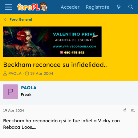
Acceder
Regístrate
Foro General
Beckham reconoce su infidelidad..
I
F
PAOLA
19 Abr 2004
n
e
i
c
PAOLA
P
c
h
Freak
i
a
a
d
d
e
19 Abr 2004
#1
o
i
r
n
Beckham ha reconocido q si le fue infiel a Vicky con
d
i
Rebaca Loos....
e
c
l
i