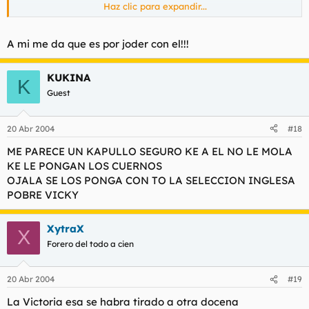
Haz clic para expandir...
PD. Llevaría Beckahm las bragas de la pija Spice Girrrl cuando
le puso los cuernos con esa??
A mi me da que es por joder con el!!!
KUKINA
K
Guest
20 Abr 2004
#18
ME PARECE UN KAPULLO SEGURO KE A EL NO LE MOLA
KE LE PONGAN LOS CUERNOS
OJALA SE LOS PONGA CON TO LA SELECCION INGLESA
POBRE VICKY
XytraX
X
Forero del todo a cien
20 Abr 2004
#19
La Victoria esa se habra tirado a otra docena