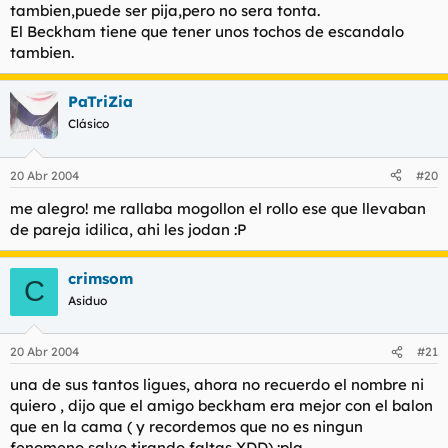
tambien,puede ser pija,pero no sera tonta.
El Beckham tiene que tener unos tochos de escandalo
tambien.
PaTriZia
Clásico
20 Abr 2004
#20
me alegro! me rallaba mogollon el rollo ese que llevaban
de pareja idilica, ahi les jodan :P
crimsom
C
Asiduo
20 Abr 2004
#21
una de sus tantos ligues, ahora no recuerdo el nombre ni
quiero , dijo que el amigo beckham era mejor con el balon
que en la cama ( y recordemos que no es ningun
fenomeno salvo tirando faltas XDD) :pla