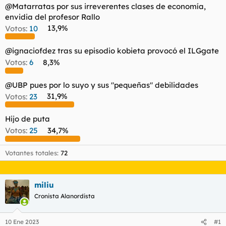
t
o
@Matarratas por sus irreverentes clases de economía,
e
envidia del profesor Rallo
m
Votos:
10
13,9%
a
@ignaciofdez tras su episodio kobieta provocó el ILGgate
Votos:
6
8,3%
@UBP pues por lo suyo y sus "pequeñas" debilidades
Votos:
23
31,9%
Hijo de puta
Votos:
25
34,7%
Votantes totales
72
miliu
Cronista Alanordista
10 Ene 2023
#1