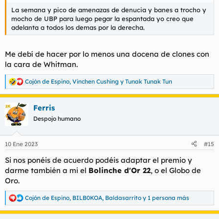
La semana y pico de amenazas de denucia y banes a trocho y
mocho de UBP para luego pegar la espantada yo creo que
adelanta a todos los demas por la derecha.
Me debí de hacer por lo menos una docena de clones con
la cara de Whitman.
Cojón de Espino
,
Vinchen Cushing
y
Tunak Tunak Tun
R
e
a
Ferris
c
c
Despojo humano
i
o
n
10 Ene 2023
#15
e
s
Si nos ponéis de acuerdo podéis adaptar el premio y
:
darme también a mi el
Bolinche d'Or 22
, o el Globo de
Oro.
Cojón de Espino
,
BILB0KOA
,
Baldasarrito
y 1 persona más
R
e
a