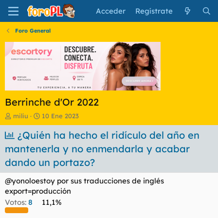
Acceder
Regístrate
Foro General
Berrinche d'Or 2022
I
F
miliu
10 Ene 2023
n
e
i
¿Quién ha hecho el ridículo del año en
c
c
h
mantenerla y no enmendarla y acabar
i
a
a
d
dando un portazo?
d
e
o
i
@yonoloestoy por sus traducciones de inglés
r
n
export=producción
d
i
Votos:
8
11,1%
e
c
l
i