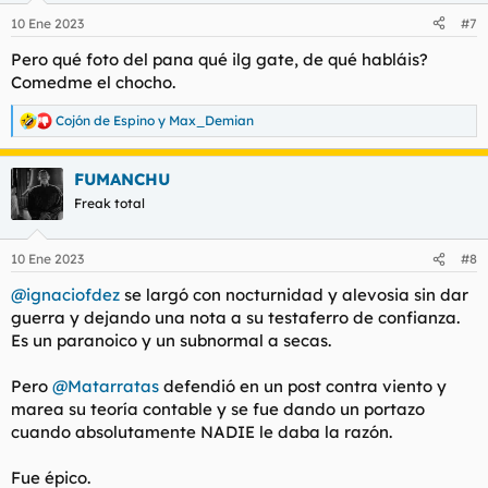
n
10 Ene 2023
#7
e
s
Pero qué foto del pana qué ilg gate, de qué habláis?
:
Comedme el chocho.
Cojón de Espino
y
Max_Demian
R
e
a
FUMANCHU
c
c
Freak total
i
o
n
10 Ene 2023
#8
e
s
@ignaciofdez
se largó con nocturnidad y alevosia sin dar
:
guerra y dejando una nota a su testaferro de confianza.
Es un paranoico y un subnormal a secas.
Pero
@Matarratas
defendió en un post contra viento y
marea su teoría contable y se fue dando un portazo
cuando absolutamente NADIE le daba la razón.
Fue épico.