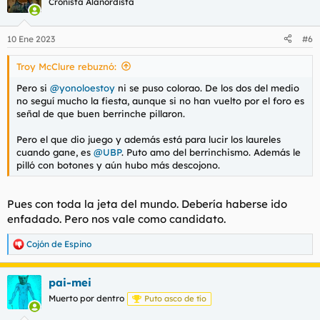
Cronista Alanordista
10 Ene 2023
#6
Troy McClure rebuznó:
Pero si
@yonoloestoy
ni se puso colorao. De los dos del medio
no seguí mucho la fiesta, aunque si no han vuelto por el foro es
señal de que buen berrinche pillaron.
Pero el que dio juego y además está para lucir los laureles
cuando gane, es
@UBP
. Puto amo del berrinchismo. Además le
pilló con botones y aún hubo más descojono.
Pues con toda la jeta del mundo. Debería haberse ido
enfadado. Pero nos vale como candidato.
Cojón de Espino
R
e
a
pai-mei
c
c
Muerto por dentro
Puto asco de tío
i
o