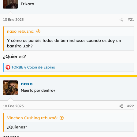
c
Frikazo
i
o
n
10 Ene 2023
#21
e
s
naxo rebuznó:
:
Y cómo os ponéis todos de berrinchosos cuando os doy un
bansito, ¿ah?
¿Quienes?
TORBE
y
Cojón de Espino
R
e
a
naxo
c
c
Muerto por dentro+
i
o
n
10 Ene 2023
#22
e
s
Vinchen Cushing rebuznó:
:
¿Quienes?