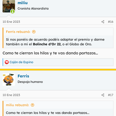
miliu
c
c
Cronista Alanordista
i
o
n
10 Ene 2023
#16
e
s
Ferris rebuznó:
:
Si nos ponéis de acuerdo podéis adaptar el premio y darme
también a mi el
Bolinche d'Or 22
, o el Globo de Oro.
Como te cierran los hilos y te vas dando portazos...
Cojón de Espino
R
e
a
Ferris
c
c
Despojo humano
i
o
n
10 Ene 2023
#17
e
s
miliu rebuznó:
:
Como te cierran los hilos y te vas dando portazos...