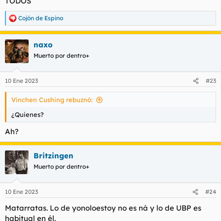
TODOS
Cojón de Espino
R
e
a
naxo
c
c
Muerto por dentro+
i
o
n
10 Ene 2023
#23
e
s
Vinchen Cushing rebuznó:
:
¿Quienes?
Ah?
Britzingen
Muerto por dentro+
10 Ene 2023
#24
Matarratas. Lo de yonoloestoy no es ná y lo de UBP es
habitual en él.