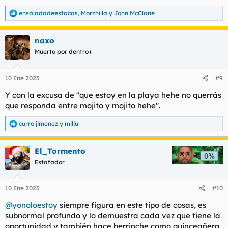
ensaladadeestacas
,
Morzhilla
y
John McClane
R
e
a
naxo
c
c
Muerto por dentro+
i
o
n
10 Ene 2023
#9
e
s
Y con la excusa de "que estoy en la playa hehe no querrás
:
que responda entre mojito y mojito hehe".
curro jimenez
y
miliu
R
e
a
El_Tormento
c
c
Estafador
i
o
n
10 Ene 2023
#10
e
s
@yonoloestoy
siempre figura en este tipo de cosas, es
:
subnormal profundo y lo demuestra cada vez que tiene la
oportunidad y también hace berrinche como quinceañera