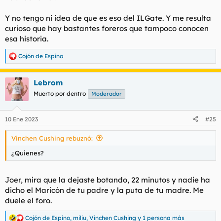
Y no tengo ni idea de que es eso del ILGate. Y me resulta
curioso que hay bastantes foreros que tampoco conocen
esa historia.
Cojón de Espino
R
e
a
Lebrom
c
c
Muerto por dentro
Moderador
i
o
n
10 Ene 2023
#25
e
s
Vinchen Cushing rebuznó:
:
¿Quienes?
Joer, mira que la dejaste botando, 22 minutos y nadie ha
dicho el Maricón de tu padre y la puta de tu madre. Me
duele el foro.
Cojón de Espino
,
miliu
,
Vinchen Cushing
y 1 persona más