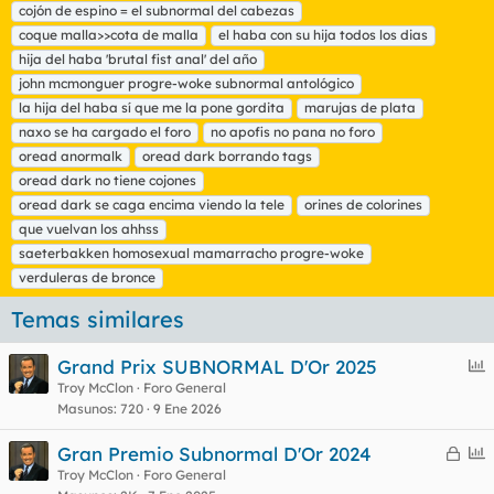
cojón de espino = el subnormal del cabezas
u
coque malla>>cota de malla
e
el haba con su hija todos los dias
t
hija del haba 'brutal fist anal' del año
a
john mcmonguer progre-woke subnormal antológico
s
la hija del haba sí que me la pone gordita
marujas de plata
naxo se ha cargado el foro
no apofis no pana no foro
oread anormalk
oread dark borrando tags
oread dark no tiene cojones
oread dark se caga encima viendo la tele
orines de colorines
que vuelvan los ahhss
saeterbakken homosexual mamarracho progre-woke
verduleras de bronce
Temas similares
E
Grand Prix SUBNORMAL D'Or 2025
n
Troy McClon
Foro General
Masunos
720
9 Ene 2026
c
u
C
E
Gran Premio Subnormal D'Or 2024
e
e
n
Troy McClon
Foro General
s