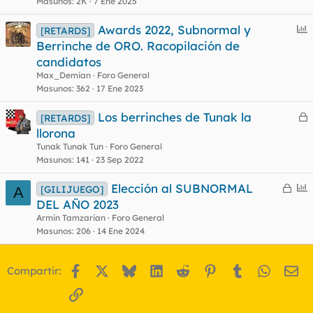
Masunos
2K
7 Ene 2025
r
c
t
r
u
E
Awards 2022, Subnormal y
[RETARDS]
a
e
n
Berrinche de ORO. Racopilación de
d
s
c
candidatos
o
t
u
Max_Demian
Foro General
e
Masunos
362
17 Ene 2023
s
Los berrinches de Tunak la
t
[RETARDS]
e
llorona
r
Tunak Tunak Tun
Foro General
r
Masunos
141
23 Sep 2022
C
E
Elección al SUBNORMAL
[GILIJUEGO]
A
e
n
DEL AÑO 2023
o
r
c
Armin Tamzarian
Foro General
r
u
Masunos
206
14 Ene 2024
a
e
d
s
Facebook
X
Bluesky
LinkedIn
Reddit
Pinterest
Tumblr
WhatsA
Em
Compartir:
o
t
Enlace