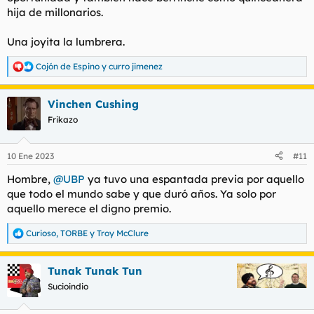
hija de millonarios.
Una joyita la lumbrera.
Cojón de Espino
y
curro jimenez
R
e
a
Vinchen Cushing
c
c
Frikazo
i
o
n
10 Ene 2023
#11
e
s
Hombre,
@UBP
ya tuvo una espantada previa por aquello
:
que todo el mundo sabe y que duró años. Ya solo por
aquello merece el digno premio.
Curioso
,
TORBE
y
Troy McClure
R
e
a
Tunak Tunak Tun
c
c
Sucioindio
i
o