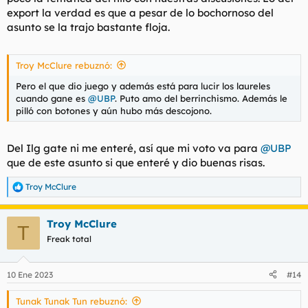
export la verdad es que a pesar de lo bochornoso del
asunto se la trajo bastante floja.
Troy McClure rebuznó:
Pero el que dio juego y además está para lucir los laureles
cuando gane es
@UBP
. Puto amo del berrinchismo. Además le
pilló con botones y aún hubo más descojono.
Del Ilg gate ni me enteré, así que mi voto va para
@UBP
que de este asunto si que enteré y dio buenas risas.
Troy McClure
R
e
a
Troy McClure
c
T
c
Freak total
i
o
n
10 Ene 2023
#14
e
s
Tunak Tunak Tun rebuznó:
: