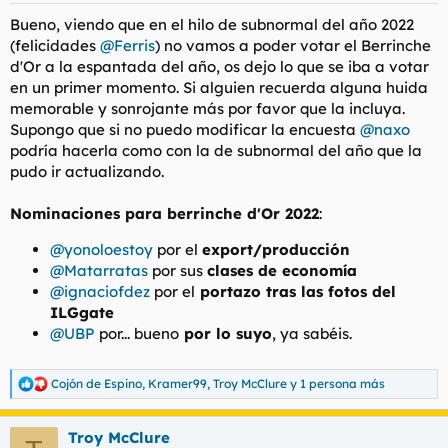
Bueno, viendo que en el hilo de subnormal del año 2022
(felicidades
@Ferris
) no vamos a poder votar el Berrinche
d'Or a la espantada del año, os dejo lo que se iba a votar
en un primer momento. Si alguien recuerda alguna huida
memorable y sonrojante más por favor que la incluya.
Supongo que si no puedo modificar la encuesta
@naxo
podría hacerla como con la de subnormal del año que la
pudo ir actualizando.
Nominaciones para berrinche d'Or 2022
:
@yonoloestoy
por el
export/producción
@Matarratas
por sus
clases de economía
@ignaciofdez
por el
portazo tras las fotos del
ILGgate
@UBP
por... bueno
por lo suyo
, ya sabéis.
Cojón de Espino
,
Kramer99
,
Troy McClure
y 1 persona más
R
e
a
Troy McClure
c