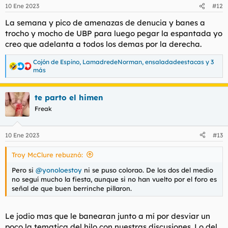
n
10 Ene 2023
#12
e
s
La semana y pico de amenazas de denucia y banes a
:
trocho y mocho de UBP para luego pegar la espantada yo
creo que adelanta a todos los demas por la derecha.
Cojón de Espino
,
LamadredeNorman
,
ensaladadeestacas
y 3
R
más
e
a
c
te parto el himen
c
Freak
i
o
n
e
10 Ene 2023
#13
s
:
Troy McClure rebuznó:
Pero si
@yonoloestoy
ni se puso colorao. De los dos del medio
no seguí mucho la fiesta, aunque si no han vuelto por el foro es
señal de que buen berrinche pillaron.
Le jodio mas que le banearan junto a mí por desviar un
poco la tematica del hilo con nuestras discusiones. Lo del