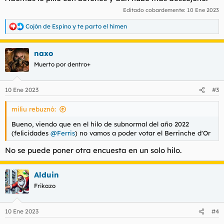
Editado cobardemente:
10 Ene 2023
Cojón de Espino
y
te parto el himen
R
e
a
naxo
c
c
Muerto por dentro+
i
o
n
10 Ene 2023
#3
e
s
miliu rebuznó:
:
Bueno, viendo que en el hilo de subnormal del año 2022
(felicidades
@Ferris
) no vamos a poder votar el Berrinche d'Or
No se puede poner otra encuesta en un solo hilo.
Alduin
Frikazo
10 Ene 2023
#4