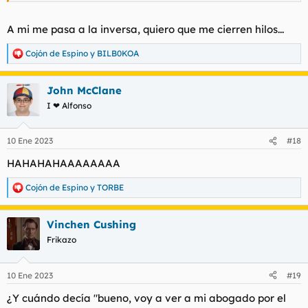
A mi me pasa a la inversa, quiero que me cierren hilos...
Cojón de Espino
y
BILB0KOA
R
e
a
John McClane
c
c
I ❤ Alfonso
i
o
n
10 Ene 2023
#18
e
s
HAHAHAHAAAAAAAA
:
Cojón de Espino
y
TORBE
R
e
a
Vinchen Cushing
c
c
Frikazo
i
o
n
10 Ene 2023
#19
e
s
¿Y cuándo decía "bueno, voy a ver a mi abogado por el
: