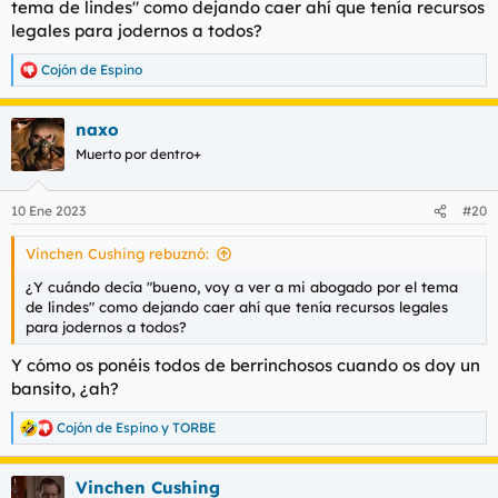
tema de lindes" como dejando caer ahí que tenía recursos
legales para jodernos a todos?
Cojón de Espino
R
e
a
naxo
c
c
Muerto por dentro+
i
o
n
10 Ene 2023
#20
e
s
Vinchen Cushing rebuznó:
:
¿Y cuándo decía "bueno, voy a ver a mi abogado por el tema
de lindes" como dejando caer ahí que tenía recursos legales
para jodernos a todos?
Y cómo os ponéis todos de berrinchosos cuando os doy un
bansito, ¿ah?
Cojón de Espino
y
TORBE
R
e
a
Vinchen Cushing
c