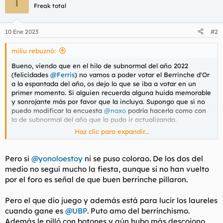
T
c
Freak total
i
o
n
10 Ene 2023
#2
e
s
miliu rebuznó:
:
Bueno, viendo que en el hilo de subnormal del año 2022
(felicidades
@Ferris
) no vamos a poder votar el Berrinche d'Or
a la espantada del año, os dejo lo que se iba a votar en un
primer momento. Si alguien recuerda alguna huida memorable
y sonrojante más por favor que la incluya. Supongo que si no
puedo modificar la encuesta
@naxo
podría hacerla como con
la de subnormal del año que la pudo ir actualizando.
Haz clic para expandir...
Nominaciones para berrinche d'Or 2022
:
@yonoloestoy
por el
export/producción
Pero si
@yonoloestoy
ni se puso colorao. De los dos del
@Matarratas
por sus
clases de economía
medio no seguí mucho la fiesta, aunque si no han vuelto
@ignaciofdez
por el
portazo tras las fotos del ILGgate
por el foro es señal de que buen berrinche pillaron.
@UBP
por... bueno
por lo suyo
, ya sabéis.
Pero el que dio juego y además está para lucir los laureles
cuando gane es
@UBP
. Puto amo del berrinchismo.
Además le pilló con botones y aún hubo más descojono.