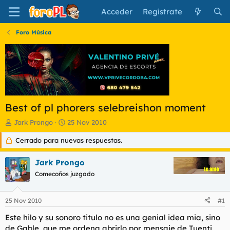
Acceder
Regístrate
Foro Música
Best of pl phorers selebreishon moment
I
F
Jark Prongo
25 Nov 2010
n
e
Cerrado para nuevas respuestas.
i
c
c
h
i
a
Jark Prongo
a
d
Comecoños juzgado
d
e
o
i
r
n
25 Nov 2010
#1
d
i
e
c
Este hilo y su sonoro titulo no es una genial idea mia, sino
l
i
de Gable, que me ordena abrirlo por mensaje de Tuenti