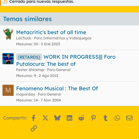
Cerrado para nuevas respuestas.
Temas similares
Metacritic's best of all time
LeChuck
Foro Informática y Videojuegos
Masunos
50
5 Ene 2023
WORK IN PROGRESS||| Foro
[RETARDS]
Putalocura: The best of
Fester Shinetop
Foro General
Masunos
9
2 Ago 2013
Fenomeno Musical : The Best Of
M
moporday
Foro General
Masunos
14
7 Nov 2004
Facebook
X
Bluesky
LinkedIn
Reddit
Pinterest
Tumblr
WhatsA
Em
Compartir:
Enlace