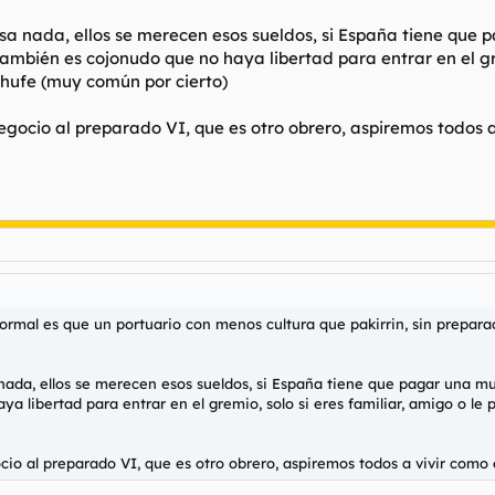
asa nada, ellos se merecen esos sueldos, si España tiene que 
 también es cojonudo que no haya libertad para entrar en el gr
chufe (muy común por cierto)
gocio al preparado VI, que es otro obrero, aspiremos todos a 
ormal es que un portuario con menos cultura que pakirrin, sin prepa
nada, ellos se merecen esos sueldos, si España tiene que pagar una mul
ya libertad para entrar en el gremio, solo si eres familiar, amigo o l
o al preparado VI, que es otro obrero, aspiremos todos a vivir como él