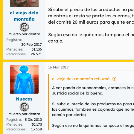
Si sube el precio de los productos no p
el viejo dela
mientras el resto se parte los cuernos,
montaña
del comité 20 mil euros para que te en
Muerto por dentro
Según eso no le quitemos tampoco el ne
Registro
carajo.
20 Feb 2017
Mensajes
31.136
Reacciones
26.571
16 Mar 2017
el viejo dela montaña rebuznó:
A ver panda de subnormales, entonces lo n
Justicia social de la buena.
Nueces
Si sube el precio de los productos no pasa 
los cuernos, también es cojonudo que no ha
Muerto por dentro
común por cierto)
Registro
3 Dic 2010
Mensajes
30.173
Según eso no le quitemos tampoco el negoci
Reacciones
13.658