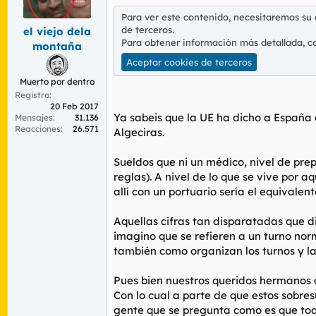
r
n
Para ver este contenido, necesitaremos su
d
i
de terceros.
el viejo dela
e
c
Para obtener información más detallada, c
l
i
montaña
t
o
Aceptar cookies de terceros
e
m
Muerto por dentro
a
Registro
20 Feb 2017
Ya sabeis que la UE ha dicho a España q
Mensajes
31.136
Reacciones
26.571
Algeciras.
Sueldos que ni un médico, nivel de pre
reglas). A nivel de lo que se vive por 
allí con un portuario sería el equivalen
Aquellas cifras tan disparatadas que di
imagino que se refieren a un turno nor
también como organizan los turnos y la
Pues bien nuestros queridos hermanos 
Con lo cual a parte de que estos sobre
gente que se pregunta como es que tod