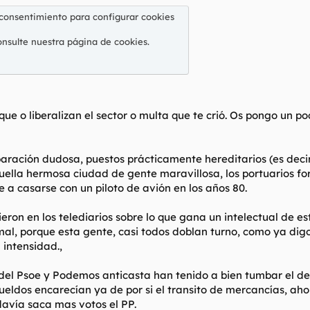
 consentimiento para configurar cookies
onsulte nuestra
página de cookies
.
ue o liberalizan el sector o multa que te crió. Os pongo un p
paración dudosa, puestos prácticamente hereditarios (es deci
aquella hermosa ciudad de gente maravillosa, los portuarios f
te a casarse con un piloto de avión en los años 80.
eron en los telediarios sobre lo que gana un intelectual de e
mal, porque esta gente, casi todos doblan turno, como ya dig
 intensidad.,
del Psoe y Podemos anticasta han tenido a bien tumbar el de
sueldos encarecían ya de por si el transito de mercancías, a
avía saca mas votos el PP.