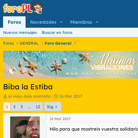
Foros
Novedades
Miembros
Nuevos mensajes
Buscar en foros
Foros
GENERAL
Foro General
Biba la Estiba
I
F
el viejo dela montaña
16 Mar 2017
n
e
1
2
3
…
12
Sig.
i
c
c
h
i
a
16 Mar 2017
a
d
Hilo para que mostreis vuestra solidari
d
e
o
i