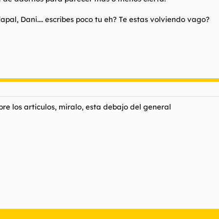
apal, Dani.... escribes poco tu eh? Te estas volviendo vago?
re los articulos, miralo, esta debajo del general