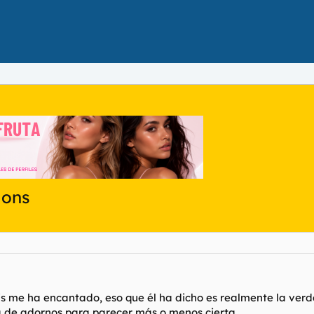
ions
bis me ha encantado, eso que él ha dicho es realmente la verd
ta de adornos para parecer más o menos cierta.