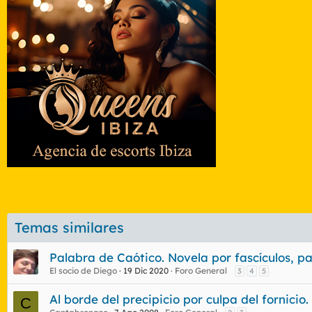
Temas similares
Palabra de Caótico. Novela por fascículos, p
El socio de Diego
19 Dic 2020
Foro General
3
4
5
Al borde del precipicio por culpa del fornicio.
C