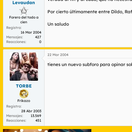
Levaudan
r
n
d
i
Por cierto últimamente entre Dildo, Raf
e
c
Forero del todo a
l
i
cien
t
o
Un saludo
Registro
e
16 Mar 2004
m
Mensajes
427
a
Reacciones
0
22 Mar 2004
tienes un nuevo subforo para opinar sob
TORBE
Frikazo
Registro
28 Abr 2003
Mensajes
13.569
Reacciones
451