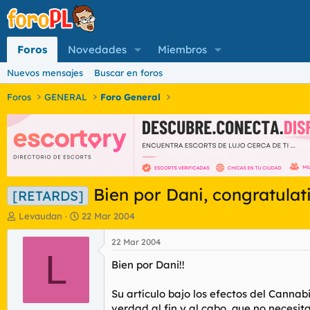
Foros
Novedades
Miembros
Nuevos mensajes
Buscar en foros
Foros
GENERAL
Foro General
Bien por Dani, congratulat
[RETARDS]
I
F
Levaudan
22 Mar 2004
n
e
i
c
22 Mar 2004
c
L
h
Bien por Dani!!
i
a
a
d
d
e
Su artículo bajo los efectos del Canna
o
i
verdad al fin y al cabo, que no necesi