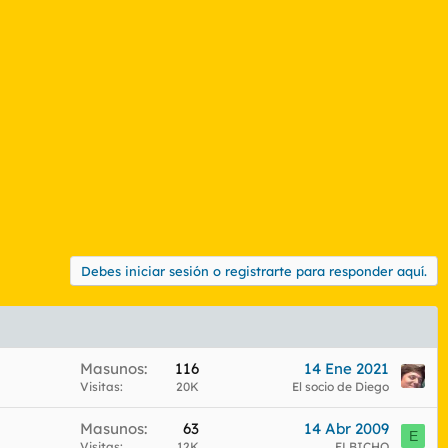
Debes iniciar sesión o registrarte para responder aquí.
Masunos
116
14 Ene 2021
Visitas
20K
El socio de Diego
Masunos
63
14 Abr 2009
E
Visitas
12K
ELBICHO