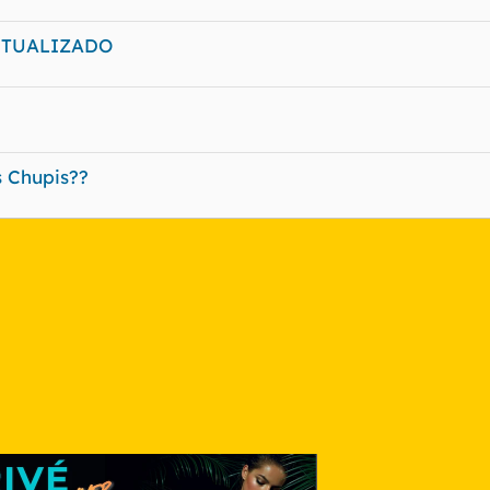
s ACTUALIZADO
 Chupis??
nlace