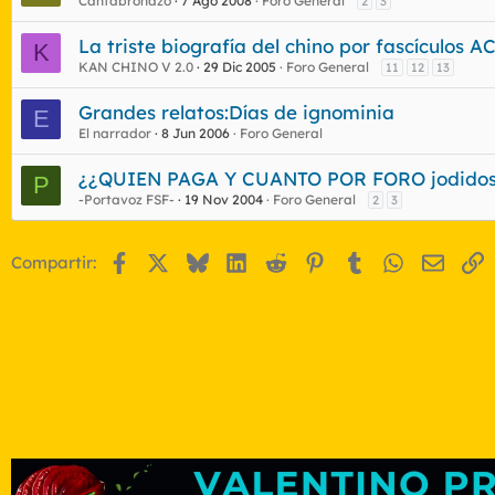
Cantabronazo
7 Ago 2008
Foro General
2
3
La triste biografía del chino por fascículo
K
KAN CHINO V 2.0
29 Dic 2005
Foro General
11
12
13
Grandes relatos:Días de ignominia
E
El narrador
8 Jun 2006
Foro General
¿¿QUIEN PAGA Y CUANTO POR FORO jodidos
P
-Portavoz FSF-
19 Nov 2004
Foro General
2
3
Facebook
X
Bluesky
LinkedIn
Reddit
Pinterest
Tumblr
WhatsApp
Email
E
Compartir: