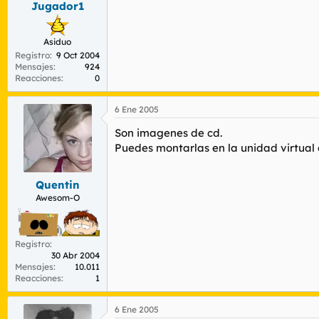
Jugador1
r
n
d
i
e
c
Asiduo
l
i
Registro
9 Oct 2004
t
o
Mensajes
924
e
Reacciones
0
m
a
6 Ene 2005
Son imagenes de cd.
Puedes montarlas en la unidad virtual 
Quentin
Awesom-O
Registro
30 Abr 2004
Mensajes
10.011
Reacciones
1
6 Ene 2005