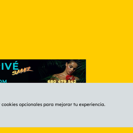
nlace
y cookies opcionales para mejorar tu experiencia.
Español (ES)
C
®
Community platform by XenForo
© 2010-2026 XenForo Ltd.