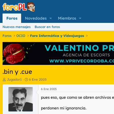
Foros
Novedades
Miembros
Nuevos mensajes
Buscar en foros
Foros
OCIO
Foro Informática y Videojuegos
.bin y .cue
I
F
Jugador1
6 Ene 2005
n
e
i
c
6 Ene 2005
c
h
pues eso, que como se abren archivos e
i
a
a
d
d
e
perdonen mi ignorancia.
o
i