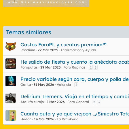
Temas similares
Gastos ForoPL y cuentas premium™
Rhodium
22 Mar 2025
Información y Ayuda
He salido de fiesta y cuento la anécdota aca
Foroputas
29 Mar 2025
Foro Rapiñas
2
3
Precio variable según cara, cuerpo y polla de
Garka
31 May 2026
Valencia
2
Delírium Tremens. Viaja en el tiempo y cambia
Ataulfo el rojo
2 Mar 2026
Foro General
2
3
Cuánta puta y yo qué viejooh ..¿Siniestro Tota
Hedon
14 Mar 2026
La Whiskería