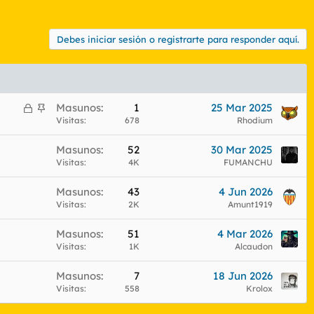
Debes iniciar sesión o registrarte para responder aquí.
C
A
Masunos
1
25 Mar 2025
e
n
Visitas
678
Rhodium
r
c
Masunos
52
30 Mar 2025
r
l
Visitas
4K
FUMANCHU
a
a
d
d
Masunos
43
4 Jun 2026
o
o
Visitas
2K
Amunt1919
Masunos
51
4 Mar 2026
Visitas
1K
Alcaudon
Masunos
7
18 Jun 2026
Visitas
558
Krolox