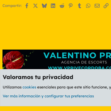
Facebook
X
Bluesky
LinkedIn
Reddit
Pinterest
Tumblr
WhatsApp
Email
E
Compartir:
Valoramos tu privacidad
Foros
OCIO
Foro Informática y Videojuegos
Utilizamos
cookies
esenciales para que este sitio funcione, 
Cookies
PL OLDSTYLE AMARILLO
Cambiar fuente
Ver más información y configurar tus preferencias