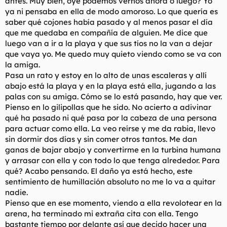
antes. Muy bien, oye podemos vernos ahora o luego? Yo
ya ni pensaba en ella de modo amoroso. Lo que quería es
saber qué cojones había pasado y al menos pasar el día
que me quedaba en compañía de alguien. Me dice que
luego van a ir a la playa y que sus tíos no la van a dejar
que vaya yo. Me quedo muy quieto viendo como se va con
la amiga.
Pasa un rato y estoy en lo alto de unas escaleras y allí
abajo está la playa y en la playa está ella, jugando a las
palas con su amiga. Cómo se lo está pasando, hay que ver.
Pienso en lo gilipollas que he sido. No acierto a adivinar
qué ha pasado ni qué pasa por la cabeza de una persona
para actuar como ella. La veo reírse y me da rabia, llevo
sin dormir dos días y sin comer otros tantos. Me dan
ganas de bajar abajo y convertirme en la turbina humana
y arrasar con ella y con todo lo que tenga alrededor. Para
qué? Acabo pensando. El daño ya está hecho, este
sentimiento de humillación absoluto no me lo va a quitar
nadie.
Pienso que en ese momento, viendo a ella revolotear en la
arena, ha terminado mi extraña cita con ella. Tengo
bastante tiempo por delante así que decido hacer una