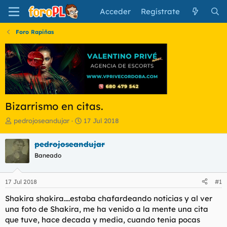
Acceder
Regístrate
Foro Rapiñas
Bizarrismo en citas.
I
F
pedrojoseandujar
17 Jul 2018
n
e
i
c
pedrojoseandujar
c
h
Baneado
i
a
a
d
d
e
17 Jul 2018
#1
o
i
r
n
Shakira shakira....estaba chafardeando noticias y al ver
d
i
una foto de Shakira, me ha venido a la mente una cita
e
c
que tuve, hace decada y media, cuando tenia pocas
l
i