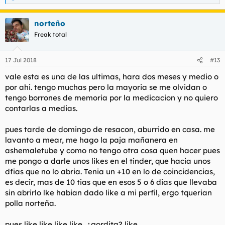
e
a
norteño
c
c
Freak total
i
o
n
17 Jul 2018
#13
e
s
vale esta es una de las ultimas, hara dos meses y medio o
:
por ahi. tengo muchas pero la mayoria se me olvidan o
tengo borrones de memoria por la medicacion y no quiero
contarlas a medias.
pues tarde de domingo de resacon, aburrido en casa. me
lavanto a mear, me hago la paja mañanera en
ashemaletube y como no tengo otra cosa quen hacer pues
me pongo a darle unos likes en el tinder, que hacia unos
dfias que no lo abria. Tenia un +10 en lo de coincidencias,
es decir, mas de 10 tias que en esos 5 o 6 dias que llevaba
sin abrirlo lke habian dado like a mi perfil, ergo tquerian
polla norteña.
pues like like like like...¿gordita? like...