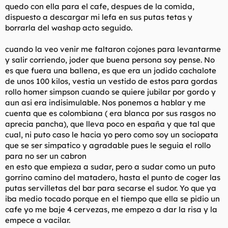
quedo con ella para el cafe, despues de la comida,
dispuesto a descargar mi lefa en sus putas tetas y
borrarla del washap acto seguido.
cuando la veo venir me faltaron cojones para levantarme
y salir corriendo, joder que buena persona soy pense. No
es que fuera una ballena, es que era un jodido cachalote
de unos 100 kilos, vestia un vestido de estos para gordas
rollo homer simpson cuando se quiere jubilar por gordo y
aun asi era indisimulable. Nos ponemos a hablar y me
cuenta que es colombiana ( era blanca por sus rasgos no
aprecia pancha), que lleva poco en españa y que tal que
cual, ni puto caso le hacia yo pero como soy un sociopata
que se ser simpatico y agradable pues le seguia el rollo
para no ser un cabron
en esto que empieza a sudar, pero a sudar como un puto
gorrino camino del matadero, hasta el punto de coger las
putas servilletas del bar para secarse el sudor. Yo que ya
iba medio tocado porque en el tiempo que ella se pidio un
cafe yo me baje 4 cervezas, me empezo a dar la risa y la
empece a vacilar.