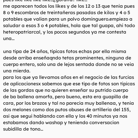
me aparecen todos los likes y de los 12 o 13 que tenia pues
8 o 9 escombros de treintañeras pasadas de kilos y 4 o 5
potables que valian para un polvo dominguero.empiezo a
saludar a esas 3 o 4 potables, hola que tal guapa, ahi todo
heteropatriarcal, y los pocos segundos ya me contesta
una...
una tipa de 24 años, tipicas fotos echas por ella misma
desde arriba enseñaqndo tetas prominentes, ninguna de
cuerpo entero, solo una de lejos sentada donde no se veia
una mierda.
para los que ya llevamos años en el negocio de las furcias
de aplicacionesx sabemos que ese tipo de fotos son tipicas
de las gordas que no quieren enseñar su putrido cuerpo
de ba ballena amorfa, pero bueno, esta era guapilla de
cara, por los brazos y tal no parecia muy ballenaa, y tenia
dos melones como dos putos obuses de artilleria del 155,
asi que segui hablando con ella y los 40 minutos ya nos
estabamos dando washap y teniendo conversacion
subidilla de tono...