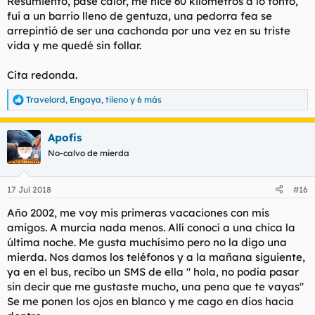
Resumiento, pasé calor, me hice 60 kilómetros a lo tonto,
fui a un barrio lleno de gentuza, una pedorra fea se
arrepintió de ser una cachonda por una vez en su triste
vida y me quedé sin follar.
Cita redonda.
Travelord
,
Engaya
,
tileno
y 6 más
R
e
a
Apofis
c
c
No-calvo de mierda
i
o
n
17 Jul 2018
#16
e
s
Año 2002, me voy mis primeras vacaciones con mis
:
amigos. A murcia nada menos. Allí conocí a una chica la
última noche. Me gusta muchísimo pero no la digo una
mierda. Nos damos los teléfonos y a la mañana siguiente,
ya en el bus, recibo un SMS de ella " hola, no podía pasar
sin decir que me gustaste mucho, una pena que te vayas"
Se me ponen los ojos en blanco y me cago en dios hacia