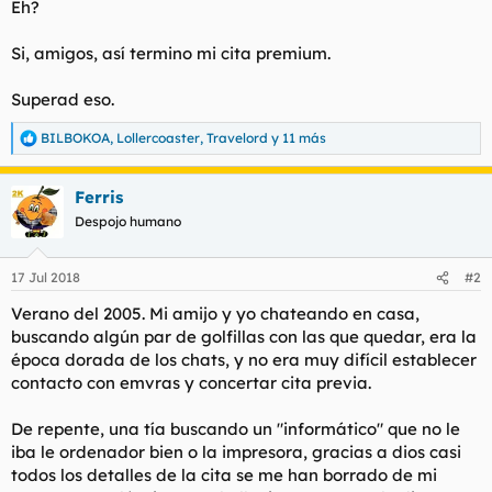
Eh?
Si, amigos, así termino mi cita premium.
Superad eso.
BILBOKOA
,
Lollercoaster
,
Travelord
y 11 más
R
e
a
Ferris
c
c
Despojo humano
i
o
n
17 Jul 2018
#2
e
s
Verano del 2005. Mi amijo y yo chateando en casa,
:
buscando algún par de golfillas con las que quedar, era la
época dorada de los chats, y no era muy difícil establecer
contacto con emvras y concertar cita previa.
De repente, una tía buscando un "informático" que no le
iba le ordenador bien o la impresora, gracias a dios casi
todos los detalles de la cita se me han borrado de mi