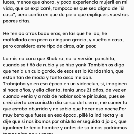
luces, menos que ahora, y poca experiencia mujeril en mi
t
o
e
vida, que os explicaré, tampoco es que sea digna de "El
m
caso", pero confio en que de pie a que expliqueis vuestras
a
peores citas.
He tenido otras baduleras, en las que he ido, he
malfollado con poca o ninguna gracia, y vuelto a casa,
pero considero este tipo de ciras, aún peor.
La misma cara que Shakira, no la versión panchita,
cuando se tiñó de rubia y se hizo yanki.También os digo
que tenia un culo gordo, de esos estilo Kardashian, que
están tan de moda y tanto asco me dan.
Trabajaba yo en esa época en un videoclun, si, imaginen
si hace años, y ella clienta, tenia unos 21 años, de vez en
cuando venia y a raíz de hablar sobre piniculas, pues se
creó cierta cercania.Un dia cerca del cierre, me comenta
que estaba aburrida y no sabia que hacer esa noche.Por
muy beta que fuese en esa época, pillé la indirecta y le
dije que si nos ibamos por ahí.Ella enseguida dijo ok, que
igualmente tenia hambre y antes de salir nos podriamos
tomar algo en su casa: