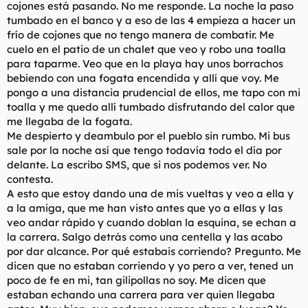
cojones está pasando. No me responde. La noche la paso
tumbado en el banco y a eso de las 4 empieza a hacer un
frío de cojones que no tengo manera de combatir. Me
cuelo en el patio de un chalet que veo y robo una toalla
para taparme. Veo que en la playa hay unos borrachos
bebiendo con una fogata encendida y allí que voy. Me
pongo a una distancia prudencial de ellos, me tapo con mi
toalla y me quedo allí tumbado disfrutando del calor que
me llegaba de la fogata.
Me despierto y deambulo por el pueblo sin rumbo. Mi bus
sale por la noche así que tengo todavía todo el día por
delante. La escribo SMS, que si nos podemos ver. No
contesta.
A esto que estoy dando una de mis vueltas y veo a ella y
a la amiga, que me han visto antes que yo a ellas y las
veo andar rápido y cuando doblan la esquina, se echan a
la carrera. Salgo detrás como una centella y las acabo
por dar alcance. Por qué estabais corriendo? Pregunto. Me
dicen que no estaban corriendo y yo pero a ver, tened un
poco de fe en mi, tan gilipollas no soy. Me dicen que
estaban echando una carrera para ver quien llegaba