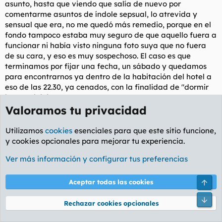
asunto, hasta que viendo que salía de nuevo por
comentarme asuntos de índole sepsual, lo atrevida y
sensual que era, no me quedó más remedio, porque en el
fondo tampoco estaba muy seguro de que aquello fuera a
funcionar ni había visto ninguna foto suya que no fuera
de su cara, y eso es muy sospechoso. El caso es que
terminamos por fijar una fecha, un sábado y quedamos
para encontrarnos ya dentro de la habitación del hotel a
eso de las 22.30, ya cenados, con la finalidad de "dormir
juntos", jejeje...
Valoramos tu privacidad
Soy muy puntual, así que llegué primero, hablé con el
recepcionista de que estaba con Menganita de tal, que
Utilizamos
cookies
esenciales para que este sitio funcione,
tenía la habitación XXX reservada y que si podía subir a
y cookies opcionales para mejorar tu experiencia.
esperarla. No hubo problema, me dio la tarjetita famosa
Ver más información y configurar tus preferencias
que usan los hoteles guays de alcurnia, subo, voy al baño,
la espero y me fumo un cigarro. A los 15 ó 20 minutos de
espera e intranquilidad, por eso de ser impuntual, como
Arri
Aceptar todas las cookies
cualquier mujer que se precie, tocan suavamente a la
Pie
puerta y el corazón me da un vuelco. Abro, sonrío, pero
Rechazar cookies opcionales
parece que ella percibió que mi sonrisa se convertía en