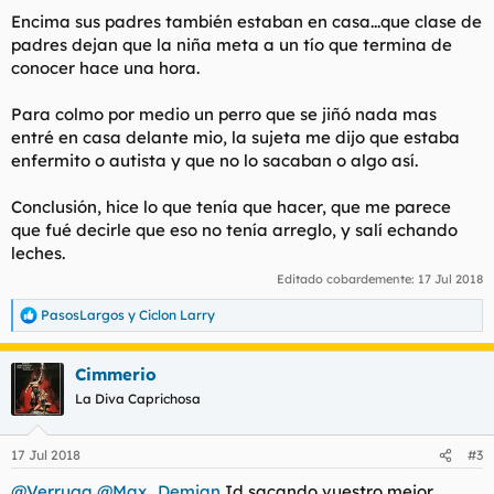
Encima sus padres también estaban en casa...que clase de
padres dejan que la niña meta a un tío que termina de
conocer hace una hora.
Para colmo por medio un perro que se jiñó nada mas
entré en casa delante mio, la sujeta me dijo que estaba
enfermito o autista y que no lo sacaban o algo así.
Conclusión, hice lo que tenía que hacer, que me parece
que fué decirle que eso no tenía arreglo, y salí echando
leches.
Editado cobardemente:
17 Jul 2018
PasosLargos
y
Ciclon Larry
R
e
a
Cimmerio
c
c
La Diva Caprichosa
i
o
n
17 Jul 2018
#3
e
s
@Verruga
@Max_Demian
Id sacando vuestro mejor