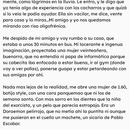
mente, como lágrimas en la lluvia. Le entro, y le digo que
yo tenía algo de experiencia con los cacharros y que quizá
si lo veía le podía ayudar. Ella sin vacilar, me dice, vente
para casa y lo miras...Mi amigo y yo nos quedamos
mirando con risa oligofrénica.
Me despido de mi amigo y voy rumbo a su casa, que
estaba a unos 30 minutos en bus. Mi lacerante e ingenua
imaginación, proyectaba una mujer veinteañera,
buenorra, que no entendía ni papa de informática porque
su cabecita iba enfocada a estar buena, ir al gym (donde
voy a ver pollas), ponerse guapa y estar petardeando con
sus amigas por ahí.
Nada mas lejos de la realidad, me abre una mujer de 1.60,
botijo style, con una cara panquemao que ni los de
semana santa. Con mas sarro en los dientes que la niña
del exorcista, y un pelo que parecía estropajo. Era un
Doraemon pelirrojo, que no metía ahi la puntita ni aunque
me pusieran en el cuello un machete, un sicario de Pablo
Escobar.