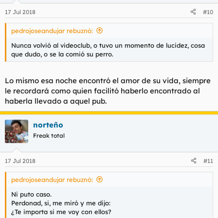
n
17 Jul 2018
#10
e
s
pedrojoseandujar rebuznó:
:
Nunca volvió al videoclub, o tuvo un momento de lucidez, cosa
que dudo, o se la comió su perro.
Lo mismo esa noche encontró el amor de su vida, siempre
le recordará como quien facilitó haberlo encontrado al
haberla llevado a aquel pub.
norteño
Freak total
17 Jul 2018
#11
pedrojoseandujar rebuznó:
Ni puto caso.
Perdonad, si, me miró y me dijo:
¿Te importa si me voy con ellos?