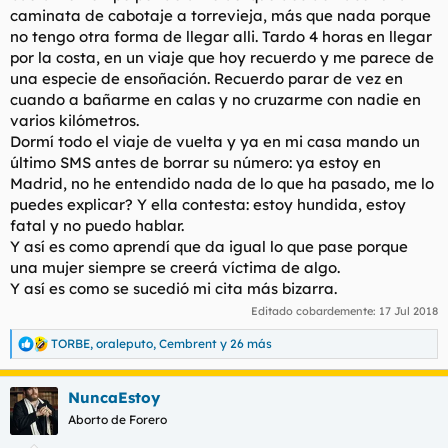
caminata de cabotaje a torrevieja, más que nada porque
no tengo otra forma de llegar alli. Tardo 4 horas en llegar
por la costa, en un viaje que hoy recuerdo y me parece de
una especie de ensoñación. Recuerdo parar de vez en
cuando a bañarme en calas y no cruzarme con nadie en
varios kilómetros.
Dormí todo el viaje de vuelta y ya en mi casa mando un
último SMS antes de borrar su número: ya estoy en
Madrid, no he entendido nada de lo que ha pasado, me lo
puedes explicar? Y ella contesta: estoy hundida, estoy
fatal y no puedo hablar.
Y así es como aprendí que da igual lo que pase porque
una mujer siempre se creerá víctima de algo.
Y así es como se sucedió mi cita más bizarra.
Editado cobardemente:
17 Jul 2018
TORBE
,
oraleputo
,
Cembrent
y 26 más
R
e
a
NuncaEstoy
c
c
Aborto de Forero
i
o