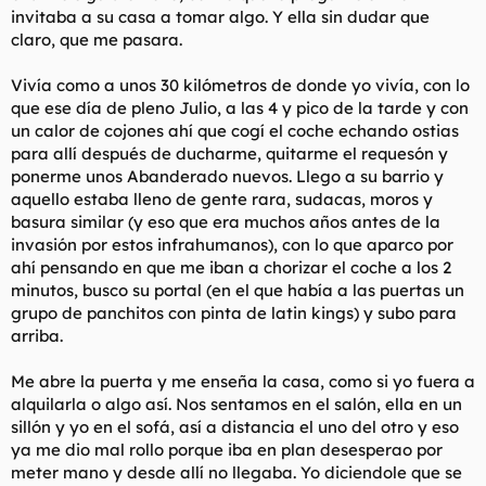
invitaba a su casa a tomar algo. Y ella sin dudar que
claro, que me pasara.
Vivía como a unos 30 kilómetros de donde yo vivía, con lo
que ese día de pleno Julio, a las 4 y pico de la tarde y con
un calor de cojones ahí que cogí el coche echando ostias
para allí después de ducharme, quitarme el requesón y
ponerme unos Abanderado nuevos. Llego a su barrio y
aquello estaba lleno de gente rara, sudacas, moros y
basura similar (y eso que era muchos años antes de la
invasión por estos infrahumanos), con lo que aparco por
ahí pensando en que me iban a chorizar el coche a los 2
minutos, busco su portal (en el que había a las puertas un
grupo de panchitos con pinta de latin kings) y subo para
arriba.
Me abre la puerta y me enseña la casa, como si yo fuera a
alquilarla o algo así. Nos sentamos en el salón, ella en un
sillón y yo en el sofá, así a distancia el uno del otro y eso
ya me dio mal rollo porque iba en plan desesperao por
meter mano y desde allí no llegaba. Yo diciendole que se