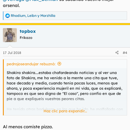
:
arsenal.
Rhodium
,
Leibn
y
Morzhilla
R
e
a
topbox
c
c
Frikazo
i
o
n
17 Jul 2018
#4
e
s
pedrojoseandujar rebuznó:
:
Shakira shakira....estaba chafardeando noticias y al ver una
foto de Shakira, me ha venido a la mente una cita que tuve,
hace decada y media, cuando tenia pocas luces, menos que
ahora, y poca experiencia mujeril en mi vida, que os explicaré,
tampoco es que sea digna de "El caso", pero confio en que de
pie a que expliqueis vuestras peores citas.
He tenido otras baduleras, en las que he ido, he malfollado con
Haz clic para expandir...
poca o ninguna gracia, y vuelto a casa, pero considero este
tipo de ciras, aún peor.
Al menos comiste pizza.
La misma cara que Shakira, no la versión panchita, cuando se