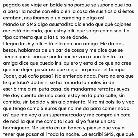
pegado ese viaje en balde sino porque se supone que iba
a pasar la noche con ella o en la casa de sus tíos o si éstos
estaban, nos íbamos a un camping o algo así.
Mando un SMS algo asustadizo diciendo que qué cojones
me está diciendo, que estoy allí, que salga como sea. La
tipa contesta que a las 6 no se donde.
Llegan las 6 y allí está ella con una amiga. Me da dos
besos, hablamos de un par de cosas y me dice que se
tienen que ir porque por la noche van a una fiesta. La
amiga dice que puedo ir si quiero y esta dice que no cree
que me dejen pasar así que mejor no perder el tiempo.
Joder, qué coño pasa? No entiendo nada. Pero no era que
le gustaba? Joder si se ha tomado la molestia de
escribirme a mi puta casa, de mandarme retratos suyos.
Me doy cuenta de una cosa; estoy en la puta calle, sin
comida, sin bebida y sin alojamiento. Miro mi bolsillo y veo
que tengo como 5 euros que no me da para comer nada
así que me voy a un supermercado y me compro un bote
de nocilla que me como tal cual si yo fuese un oso
hormiguero. Me siento en un banco y pienso que voy a
tener que pasar allí toda la noche. La escribí SMS, que qué