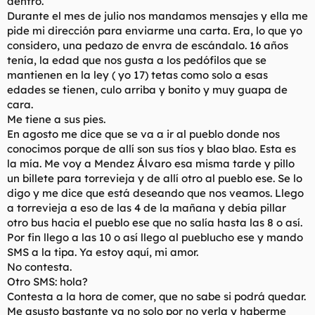
dentro.
Durante el mes de julio nos mandamos mensajes y ella me
pide mi dirección para enviarme una carta. Era, lo que yo
considero, una pedazo de envra de escándalo. 16 años
tenía, la edad que nos gusta a los pedófilos que se
mantienen en la ley ( yo 17) tetas como solo a esas
edades se tienen, culo arriba y bonito y muy guapa de
cara.
Me tiene a sus pies.
En agosto me dice que se va a ir al pueblo donde nos
conocimos porque de allí son sus tíos y blao blao. Esta es
la mía. Me voy a Mendez Álvaro esa misma tarde y pillo
un billete para torrevieja y de allí otro al pueblo ese. Se lo
digo y me dice que está deseando que nos veamos. Llego
a torrevieja a eso de las 4 de la mañana y debía pillar
otro bus hacia el pueblo ese que no salía hasta las 8 o así.
Por fin llego a las 10 o así llego al pueblucho ese y mando
SMS a la tipa. Ya estoy aquí, mi amor.
No contesta.
Otro SMS: hola?
Contesta a la hora de comer, que no sabe si podrá quedar.
Me asusto bastante ya no solo por no verla y haberme