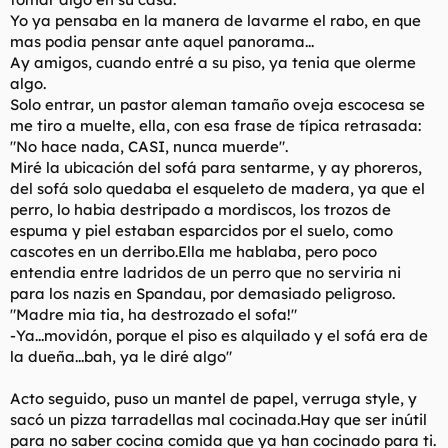
Yo ya pensaba en la manera de lavarme el rabo, en que
mas podia pensar ante aquel panorama...
Ay amigos, cuando entré a su piso, ya tenia que olerme
algo.
Solo entrar, un pastor aleman tamaño oveja escocesa se
me tiro a muelte, ella, con esa frase de típica retrasada:
"No hace nada, CASI, nunca muerde".
Miré la ubicación del sofá para sentarme, y ay phoreros,
del sofá solo quedaba el esqueleto de madera, ya que el
perro, lo habia destripado a mordiscos, los trozos de
espuma y piel estaban esparcidos por el suelo, como
cascotes en un derribo.Ella me hablaba, pero poco
entendia entre ladridos de un perro que no serviria ni
para los nazis en Spandau, por demasiado peligroso.
"Madre mia tia, ha destrozado el sofa!"
-Ya...movidón, porque el piso es alquilado y el sofá era de
la dueña...bah, ya le diré algo"
Acto seguido, puso un mantel de papel, verruga style, y
sacó un pizza tarradellas mal cocinada.Hay que ser inútil
para no saber cocina comida que ya han cocinado para ti.