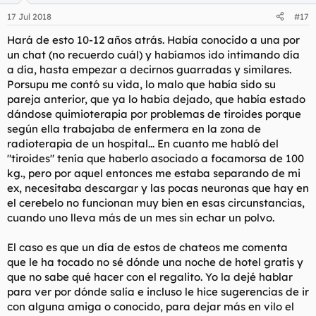
n
17 Jul 2018
#17
e
s
Hará de esto 10-12 años atrás. Había conocido a una por
:
un chat (no recuerdo cuál) y habíamos ido intimando día
a día, hasta empezar a decirnos guarradas y similares.
Porsupu me contó su vida, lo malo que había sido su
pareja anterior, que ya lo había dejado, que había estado
dándose quimioterapia por problemas de tiroides porque
según ella trabajaba de enfermera en la zona de
radioterapia de un hospital... En cuanto me habló del
"tiroides" tenía que haberlo asociado a focamorsa de 100
kg., pero por aquel entonces me estaba separando de mi
ex, necesitaba descargar y las pocas neuronas que hay en
el cerebelo no funcionan muy bien en esas circunstancias,
cuando uno lleva más de un mes sin echar un polvo.
El caso es que un día de estos de chateos me comenta
que le ha tocado no sé dónde una noche de hotel gratis y
que no sabe qué hacer con el regalito. Yo la dejé hablar
para ver por dónde salía e incluso le hice sugerencias de ir
con alguna amiga o conocido, para dejar más en vilo el