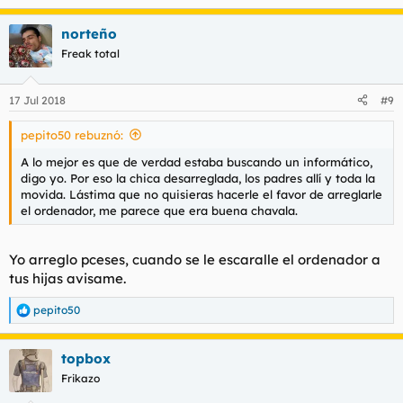
Encima sus padres también estaban en casa...que clase de
Eh?
norteño
padres dejan que la niña meta a un tío que termina de conocer
Freak total
hace una hora.
Si, amigos, así termino mi cita premium.
Para colmo por medio un perro que se jiñó nada mas entré en
Superad eso.
17 Jul 2018
#9
casa delante mio, la sujeta me dijo que estaba enfermito o
autista y que no lo sacaban o algo así.
pepito50 rebuznó:
Conclusión, hice lo que tenía que hacer, que me parece que
A lo mejor es que de verdad estaba buscando un informático,
fué decirle que eso no tenía arreglo, y salí echando leches.
digo yo. Por eso la chica desarreglada, los padres allí y toda la
movida. Lástima que no quisieras hacerle el favor de arreglarle
el ordenador, me parece que era buena chavala.
Yo arreglo pceses, cuando se le escaralle el ordenador a
tus hijas avisame.
pepito50
R
e
a
topbox
c
c
Frikazo
i
o