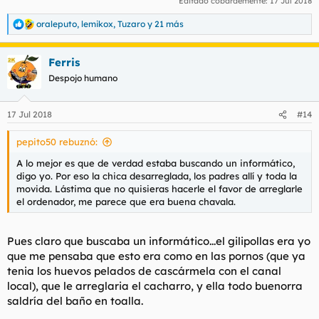
Editado cobardemente:
17 Jul 2018
oraleputo
,
lemikox
,
Tuzaro
y 21 más
R
e
a
Ferris
c
c
Despojo humano
i
o
n
17 Jul 2018
#14
e
s
pepito50 rebuznó:
:
A lo mejor es que de verdad estaba buscando un informático,
digo yo. Por eso la chica desarreglada, los padres allí y toda la
movida. Lástima que no quisieras hacerle el favor de arreglarle
el ordenador, me parece que era buena chavala.
Pues claro que buscaba un informático...el gilipollas era yo
que me pensaba que esto era como en las pornos (que ya
tenia los huevos pelados de cascármela con el canal
local), que le arreglaria el cacharro, y ella todo buenorra
saldría del baño en toalla.