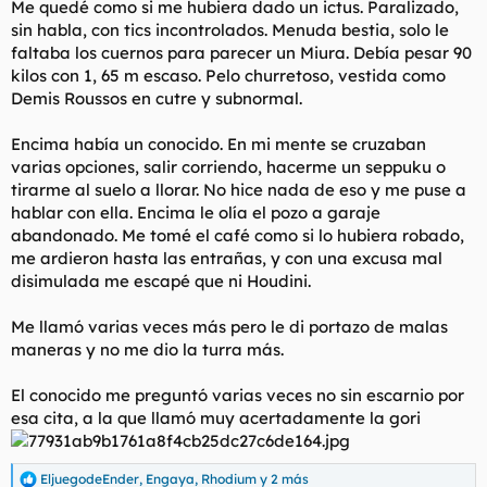
Me quedé como si me hubiera dado un ictus. Paralizado,
sin habla, con tics incontrolados. Menuda bestia, solo le
faltaba los cuernos para parecer un Miura. Debía pesar 90
kilos con 1, 65 m escaso. Pelo churretoso, vestida como
Demis Roussos en cutre y subnormal.
Encima había un conocido. En mi mente se cruzaban
varias opciones, salir corriendo, hacerme un seppuku o
tirarme al suelo a llorar. No hice nada de eso y me puse a
hablar con ella. Encima le olía el pozo a garaje
abandonado. Me tomé el café como si lo hubiera robado,
me ardieron hasta las entrañas, y con una excusa mal
disimulada me escapé que ni Houdini.
Me llamó varias veces más pero le di portazo de malas
maneras y no me dio la turra más.
El conocido me preguntó varias veces no sin escarnio por
esa cita, a la que llamó muy acertadamente la gori
EljuegodeEnder
,
Engaya
,
Rhodium
y 2 más
R