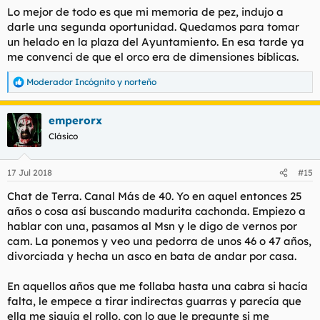
Lo mejor de todo es que mi memoria de pez, indujo a
darle una segunda oportunidad. Quedamos para tomar
un helado en la plaza del Ayuntamiento. En esa tarde ya
me convencí de que el orco era de dimensiones bíblicas.
Moderador Incógnito
y
norteño
R
e
a
emperorx
c
c
Clásico
i
o
n
17 Jul 2018
#15
e
s
Chat de Terra. Canal Más de 40. Yo en aquel entonces 25
:
años o cosa así buscando madurita cachonda. Empiezo a
hablar con una, pasamos al Msn y le digo de vernos por
cam. La ponemos y veo una pedorra de unos 46 o 47 años,
divorciada y hecha un asco en bata de andar por casa.
En aquellos años que me follaba hasta una cabra si hacía
falta, le empece a tirar indirectas guarras y parecía que
ella me siguía el rollo, con lo que le pregunte si me