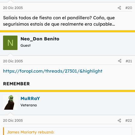
20 Dic 2005
#20
Saliais todos de fiesta con el pandillero? Coño, que
segurísimos estais de que realmente era culpable...
Neo_Don Benito
N
Guest
20 Dic 2005
#21
https://foropl.com/threads/27301/&highlight
REMEMBER
MuRRaY
Veterano
20 Dic 2005
#22
James Moriarty rebuznó: