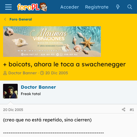
Acceder
Regístrate
Foro General
+ boicots, ahora le toca a swachenegger
I
F
Doctor Banner
20 Dic 2005
n
e
i
c
Doctor Banner
c
h
Freak total
i
a
a
d
d
e
20 Dic 2005
#1
o
i
r
n
(creo que no está repetido, sino cierren)
d
i
e
c
-------------------------------------------------------
l
i