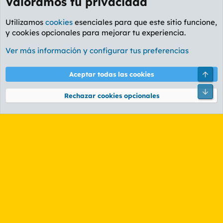
Valoramos tu privacidad
Utilizamos
cookies
esenciales para que este sitio funcione,
y cookies opcionales para mejorar tu experiencia.
Foro General
Ver más información y configurar tus preferencias
Cookies
PL OLDSTYLE AMARILLO
Cambiar fuente
Español (ES)
Arri
Aceptar todas las cookies
Contáctanos
Términos y reglas
Política de privacidad
Ayuda
R
Pie
S
Rechazar cookies opcionales
S
®
Community platform by XenForo
© 2010-2026 XenForo Ltd.