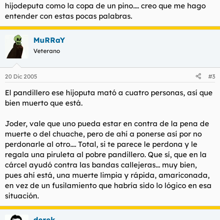
ningunha película deste señor aquí, porque non é digno de
hijodeputa como la copa de un pino.... creo que me hago
estar nestas estanterías», justifica el propietario del
entender con estas pocas palabras.
establecimiento. Y ello a pesar de que la filmografía del actor
austríaco tenía «moita saída» entre su clientela. Las pérdidas
económicas, en este caso, son lo de menos.
MuRRaY
Veterano
Besada ha destruido todas las películas de Schwarzenegger de
las que disponía en el local y ha montado a partir de ellas
«unha especie de árbore de Nadal macabra». Un mural con el
20 Dic 2005
#3
que quiere recordar a sus clientes la atrocidad que, a su
entender, ha cometido el intérprete de Terminator .
El pandillero ese hijoputa mató a cuatro personas, así que
bien muerto que está.
Su campaña no quedará ahí. El empresario grovense, que en su
día fue presidente de la Federación Española de Videoclubes,
Joder, vale que uno pueda estar en contra de la pena de
se propone divulgar su iniciativa a través de las revistas del
muerte o del chuache, pero de ahí a ponerse así por no
sector para intentar que otros locales se sumen.
perdonarle al otro.... Total, si te parece le perdona y le
Fernando Besada deja claro que no tiene nada en contra de
regala una piruleta al pobre pandillero. Que sí, que en la
Schwarzenegger como actor: «Eu non poño en dúbida a súa
cárcel ayudó contra las bandas callejeras... muy bien,
categoría comercial». Pero eso no tiene la menor importancia
pues ahí está, una muerte limpia y rápida, amariconada,
en este momento: «Se tivese duascentas películas del,
en vez de un fusilamiento que habría sido lo lógico en esa
destruiría as duascentas».
situación.
Sin embargo, aunque quizás sí sea la más original, la respuesta
de Besada a la ejecución de Tookie no es la primera. Desde
derek