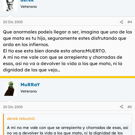
que el martes se ejecutó al preso mediante una inyección letal,
Veterano
las protestas contra el gobernador de California se han hecho
oír desde todos los lugares del mundo.
20 Dic 2005
#4
En especial desde Austria, tierra natal de Schwarzenegger,
donde incluso ciertos sectores han reclamado que se le retire
Que anormales podeis llegar a ser, imagina que uno de los
la nacionalidad. Su ciudad natal, Graz, dio su nombre, en el año
que mata es tu hijo, seguramente estes disfrutando que
1997, al estadio de fútbol en el que juega el equipo local de
arda en los infiernos.
primera división. Esa denominación puede retirarse si prospera
una propuesta que se debatirá en el mes de enero y cuya
El tio ese esta bien donde esta ahora:MUERTO.
presentación fue respaldada por la mayoría de los
A mi no me vale con que se arrepienta y chorradas de
representantes municipales.
esas, asi no va a devolver la vida a los que mato, ni la
dignidad de los que vejo...
La primera ejecución
Ya en febrero del año 2004, cuando Schwarzenegger firmó otra
MuRRaY
ejecución, las autoridades locales de Graz tomaron en
Veterano
consideración una medida similar. En ese momento se acordó
que, si su compatriota ratificaba otra pena de muerte, se
«desatornillaría el letrero» del campo de forma inmediata. Esa
20 Dic 2005
#5
ocasión ha llegado y habrá que ver si los munícipes cumplen la
promesa que formularon entonces. También desde El Vaticano
derek rebuznó:
se ha condenado la ejecución del pandillero californiano. El
cardenal Renato Martin, principal funcionario del papa
A mi no me vale con que se arrepienta y chorradas de esas, asi
Benedicto XVI para asuntos de justicia, condenó la pena
no va a devolver la vida a los que mato, ni la dignidad de los