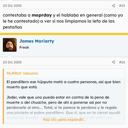
20 Dic 2005
#15
contestaba a
moprday
y el hablaba en general (como yo
le he contestado) a ver si nos limpiamos la lefa de las
pestañas
James Moriarty
Freak
20 Dic 2005
#16
MuRRaY rebuznó:
El pandillero ese hijoputa mató a cuatro personas, así que bien
muerto que está.
Joder, vale que uno pueda estar en contra de la pena de
muerte o del chuache, pero de ahí a ponerse así por no
perdonarle al otro.... Total, si te parece le perdona y le regala
una piruleta al pobre pandillero. Que sí, que en la cárcel ayudó
contra las bandas callejeras... muy bien, pues ahí está, una
Haz clic para expandir...
muerte limpia y rápida, amariconada, en vez de un
fusilamiento que habría sido lo lógico en esa situación.