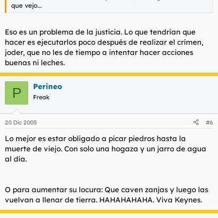
capital considerándola como «una negación de la dignidad
que vejo...
humana».
Stanley Williams, de 51 años y raza negra, ayudó en su día a
Eso es un problema de la justicia. Lo que tendrían que
fundar una de las pandillas más violentas de Los Ángeles en los
hacer es ejecutarlos poco después de realizar el crímen,
setenta. Fue condenado a muerte por el asesinato de cuatro
joder, que no les de tiempo a intentar hacer acciones
personas. Mientras esperaba su sentencia en prisión, Williams
buenas ni leches.
se transformó en uno de los mayores luchadores contra la
violencia de las pandillas callejeras. Ni su lucha ni la petición
de millones de personas pudieron salvarle de la inyección letal
Perineo
P
que le mató el martes, 13 de diciembre.
Freak
20 Dic 2005
#6
Lo mejor es estar obligado a picar piedros hasta la
muerte de viejo. Con solo una hogaza y un jarro de agua
al día.
O para aumentar su locura: Que caven zanjas y luego las
vuelvan a llenar de tierra. HAHAHAHAHA. Viva Keynes.