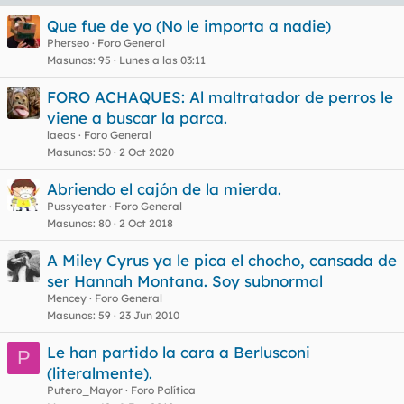
Que fue de yo (No le importa a nadie)
Pherseo
Foro General
Masunos
95
Lunes a las 03:11
FORO ACHAQUES: Al maltratador de perros le
viene a buscar la parca.
laeas
Foro General
Masunos
50
2 Oct 2020
Abriendo el cajón de la mierda.
Pussyeater
Foro General
Masunos
80
2 Oct 2018
A Miley Cyrus ya le pica el chocho, cansada de
ser Hannah Montana. Soy subnormal
Mencey
Foro General
Masunos
59
23 Jun 2010
Le han partido la cara a Berlusconi
P
(literalmente).
Putero_Mayor
Foro Política