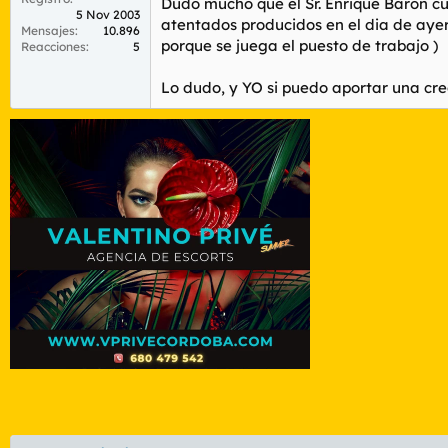
Dudo mucho que el Sr. Enrique Baron cu
5 Nov 2003
atentados producidos en el dia de ayer
Mensajes
10.896
porque se juega el puesto de trabajo )
Reacciones
5
Lo dudo, y YO si puedo aportar una cre