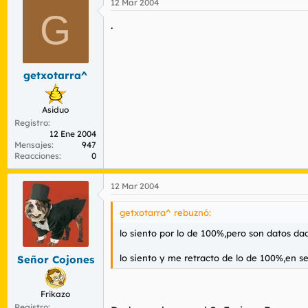
12 Mar 2004
G
.
getxotarra^
Asiduo
Registro
12 Ene 2004
Mensajes
947
Reacciones
0
12 Mar 2004
getxotarra^ rebuznó:
lo siento por lo de 100%,pero son datos dad
lo siento y me retracto de lo de 100%,en s
Señor Cojones
Frikazo
Registro