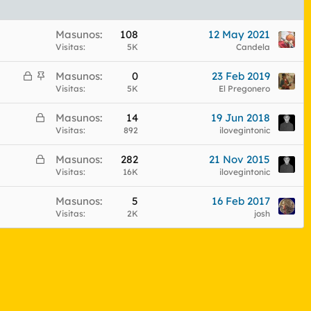
Masunos
108
12 May 2021
Visitas
5K
Candela
C
A
Masunos
0
23 Feb 2019
e
n
Visitas
5K
El Pregonero
r
c
C
Masunos
14
19 Jun 2018
r
l
e
Visitas
892
ilovegintonic
a
a
r
d
d
C
Masunos
282
21 Nov 2015
r
o
o
e
Visitas
16K
ilovegintonic
a
r
d
Masunos
5
16 Feb 2017
r
o
Visitas
2K
josh
a
d
o