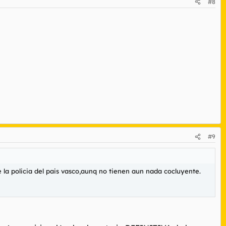
#8
#9
e la policia del pais vasco,aunq no tienen aun nada cocluyente.