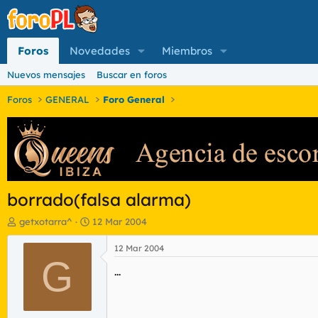
Foros
Novedades
Miembros
Nuevos mensajes
Buscar en foros
Foros
GENERAL
Foro General
borrado(falsa alarma)
I
F
getxotarra^
12 Mar 2004
n
e
i
c
12 Mar 2004
c
G
h
...
i
a
a
d
d
e
o
i