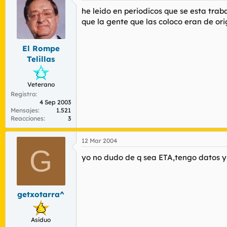
he leido en periodicos que se esta tra
que la gente que las coloco eran de or
El Rompe
Telillas
Veterano
Registro
4 Sep 2003
Mensajes
1.521
Reacciones
3
12 Mar 2004
G
yo no dudo de q sea ETA,tengo datos y 
getxotarra^
Asiduo