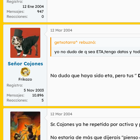
Registro
12 Ene 2004
Mensajes
947
Reacciones
0
12 Mar 2004
getxotarra^ rebuznó:
yo no dudo de q sea ETA,tengo datos y todo
Señor Cojones
No dudo que haya sido eta, pero tus "
Frikazo
Registro
5 Nov 2003
Mensajes
10.896
Reacciones
5
12 Mar 2004
Sr. Cojones ya he repetido por activa y
No estaría de más que dijerais "pienso 