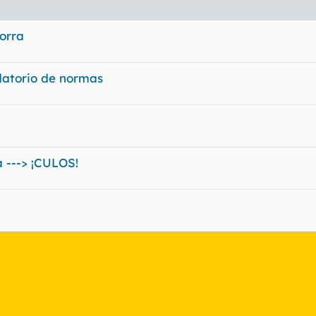
porra
datorio de normas
a ---> ¡CULOS!
nlace