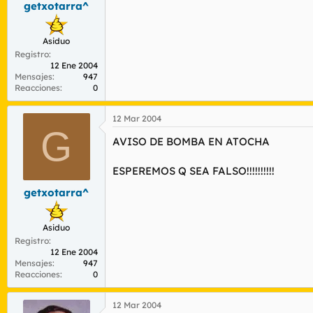
getxotarra^
r
n
d
i
e
c
Asiduo
l
i
Registro
t
o
12 Ene 2004
e
Mensajes
947
m
Reacciones
0
a
12 Mar 2004
G
AVISO DE BOMBA EN ATOCHA
ESPEREMOS Q SEA FALSO!!!!!!!!!!
getxotarra^
Asiduo
Registro
12 Ene 2004
Mensajes
947
Reacciones
0
12 Mar 2004