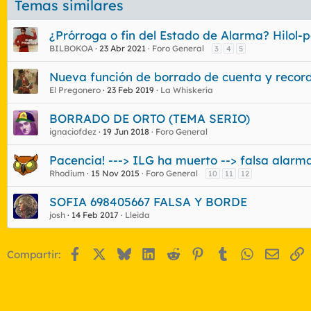
Temas similares
¿Prórroga o fin del Estado de Alarma? Hilol-
BILBOKOA
23 Abr 2021
Foro General
3
4
5
Nueva función de borrado de cuenta y recor
El Pregonero
23 Feb 2019
La Whiskería
BORRADO DE ORTO (TEMA SERIO)
ignaciofdez
19 Jun 2018
Foro General
Pacencia! ---> ILG ha muerto --> falsa alarm
Rhodium
15 Nov 2015
Foro General
10
11
12
SOFIA 698405667 FALSA Y BORDE
josh
14 Feb 2017
Lleida
Facebook
X
Bluesky
LinkedIn
Reddit
Pinterest
Tumblr
WhatsApp
Email
E
Compartir: