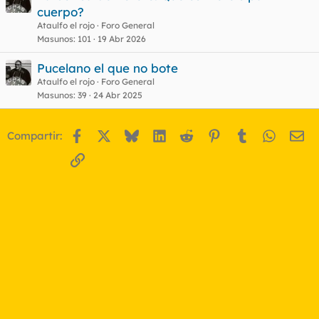
cuerpo?
Ataulfo el rojo
Foro General
Masunos
101
19 Abr 2026
Pucelano el que no bote
Ataulfo el rojo
Foro General
Masunos
39
24 Abr 2025
Facebook
X
Bluesky
LinkedIn
Reddit
Pinterest
Tumblr
WhatsA
Em
Compartir:
Enlace