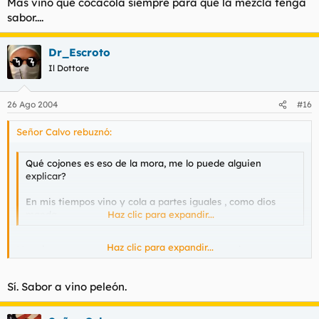
Mas vino que cocacola siempre para que la mezcla tenga
sabor....
Dr_Escroto
Il Dottore
26 Ago 2004
#16
Señor Calvo rebuznó:
Qué cojones es eso de la mora, me lo puede alguien
explicar?
En mis tiempos vino y cola a partes iguales , como dios
manda.
Haz clic para expandir...
Haz clic para expandir...
Mas vino que cocacola siempre para que la mezcla tenga
sabor....
Sí. Sabor a vino peleón.