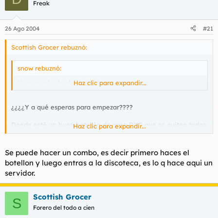
Freak
26 Ago 2004
#21
Scottish Grocer rebuznó:
snow rebuznó:
Yo nunca he hecho botellón.
Haz clic para expandir...
¿¿¿¿Y a qué esperas para empezar????
Donde esté un buen botellón de sano DYC que se quiten todas
Haz clic para expandir...
las discotecas del mundo.
Se puede hacer un combo, es decir primero haces el
botellon y luego entras a la discoteca, es lo q hace aqui un
servidor.
Scottish Grocer
S
Forero del todo a cien