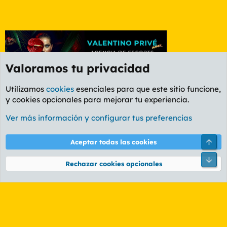
Valoramos tu privacidad
Utilizamos
cookies
esenciales para que este sitio funcione,
y cookies opcionales para mejorar tu experiencia.
Foro General
Ver más información y configurar tus preferencias
Cookies
PL OLDSTYLE AMARILLO
Cambiar fuente
Español (ES)
Arri
Aceptar todas las cookies
Contáctanos
Términos y reglas
Política de privacidad
Ayuda
R
Pie
S
Rechazar cookies opcionales
S
®
Community platform by XenForo
© 2010-2026 XenForo Ltd.