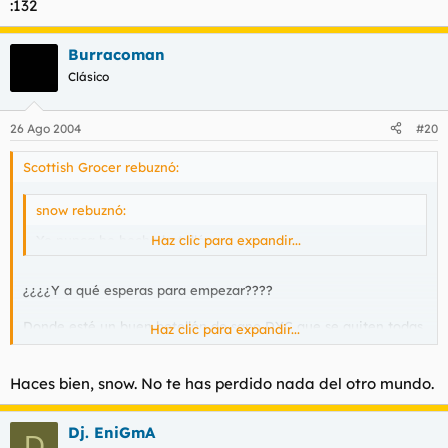
:132
Burracoman
Clásico
26 Ago 2004
#20
Scottish Grocer rebuznó:
snow rebuznó:
Yo nunca he hecho botellón.
Haz clic para expandir...
¿¿¿¿Y a qué esperas para empezar????
Donde esté un buen botellón de sano DYC que se quiten todas
Haz clic para expandir...
las discotecas del mundo.
Haces bien, snow. No te has perdido nada del otro mundo.
Dj. EniGmA
D