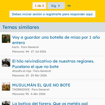
Último
1 de 2
Sig.
Debes iniciar sesión o registrarte para responder aquí.
Temas similares
Voy a guardar una botella de miao por 1 año
entero
karls
Foro General
Masunos
44
27 Jul 2026
El hilo reivindicativo de nuestras regiones.
Pucelano el que no bote
Ataulfo el rojo
Foro General
Masunos
23
25 Abr 2026
MUSULMÁN EL QUE NO BOTE
THORNDIKE
Foro General
Masunos
90
6 Abr 2026
La botica del forero. Que os metéis pal