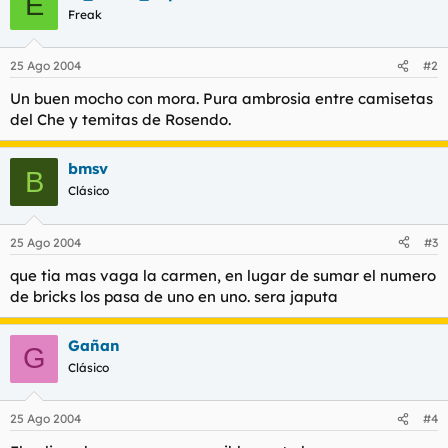
E
t
o
Freak
e
m
a
25 Ago 2004
#2
Un buen mocho con mora. Pura ambrosia entre camisetas
del Che y temitas de Rosendo.
bmsv
B
Clásico
25 Ago 2004
#3
que tia mas vaga la carmen, en lugar de sumar el numero
de bricks los pasa de uno en uno. sera japuta
Gañan
G
Clásico
25 Ago 2004
#4