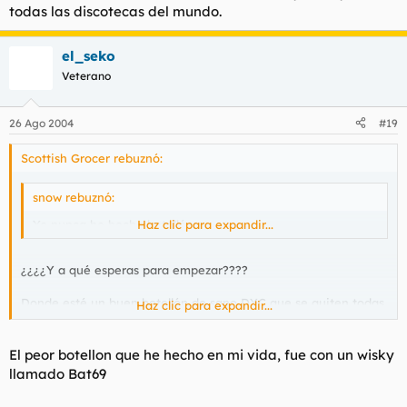
todas las discotecas del mundo.
el_seko
Veterano
26 Ago 2004
#19
Scottish Grocer rebuznó:
snow rebuznó:
Yo nunca he hecho botellón.
Haz clic para expandir...
¿¿¿¿Y a qué esperas para empezar????
Donde esté un buen botellón de sano DYC que se quiten todas
Haz clic para expandir...
las discotecas del mundo.
El peor botellon que he hecho en mi vida, fue con un wisky
llamado Bat69