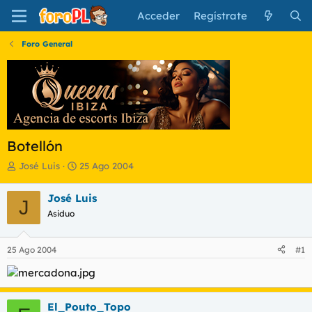
Acceder
Regístrate
Foro General
Botellón
I
F
José Luis
25 Ago 2004
n
e
i
c
José Luis
J
c
h
Asiduo
i
a
a
d
d
e
25 Ago 2004
#1
o
i
r
n
d
i
e
c
l
i
El_Pouto_Topo