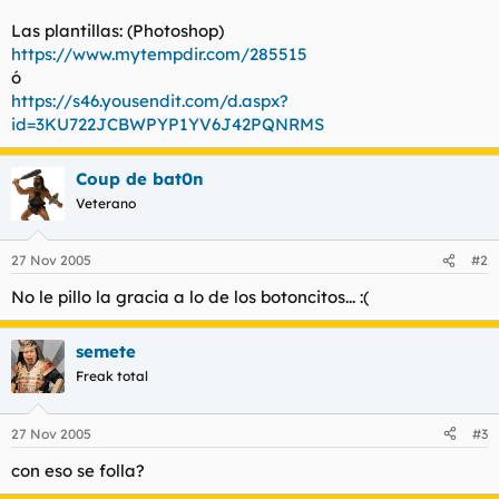
Las plantillas: (Photoshop)
https://www.mytempdir.com/285515
ó
https://s46.yousendit.com/d.aspx?
id=3KU722JCBWPYP1YV6J42PQNRMS
Coup de bat0n
Veterano
27 Nov 2005
#2
No le pillo la gracia a lo de los botoncitos... :(
semete
Freak total
27 Nov 2005
#3
con eso se folla?