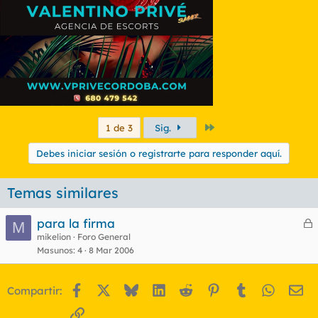
Último
1 de 3
Sig.
Debes iniciar sesión o registrarte para responder aquí.
Temas similares
para la firma
M
e
mikelion
Foro General
Masunos
4
8 Mar 2006
r
r
Facebook
X
Bluesky
LinkedIn
Reddit
Pinterest
Tumblr
WhatsA
Em
Compartir:
o
Enlace