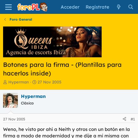
Acceder
Regístrate
Foro General
Botones para la firma - (Plantillas para
hacerlos inside)
I
F
Hyperman
27 Nov 2005
n
e
i
c
Hyperman
c
h
Clásico
i
a
a
d
d
e
27 Nov 2005
#1
o
i
r
n
Weno, he visto por ahí a Neith y otros con un botón en la
d
i
firma a modo de modernidad y me dije a mi misma con
e
c