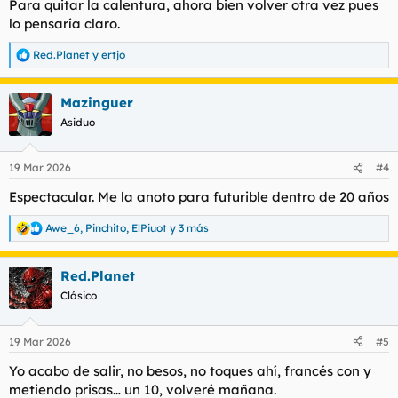
Para quitar la calentura, ahora bien volver otra vez pues
lo pensaría claro.
Red.Planet
y
ertjo
R
e
a
Mazinguer
c
c
Asiduo
i
o
n
19 Mar 2026
#4
e
s
Espectacular. Me la anoto para futurible dentro de 20 años
:
Awe_6
,
Pinchito
,
ElPiuot
y 3 más
R
e
a
Red.Planet
c
c
Clásico
i
o
n
19 Mar 2026
#5
e
s
Yo acabo de salir, no besos, no toques ahí, francés con y
:
metiendo prisas… un 10, volveré mañana.