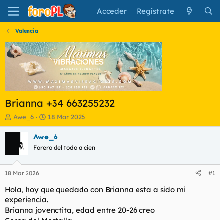
Acceder
Regístrate
Valencia
Brianna +34 663255232
I
F
Awe_6
18 Mar 2026
n
e
i
c
Awe_6
c
h
Forero del todo a cien
i
a
a
d
d
e
18 Mar 2026
#1
o
i
r
n
Hola, hoy que quedado con Brianna esta a sido mi
d
i
experiencia.
e
c
Brianna jovenctita, edad entre 20-26 creo
l
i