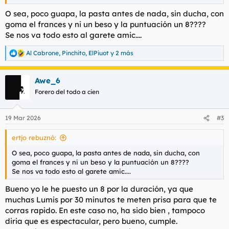
Estaba en la tienda como siempre currando y derepente me
dio un calenton jaja.
O sea, poco guapa, la pasta antes de nada, sin ducha, con
Entro en ValenciaCitas y me encuentro con esta chica.
goma el frances y ni un beso y la puntuación un 8????
Una vez dentro me abre la puerta, chica delgadita buen
Se nos va todo esto al garete amic....
cuerpo, de cara no tanto.
Me lleva a su habitación y lo primero me pide es la
Al Cabrone
,
Pinchito
,
ElPiuot
y 2 más
R
transferencia. Una vez hecho, me limpia con las toatillas
e
humedas y me hace un frances con condon.
a
Se pone a cuatro y damos accion, todo bien, posturitas
Awe_6
c
diferentes, no da besos.
c
Forero del todo a cien
El servicio fue casi 35 minutos, que no mete prisa.
i
Me gusto mucho su cuerpo en general, muy gelatinoso, jajaj. Ya
o
entendereis.
n
19 Mar 2026
#3
e
s
Acabamos el servicio, me visto y me voy.
ertjo rebuznó:
:
Opinión, pues bien, puede ser que vuelva, me gusto el trato. Lo
unico malo que note es que estaba un poco incomoda, pero los
O sea, poco guapa, la pasta antes de nada, sin ducha, con
demas bien. Puede ser que la siguiente vez vaya ya tenga más
goma el frances y ni un beso y la puntuación un 8????
confianza conmigo.
Se nos va todo esto al garete amic....
Puntuacion 8/10
Bueno yo le he puesto un 8 por la duración, ya que
muchas Lumis por 30 minutos te meten prisa para que te
corras rapido. En este caso no, ha sido bien , tampoco
diria que es espectacular, pero bueno, cumple.