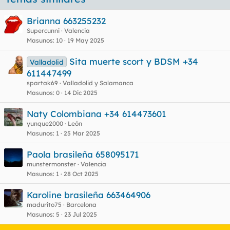
q
u
Brianna 663255232
e
Supercunni
Valencia
t
Masunos
10
19 May 2025
a
s
Sita muerte scort y BDSM +34
Valladolid
611447499
spartak69
Valladolid y Salamanca
Masunos
0
14 Dic 2025
Naty Colombiana +34 614473601
yunque2000
León
Masunos
1
25 Mar 2025
Paola brasileña 658095171
munstermonster
Valencia
Masunos
1
28 Oct 2025
Karoline brasileña 663464906
madurito75
Barcelona
Masunos
5
23 Jul 2025