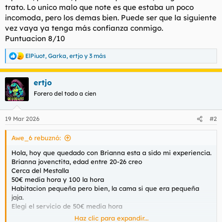
trato. Lo unico malo que note es que estaba un poco
incomoda, pero los demas bien. Puede ser que la siguiente
vez vaya ya tenga más confianza conmigo.
Puntuacion 8/10
ElPiuot
,
Garka
,
ertjo
y 3 más
R
e
a
ertjo
c
c
Forero del todo a cien
i
o
n
19 Mar 2026
#2
e
s
Awe_6 rebuznó:
:
Hola, hoy que quedado con Brianna esta a sido mi experiencia.
Brianna jovenctita, edad entre 20-26 creo
Cerca del Mestalla
50€ media hora y 100 la hora
Habitacion pequeña pero bien, la cama si que era pequeña
jaja.
Elegi el servicio de 50€ media hora
Haz clic para expandir...