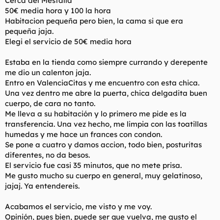
Cerca del Mestalla
t
o
50€ media hora y 100 la hora
e
Habitacion pequeña pero bien, la cama si que era
m
a
pequeña jaja.
Elegi el servicio de 50€ media hora
Estaba en la tienda como siempre currando y derepente
me dio un calenton jaja.
Entro en ValenciaCitas y me encuentro con esta chica.
Una vez dentro me abre la puerta, chica delgadita buen
cuerpo, de cara no tanto.
Me lleva a su habitación y lo primero me pide es la
transferencia. Una vez hecho, me limpia con las toatillas
humedas y me hace un frances con condon.
Se pone a cuatro y damos accion, todo bien, posturitas
diferentes, no da besos.
El servicio fue casi 35 minutos, que no mete prisa.
Me gusto mucho su cuerpo en general, muy gelatinoso,
jajaj. Ya entendereis.
Acabamos el servicio, me visto y me voy.
Opinión, pues bien, puede ser que vuelva, me gusto el