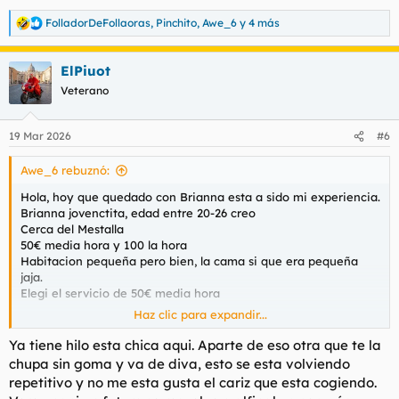
FolladorDeFollaoras
,
Pinchito
,
Awe_6
y 4 más
R
e
a
ElPiuot
c
c
Veterano
i
o
n
19 Mar 2026
#6
e
s
Awe_6 rebuznó:
:
Hola, hoy que quedado con Brianna esta a sido mi experiencia.
Brianna jovenctita, edad entre 20-26 creo
Cerca del Mestalla
50€ media hora y 100 la hora
Habitacion pequeña pero bien, la cama si que era pequeña
jaja.
Elegi el servicio de 50€ media hora
Haz clic para expandir...
Estaba en la tienda como siempre currando y derepente me
dio un calenton jaja.
Ya tiene hilo esta chica aqui. Aparte de eso otra que te la
Entro en ValenciaCitas y me encuentro con esta chica.
chupa sin goma y va de diva, esto se esta volviendo
Una vez dentro me abre la puerta, chica delgadita buen
repetitivo y no me esta gusta el cariz que esta cogiendo.
cuerpo, de cara no tanto.