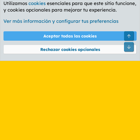
Utilizamos
cookies
esenciales para que este sitio funcione,
y cookies opcionales para mejorar tu experiencia.
Valencia
Ver más información y configurar tus preferencias
Cookies
PL OLDSTYLE AMARILLO
Cambiar fuente
Español (ES)
Arri
Aceptar todas las cookies
Contáctanos
Términos y reglas
Política de privacidad
Ayuda
R
Pie
S
Rechazar cookies opcionales
S
®
Community platform by XenForo
© 2010-2026 XenForo Ltd.