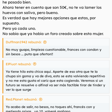
he pasado bien.
Ahora tener en cuenta que son 50€, no te va lamer los
huevos con saliva, pero bueno.
Es verdad que hay mejores opciones que estas, por
supuesto.
Pero ya cada uno.
No sabia que ya habia un foro creado sobre esta mujer.
Duffman1942 rebuznó:
No muy guapa, limpieza cuestionable, frances con condon y
sin besos ... puta que oferton!!
ElPiuot rebuznó:
Ya tiene hilo esta chica aqui. Aparte de eso otra que te la
chupa sin goma y va de diva, esto se esta volviendo repetitivo
y no me esta gusta el cariz que esta cogiendo. Veremos si un
futuro se resuelve o alfinal va ser más factible tirar de tinder y
ver lo que surge
Red.Planet rebuznó:
Yo acabo de salir, no besos, no toques ahí, francés con y
metiendo prisas… un 10, volveré mañana.