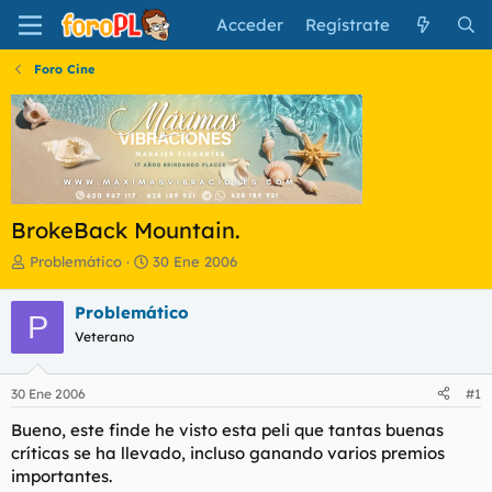
Acceder
Regístrate
Foro Cine
BrokeBack Mountain.
I
F
Problemático
30 Ene 2006
n
e
i
c
Problemático
P
c
h
Veterano
i
a
a
d
d
e
30 Ene 2006
#1
o
i
r
n
Bueno, este finde he visto esta peli que tantas buenas
d
i
críticas se ha llevado, incluso ganando varios premios
e
c
importantes.
l
i