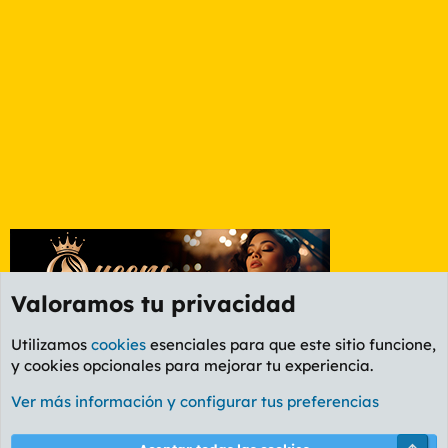
Valoramos tu privacidad
Utilizamos
cookies
esenciales para que este sitio funcione,
y cookies opcionales para mejorar tu experiencia.
Foro Cine
Ver más información y configurar tus preferencias
Cookies
PL OLDSTYLE AMARILLO
Cambiar fuente
Español (ES)