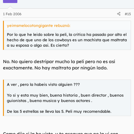
1 Feb 2006
#15
yeimsmelocotongigante rebuznó:
Por lo que he leido sobre la peli, la critica ha pasado por alto el
hecho de que uno de los cowboys es un machista que maltrata
a su esposa o algo asi. Es cierto?
No. No quiero destripar mucho la peli pero no es así
exactamente. No hay maltrato por ningún lado.
A ver , pero la habeis visto alguien ???
Yo si y esta muy bien, buena historia , buen director , buenos
guionistas , buena musica y buenos actores .
De las 5 estrellas se lleva las 5. Peli muy recomendable.
Como dije si la he visto, y te aseguro que no la vi con