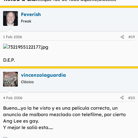
Feverish
Freak
1 Feb 2006
#19
D.E.P.
vincenzolaguardia
Clásico
4 Feb 2006
#20
Bueno....yo la he visto y es una pelicula correcta, un
anuncio de malboro mezclado con telefilme, por cierto
Ang Lee es gay.
Y mejor le salió esta.....