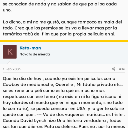
se conocían de nada y no sabían de que palo iba cada
uno.
Lo dicho, a mi no me gustó, aunque tampoco es mala del
todo. Creo que los premios se los va a llevar mas por la
temática tabú del film que por la propia película en si.
Keta-man
K
Novato de mierda
1 Feb 2006
#16
Que ha dia de hoy , cuando ya existen peliculas como
Cowboy de medianoche, Querelle , Mi Idaho privado etc...
se estrene una peli como esta que es mucho mas
respetuosa con ese tema ( no existen ni la figura icono ni
hay alardes al mundo gay en ningun momento, sino todo
lo contrario), se pueda censurar en USA, y la gente solo se
quede con que : --- Va de dos vaqueros maricas... es triste .
Cuando David Lynch hizo Una historia verdadera , todos
sus fan que dijeron: Puto pastelero... Pues no , por lo menos