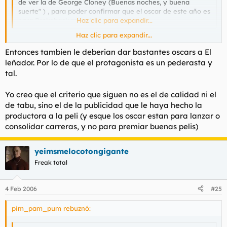
de ver la de George Cloney (Buenas noches, y buena
suerte" ) , para poder confirmar que el oscar de este año es
para Brokeback mountain.
Haz clic para expandir...
Haz clic para expandir...
¿Por qué hay gente con Internet que sigue creyendo que los
Entonces tambien le deberian dar bastantes oscars a El
oscars los dan siguiendo un criterio objetivo de calidad?
leñador. Por lo de que el protagonista es un pederasta y
tal.
Puede que le den un oscar, pero desde luego que no porque
sea buena sino por el tema tabú.
Yo creo que el criterio que siguen no es el de calidad ni el
de tabu, sino el de la publicidad que le haya hecho la
productora a la peli (y esque los oscar estan para lanzar o
consolidar carreras, y no para premiar buenas pelis)
yeimsmelocotongigante
Freak total
4 Feb 2006
#25
pim_pam_pum rebuznó: