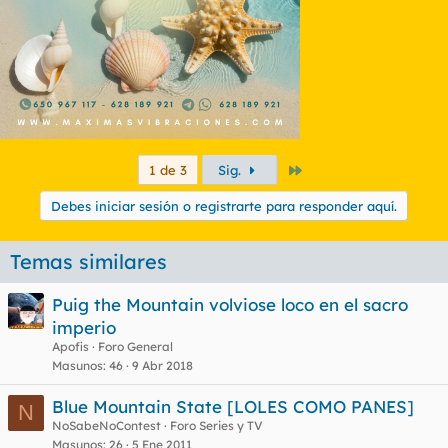
Último
1 de 3
Sig.
Debes iniciar sesión o registrarte para responder aquí.
Temas similares
Puig the Mountain volviose loco en el sacro
imperio
Apofis
Foro General
Masunos
46
9 Abr 2018
Blue Mountain State [LOLES COMO PANES]
N
NoSabeNoContest
Foro Series y TV
Masunos
26
5 Ene 2011