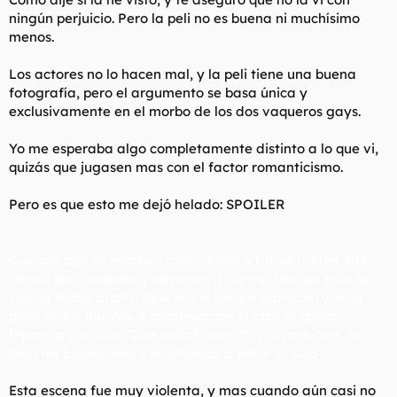
ningún perjuicio. Pero la peli no es buena ni muchísimo
menos.
Los actores no lo hacen mal, y la peli tiene una buena
fotografía, pero el argumento se basa única y
exclusivamente en el morbo de los dos vaqueros gays.
Yo me esperaba algo completamente distinto a lo que vi,
quizás que jugasen mas con el factor
romanticismo
.
Pero es que esto me dejó helado: SPOILER
Cuando aún se estaban conociendo y tal, se meten en la
tienda de campaña y se ponen a dormir. Uno de ellos le
coje la mano al otro (que era el menos maricón) y se la
pone en los huevos. A continuación el otro se queda
flipando y le dice "Que coño haces??" y al rato coje, se
baja los pantalones y le empieza a petar el culo
Esta escena fue muy violenta, y mas cuando aún casi no