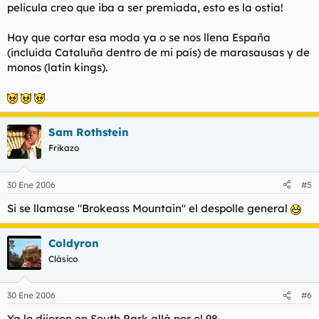
pelicula creo que iba a ser premiada, esto es la ostia!
Hay que cortar esa moda ya o se nos llena España
(incluida Cataluña dentro de mi país) de marasausas y de
monos (latin kings).
Sam Rothstein
Frikazo
30 Ene 2006
#5
Si se llamase "Brokeass Mountain" el despolle general
Coldyron
Clásico
30 Ene 2006
#6
Ya lo dijeron en South Park allá por el 98.