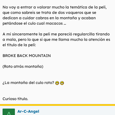
t
o
e
No voy a entrar a valorar mucho la temática de la peli,
m
que como sabreis se trata de dos vaqueros que se
a
dedican a cuidar cabras en la montaña y acaban
petándose el culo cual macacos ...
A mi sinceramente la peli me pareció regularcilla tirando
a mala, pero lo que si que me llama mucho la atención es
el título de la peli:
BROKE BACK MOUNTAIN
(Roto atrás montaña)
¿La montaña del culo roto?
Curioso título.
Ar-C-Angel
A