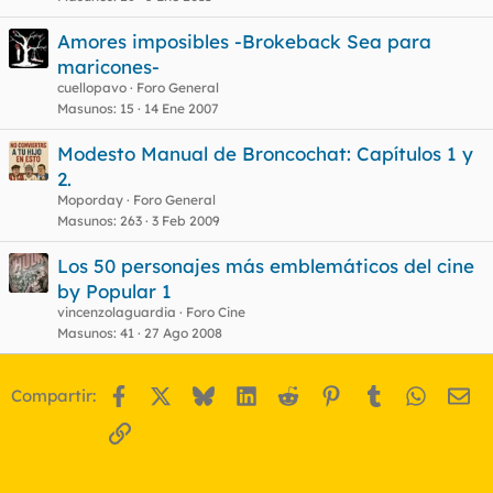
Amores imposibles -Brokeback Sea para
maricones-
cuellopavo
Foro General
Masunos
15
14 Ene 2007
Modesto Manual de Broncochat: Capítulos 1 y
2.
Moporday
Foro General
Masunos
263
3 Feb 2009
Los 50 personajes más emblemáticos del cine
by Popular 1
vincenzolaguardia
Foro Cine
Masunos
41
27 Ago 2008
Facebook
X
Bluesky
LinkedIn
Reddit
Pinterest
Tumblr
WhatsA
Em
Compartir:
Enlace