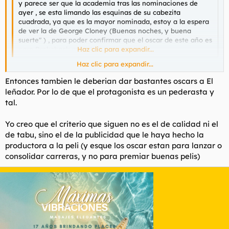
y parece ser que la academia tras las nominaciones de
ayer , se esta limando las esquinas de su cabezita
cuadrada, ya que es la mayor nominada, estoy a la espera
de ver la de George Cloney (Buenas noches, y buena
suerte" ) , para poder confirmar que el oscar de este año es
para Brokeback mountain.
Haz clic para expandir...
Haz clic para expandir...
¿Por qué hay gente con Internet que sigue creyendo que los
Entonces tambien le deberian dar bastantes oscars a El
oscars los dan siguiendo un criterio objetivo de calidad?
leñador. Por lo de que el protagonista es un pederasta y
tal.
Puede que le den un oscar, pero desde luego que no porque
sea buena sino por el tema tabú.
Yo creo que el criterio que siguen no es el de calidad ni el
de tabu, sino el de la publicidad que le haya hecho la
productora a la peli (y esque los oscar estan para lanzar o
consolidar carreras, y no para premiar buenas pelis)