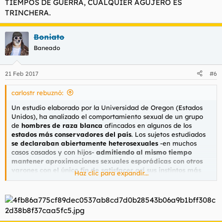
TIEMPOS DE GUERRA, CUALQUIER AGUJERO ES
TRINCHERA.
Boniato
Baneado
21 Feb 2017
#6
carlostr rebuznó:
Un estudio elaborado por la Universidad de Oregon (Estados
Unidos), ha analizado el comportamiento sexual de un grupo
de
hombres de raza blanca
afincados en algunos de los
estados más conservadores del país
. Los sujetos estudiados
se declaraban abiertamente heterosexuales
-en muchos
casos casados y con hijos-
admitiendo al mismo tiempo
mantener aproximaciones sexuales esporádicas con otros
varones con el único fin de satisfacer así sus instintos más
Haz clic para expandir...
primarios.