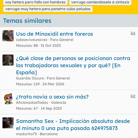
t
soy hetero pero follo con hombres
verruga comiendosela a sintaxis
i
verruga muy hetero pero penetra culos peludos
q
u
Temas similares
e
t
E
Uso de Minoxidil entre foreros
a
s
n
soloseviveunavez
Foro General
Masunos
88
31 Oct 2025
c
u
¿Qué clase de personas se posicionan contra
e
las trabajadoras sexuales y por qué? [En
s
España]
t
Guardia Oscuro
Foro General
Masunos
129
24 Mar 2026
E
¿trato novia o sexo sin más?
n
AficionadoaTodas
Valencia
Masunos
67
14 Sep 2025
c
u
Samantha Sex - Implicación absoluta desde
e
el minuto 0 una puta pasada 624975873
s
madurito75
Barcelona
t