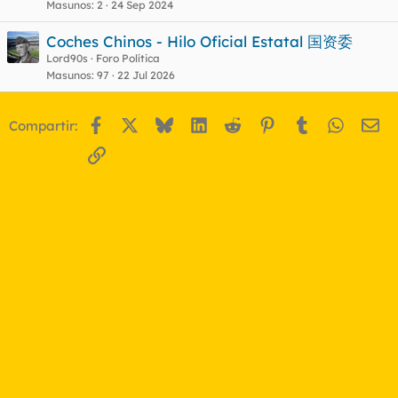
Masunos
2
24 Sep 2024
Coches Chinos - Hilo Oficial Estatal 国资委
Lord90s
Foro Política
Masunos
97
22 Jul 2026
Facebook
X
Bluesky
LinkedIn
Reddit
Pinterest
Tumblr
WhatsA
Em
Compartir:
Enlace