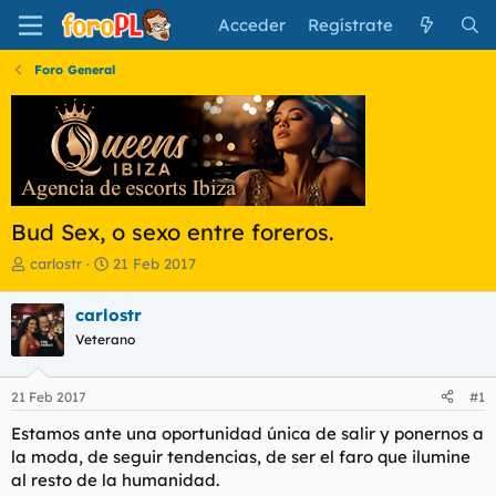
Acceder
Regístrate
Foro General
Bud Sex, o sexo entre foreros.
I
F
carlostr
21 Feb 2017
n
e
i
c
carlostr
c
h
Veterano
i
a
a
d
d
e
21 Feb 2017
#1
o
i
r
n
Estamos ante una oportunidad única de salir y ponernos a
d
i
la moda, de seguir tendencias, de ser el faro que ilumine
e
c
al resto de la humanidad.
l
i