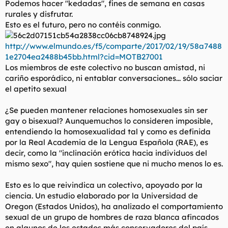
Podemos hacer "kedadas", fines de semana en casas
t
o
e
rurales y disfrutar.
m
Esto es el futuro, pero no contéis conmigo.
a
http://www.elmundo.es/f5/comparte/2017/02/19/58a7488
1e2704ea2488b45bb.html?cid=MOTB27001
Los miembros de este colectivo no buscan amistad, ni
cariño esporádico, ni entablar conversaciones... sólo saciar
el apetito sexual
¿Se pueden mantener relaciones homosexuales sin ser
gay o bisexual? Aunquemuchos lo consideren imposible,
entendiendo la homosexualidad tal y como es definida
por la Real Academia de la Lengua Española (RAE), es
decir, como la "inclinación erótica hacia individuos del
mismo sexo", hay quien sostiene que ni mucho menos lo es.
Esto es lo que reivindica un colectivo, apoyado por la
ciencia. Un estudio elaborado por la Universidad de
Oregon (Estados Unidos), ha analizado el comportamiento
sexual de un grupo de hombres de raza blanca afincados
en algunos de los estados más conservadores del país.