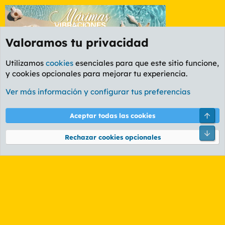
Valoramos tu privacidad
Utilizamos
cookies
esenciales para que este sitio funcione,
y cookies opcionales para mejorar tu experiencia.
Foro General
Ver más información y configurar tus preferencias
Cookies
PL OLDSTYLE AMARILLO
Cambiar fuente
Español (ES)
Arri
Aceptar todas las cookies
Contáctanos
Términos y reglas
Política de privacidad
Ayuda
R
Pie
S
Rechazar cookies opcionales
S
®
Community platform by XenForo
© 2010-2026 XenForo Ltd.