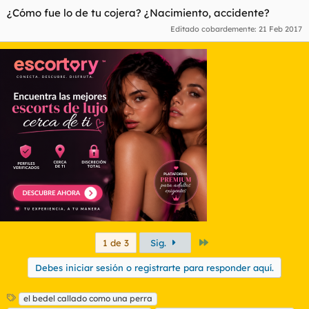
¿Cómo fue lo de tu cojera? ¿Nacimiento, accidente?
Editado cobardemente:
21 Feb 2017
Último
1 de 3
Sig.
Debes iniciar sesión o registrarte para responder aquí.
E
el bedel callado como una perra