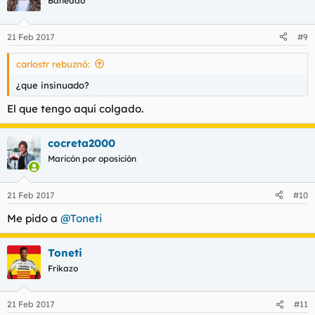
Baneado
21 Feb 2017
#9
carlostr rebuznó:
¿que insinuado?
El que tengo aquí colgado.
cocreta2000
Maricón por oposición
21 Feb 2017
#10
Me pido a
@Toneti
Toneti
Frikazo
21 Feb 2017
#11