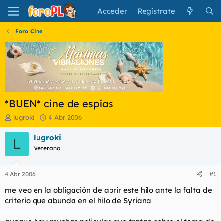
Acceder
Regístrate
Foro Cine
*BUEN* cine de espías
I
F
lugroki
4 Abr 2006
n
e
i
c
lugroki
L
c
h
Veterano
i
a
a
d
d
e
4 Abr 2006
#1
o
i
r
n
me veo en la obligación de abrir este hilo ante la falta de
d
i
criterio que abunda en el hilo de Syriana
e
c
l
i