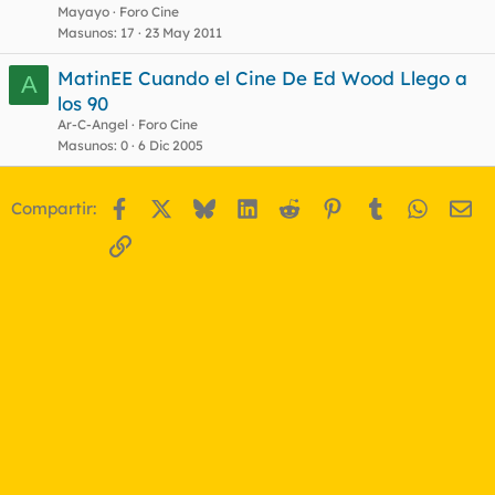
Mayayo
Foro Cine
Masunos
17
23 May 2011
MatinEE Cuando el Cine De Ed Wood Llego a
A
los 90
Ar-C-Angel
Foro Cine
Masunos
0
6 Dic 2005
Facebook
X
Bluesky
LinkedIn
Reddit
Pinterest
Tumblr
WhatsA
Em
Compartir:
Enlace