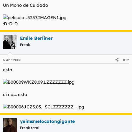
Un Mono de Cuidado
:D :D :D
Emile Berliner
Freak
6 Abr 2006
#12
esta
ui no.... esta
yeimsmelocotongigante
Freak total