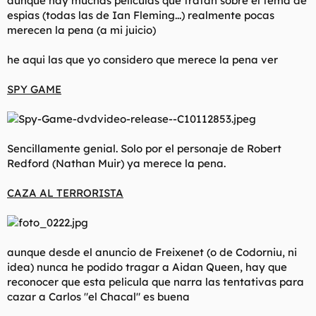
aunque hay muchas peliculas que tratan sobre el tema de
t
o
espias (todas las de Ian Fleming...) realmente pocas
e
merecen la pena (a mi juicio)
m
a
he aqui las que yo considero que merece la pena ver
SPY GAME
Sencillamente genial. Solo por el personaje de Robert
Redford (Nathan Muir) ya merece la pena.
CAZA AL TERRORISTA
aunque desde el anuncio de Freixenet (o de Codorniu, ni
idea) nunca he podido tragar a Aidan Queen, hay que
reconocer que esta pelicula que narra las tentativas para
cazar a Carlos "el Chacal" es buena