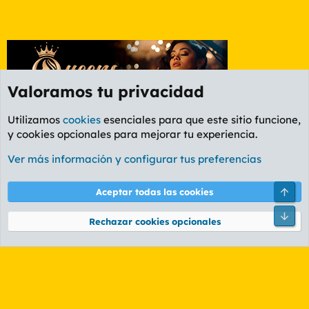
Valoramos tu privacidad
Utilizamos
cookies
esenciales para que este sitio funcione,
y cookies opcionales para mejorar tu experiencia.
Foro Cine
Ver más información y configurar tus preferencias
Cookies
PL OLDSTYLE AMARILLO
Cambiar fuente
Español (ES)
Arri
Aceptar todas las cookies
Contáctanos
Términos y reglas
Política de privacidad
Ayuda
R
Pie
S
Rechazar cookies opcionales
S
®
Community platform by XenForo
© 2010-2026 XenForo Ltd.