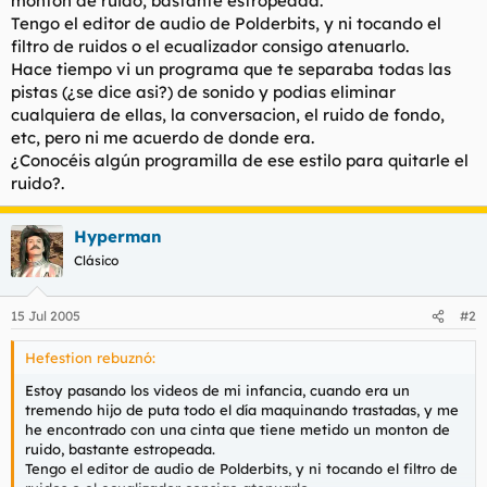
monton de ruido, bastante estropeada.
t
o
Tengo el editor de audio de Polderbits, y ni tocando el
e
filtro de ruidos o el ecualizador consigo atenuarlo.
m
a
Hace tiempo vi un programa que te separaba todas las
pistas (¿se dice asi?) de sonido y podias eliminar
cualquiera de ellas, la conversacion, el ruido de fondo,
etc, pero ni me acuerdo de donde era.
¿Conocéis algún programilla de ese estilo para quitarle el
ruido?.
Hyperman
Clásico
15 Jul 2005
#2
Hefestion rebuznó:
Estoy pasando los videos de mi infancia, cuando era un
tremendo hijo de puta todo el día maquinando trastadas, y me
he encontrado con una cinta que tiene metido un monton de
ruido, bastante estropeada.
Tengo el editor de audio de Polderbits, y ni tocando el filtro de