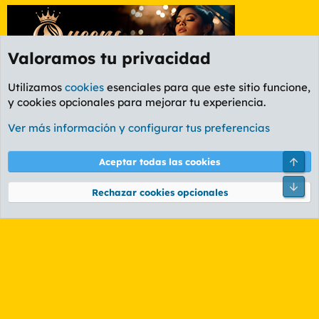
Valoramos tu privacidad
Utilizamos
cookies
esenciales para que este sitio funcione,
y cookies opcionales para mejorar tu experiencia.
Foro Informática y Videojuegos
Ver más información y configurar tus preferencias
Cookies
PL OLDSTYLE AMARILLO
Cambiar fuente
Español (ES)
Arri
Aceptar todas las cookies
Contáctanos
Términos y reglas
Política de privacidad
Ayuda
R
Pie
S
Rechazar cookies opcionales
S
®
Community platform by XenForo
© 2010-2026 XenForo Ltd.