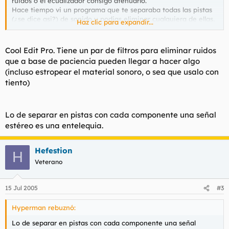
ruidos o el ecualizador consigo atenuarlo.
Hace tiempo vi un programa que te separaba todas las pistas
(¿se dice asi?) de sonido y podias eliminar cualquiera de ellas,
Haz clic para expandir...
la conversacion, el ruido de fondo, etc, pero ni me acuerdo de
donde era.
¿Conocéis algún programilla de ese estilo para quitarle el
Cool Edit Pro. Tiene un par de filtros para eliminar ruidos
ruido?.
que a base de paciencia pueden llegar a hacer algo
(incluso estropear el material sonoro, o sea que usalo con
tiento)
Lo de separar en pistas con cada componente una señal
estéreo es una entelequia.
Hefestion
H
Veterano
15 Jul 2005
#3
Hyperman rebuznó:
Lo de separar en pistas con cada componente una señal