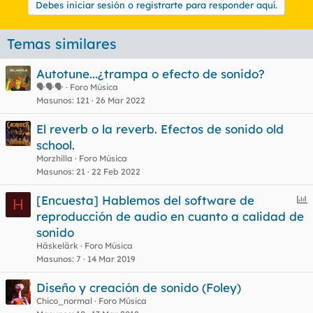
Debes iniciar sesión o registrarte para responder aquí.
Temas similares
Autotune...¿trampa o efecto de sonido?
🗣🗣🗣
Foro Música
Masunos
121
26 Mar 2022
El reverb o la reverb. Efectos de sonido old
school.
Morzhilla
Foro Música
Masunos
21
22 Feb 2022
E
[Encuesta] Hablemos del software de
H
n
reproducción de audio en cuanto a calidad de
c
sonido
u
Häskelärk
Foro Música
e
Masunos
7
14 Mar 2019
s
Diseño y creación de sonido (Foley)
t
Chico_normal
Foro Música