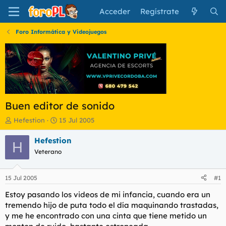
Acceder
Regístrate
Foro Informática y Videojuegos
Buen editor de sonido
I
F
Hefestion
15 Jul 2005
n
e
i
c
Hefestion
H
c
h
Veterano
i
a
a
d
d
e
15 Jul 2005
#1
o
i
r
n
Estoy pasando los videos de mi infancia, cuando era un
d
i
tremendo hijo de puta todo el día maquinando trastadas,
e
c
y me he encontrado con una cinta que tiene metido un
l
i