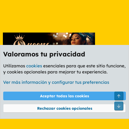
Valoramos tu privacidad
Utilizamos
cookies
esenciales para que este sitio funcione,
y cookies opcionales para mejorar tu experiencia.
Foro Informática y Videojuegos
Ver más información y configurar tus preferencias
Cookies
PL OLDSTYLE AMARILLO
Cambiar fuente
Español (ES)
Arri
Aceptar todas las cookies
Contáctanos
Términos y reglas
Política de privacidad
Ayuda
R
Pie
S
Rechazar cookies opcionales
S
®
Community platform by XenForo
© 2010-2026 XenForo Ltd.