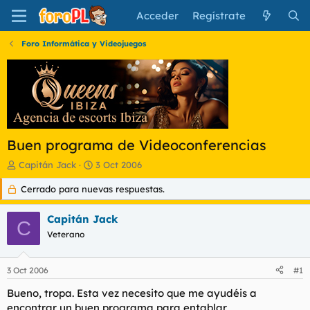
Acceder
Regístrate
Foro Informática y Videojuegos
Buen programa de Videoconferencias
I
F
Capitán Jack
3 Oct 2006
n
e
Cerrado para nuevas respuestas.
i
c
c
h
i
a
Capitán Jack
C
a
d
Veterano
d
e
o
i
r
n
3 Oct 2006
#1
d
i
e
c
Bueno, tropa. Esta vez necesito que me ayudéis a
l
i
encontrar un buen programa para entablar