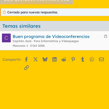
Cerrado para nuevas respuestas.
Temas similares
Buen programa de Videoconferencias
C
e
Capitán Jack
Foro Informática y Videojuegos
Masunos
1
3 Oct 2006
r
r
Facebook
X
Bluesky
LinkedIn
Reddit
Pinterest
Tumblr
WhatsA
Em
Compartir:
o
Enlace