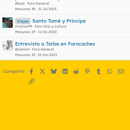
Blood
Foro General
Masunos
85
31 Jul 2025
Santo Tomé y Príncipe
Viajes
Kramer99
Foro Ocio y Cultura
Masunos
19
11 Dic 2020
Entrevista a Torbe en Forocoches
Backlum
Foro General
Masunos
33
10 Jun 2021
Facebook
X
Bluesky
LinkedIn
Reddit
Pinterest
Tumblr
WhatsA
Em
Compartir:
Enlace