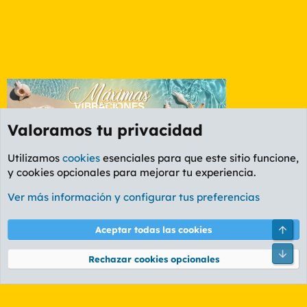
Valoramos tu privacidad
Utilizamos
cookies
esenciales para que este sitio funcione,
y cookies opcionales para mejorar tu experiencia.
Foro General
Ver más información y configurar tus preferencias
Cookies
PL OLDSTYLE AMARILLO
Cambiar fuente
Español (ES)
Arri
Aceptar todas las cookies
Contáctanos
Términos y reglas
Política de privacidad
Ayuda
R
Pie
S
Rechazar cookies opcionales
S
®
Community platform by XenForo
© 2010-2026 XenForo Ltd.