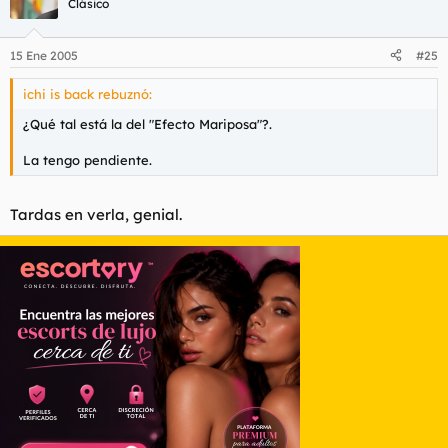
Quest.
Clásico
15 Ene 2005
#25
ichi is back rebuznó:
¿Qué tal está la del "Efecto Mariposa"?.
La tengo pendiente.
Tardas en verla, genial.