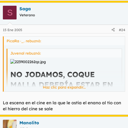
Saga
S
Veterano
15 Ene 2005
#24
PicaRa ·_. rebuznó:
Juvenal rebuznó:
NO JODAMOS, COQUE
MALLA DEBERÍA ESTAR EN
Haz clic para expandir...
EL BANQUILLO DE LA HAYA
Haz clic para expandir...
La escena en el cine en la que le ostia el enano al tio con
Frank, déjate de mariposas y hostias y pide a la Armada de
el hierro del cine se sale
Estados Unidos todos los informes del experimento
Filadelfia. Ellos te darán todas las respuestas y con un poco
yo me referia a esta
Manolito
de suerte en el futuro te veremos como tripulante de Sea