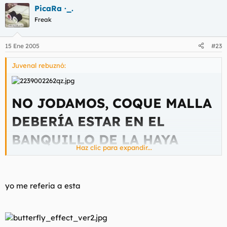
PicaRa ·_.
Freak
15 Ene 2005
#23
Juvenal rebuznó:
NO JODAMOS, COQUE MALLA
DEBERÍA ESTAR EN EL
BANQUILLO DE LA HAYA
Haz clic para expandir...
Frank, déjate de mariposas y hostias y pide a la Armada de
Estados Unidos todos los informes del experimento Filadelfia.
Ellos te darán todas las respuestas y con un poco de suerte en
yo me referia a esta
el futuro te veremos como tripulante de Sea Quest.