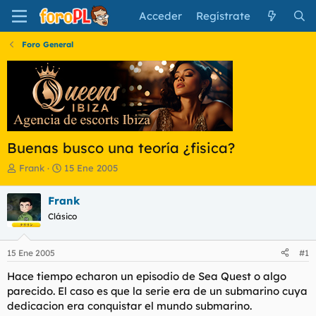
Acceder
Regístrate
Foro General
Buenas busco una teoría ¿fisica?
I
F
Frank
15 Ene 2005
n
e
i
c
Frank
c
h
Clásico
i
a
a
d
d
e
15 Ene 2005
#1
o
i
r
n
Hace tiempo echaron un episodio de Sea Quest o algo
d
i
parecido. El caso es que la serie era de un submarino cuya
e
c
dedicacion era conquistar el mundo submarino.
l
i