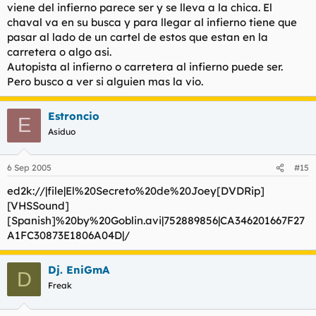
viene del infierno parece ser y se lleva a la chica. El
chaval va en su busca y para llegar al infierno tiene que
pasar al lado de un cartel de estos que estan en la
carretera o algo asi.
Autopista al infierno o carretera al infierno puede ser.
Pero busco a ver si alguien mas la vio.
Estroncio
E
Asiduo
6 Sep 2005
#15
ed2k://|file|El%20Secreto%20de%20Joey[DVDRip]
[VHSSound]
[Spanish]%20by%20Goblin.avi|752889856|CA346201667F27
A1FC30873E1806A04D|/
Dj. EniGmA
D
Freak