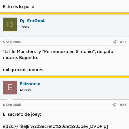
Esta es la polla
Dj. EniGmA
D
Freak
6 Sep 2005
#23
"Little Monsters" y "Permaneza en Sintonia", de puta
madre. Bajando.
mil gracias amores.
Estroncio
E
Asiduo
6 Sep 2005
#24
El secreto de joey:
ed2k://|file|El%20Secreto%20de%20Joey[DVDRip]