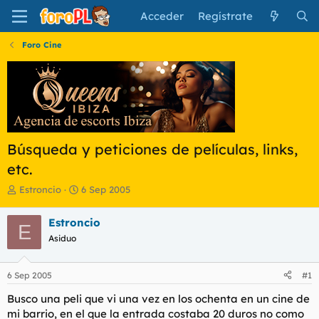
Acceder
Regístrate
Foro Cine
Búsqueda y peticiones de películas, links,
etc.
I
F
Estroncio
6 Sep 2005
n
e
i
c
Estroncio
E
c
h
Asiduo
i
a
a
d
d
e
6 Sep 2005
#1
o
i
r
n
Busco una peli que vi una vez en los ochenta en un cine de
d
i
mi barrio, en el que la entrada costaba 20 duros no como
e
c