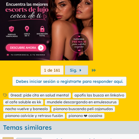
Último
1 de 161
Sig.
Debes iniciar sesión o registrarte para responder aquí.
E
0read: pide cita en salud mental
apofis las busca en linkalvo
t
el cafe soluble es kk
mundele descargando en emulesaurus
i
nacho vuelve y banealo
pionono buscando peli cojonudas
q
pionono calvicie y retraso fusión
pionono ❤️ cocaína
u
e
Temas similares
t
a