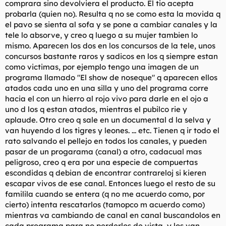
comprara sino devolviera el producto. El tio acepta
probarla (quien no). Resulta q no se como esta la movida q
el pavo se sienta al sofa y se pone a cambiar canales y la
tele lo absorve, y creo q luego a su mujer tambien lo
mismo. Aparecen los dos en los concursos de la tele, unos
concursos bastante raros y sadicos en los q siempre estan
como victimas, por ejemplo tengo una imagen de un
programa llamado "El show de noseque" q aparecen ellos
atados cada uno en una silla y uno del programa corre
hacia el con un hierro al rojo vivo para darle en el ojo a
uno d los q estan atados, mientras el pubilco rie y
aplaude. Otro creo q sale en un documental d la selva y
van huyendo d los tigres y leones. ... etc. Tienen q ir todo el
rato salvando el pellejo en todos los canales, y pueden
pasar de un progarama (canal) a otro, cadacual mas
peligroso, creo q era por una especie de compuertas
escondidas q debian de encontrar contrareloj si kieren
escapar vivos de ese canal. Entonces luego el resto de su
familila cuando se entera (q no me acuerdo como, por
cierto) intenta rescatarlos (tamopco m acuerdo como)
mientras va cambiando de canal en canal buscandolos en
cada programa para no perderlos de vista, y los van