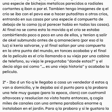
una especie de bichejos metalicos parecidos a radiales
cortantes q iban a por el. Tambien tengo imagenes de q el
crio se iba con el pavo ese a hacer putaditas a otros crios,
entrando en sus casas por una especie d compuerta de
debajo de la cama (q al parecer habia en todas las casas).
Al final no se como esta la movida q el crio se estaba
combirtiendo poco a poco en uno de ellos, y tenian q salir
de akel submundo antes de q amaneciera (por eso d la
luz) si keria salvarse, y al final salian por una compuerta
en la otra punta del mundo, en tonces acababa y el final
de la pelicula es el crio llamando a su vieja por una cabina
de telefono, su vieja le preguntaba "donde estas?" y el
decia algo asi como ".... es una vieja historia" y acababa la
pelicula.
2º - Iba d un tio q le llegaba a casa un vendedor d estos q
van a domicilio, y le dejaba asi d punto para q la probara
una tele muy guapa (para la epoca, claro) con cuatromil
altavoces y resolucion no vista hasta entonces, q cogia
miles de canales con una antena parabolica enorme q
instalaban en el jardin. Para q la probara y si le gustara la