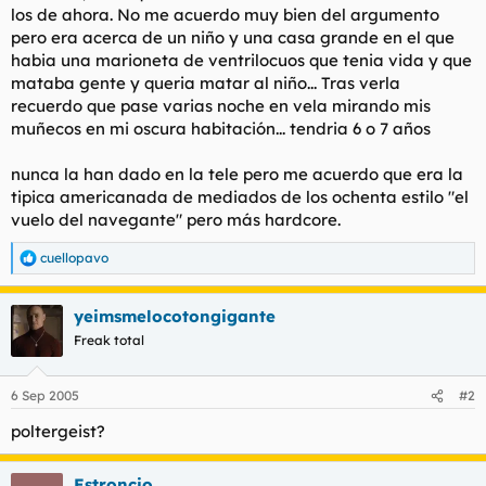
los de ahora. No me acuerdo muy bien del argumento
l
i
pero era acerca de un niño y una casa grande en el que
t
o
e
habia una marioneta de ventrilocuos que tenia vida y que
m
mataba gente y queria matar al niño... Tras verla
a
recuerdo que pase varias noche en vela mirando mis
muñecos en mi oscura habitación... tendria 6 o 7 años
nunca la han dado en la tele pero me acuerdo que era la
tipica americanada de mediados de los ochenta estilo "el
vuelo del navegante" pero más hardcore.
cuellopavo
R
e
a
yeimsmelocotongigante
c
c
Freak total
i
o
n
6 Sep 2005
#2
e
s
poltergeist?
:
Estroncio