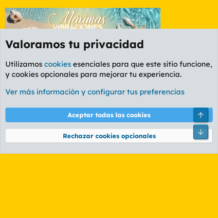
Valoramos tu privacidad
Utilizamos
cookies
esenciales para que este sitio funcione,
y cookies opcionales para mejorar tu experiencia.
Foro Cine
Ver más información y configurar tus preferencias
Cookies
PL OLDSTYLE AMARILLO
Cambiar fuente
Español (ES)
Arri
Aceptar todas las cookies
Contáctanos
Términos y reglas
Política de privacidad
Ayuda
R
Pie
S
Rechazar cookies opcionales
S
®
Community platform by XenForo
© 2010-2026 XenForo Ltd.