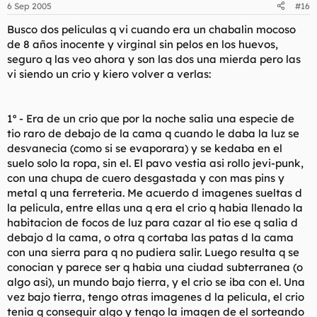
6 Sep 2005
#16
Busco dos peliculas q vi cuando era un chabalin mocoso
de 8 años inocente y virginal sin pelos en los huevos,
seguro q las veo ahora y son las dos una mierda pero las
vi siendo un crio y kiero volver a verlas:
1º - Era de un crio que por la noche salia una especie de
tio raro de debajo de la cama q cuando le daba la luz se
desvanecia (como si se evaporara) y se kedaba en el
suelo solo la ropa, sin el. El pavo vestia asi rollo jevi-punk,
con una chupa de cuero desgastada y con mas pins y
metal q una ferreteria. Me acuerdo d imagenes sueltas d
la pelicula, entre ellas una q era el crio q habia llenado la
habitacion de focos de luz para cazar al tio ese q salia d
debajo d la cama, o otra q cortaba las patas d la cama
con una sierra para q no pudiera salir. Luego resulta q se
conocian y parece ser q habia una ciudad subterranea (o
algo asi), un mundo bajo tierra, y el crio se iba con el. Una
vez bajo tierra, tengo otras imagenes d la pelicula, el crio
tenia q conseguir algo y tengo la imagen de el sorteando