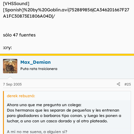
[VHSSound]
[Spanish]%20by%20Goblin.avi|752889856|CA346201667F27
A1FC30873E1806A04D|/
sólo 47 fuentes
:cry:
Max_Demian
Puta rata traicionera
7 Sep 2005
#25
derek rebuznó:
Ahora una que me pregunta un colega:
Dos hermanos que les separan de pequeños y les entrenan
para gladiadores o barbaros tipo conan. y luego les ponen a
luchar, a uno con un casco dorado y al otro plateado.
A mi no me suena, a alguien si?