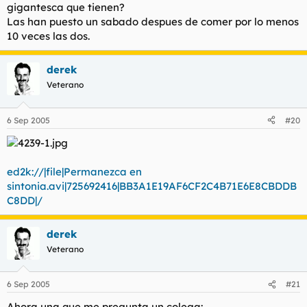
gigantesca que tienen?
Las han puesto un sabado despues de comer por lo menos
10 veces las dos.
derek
Veterano
6 Sep 2005
#20
ed2k://|file|Permanezca en
sintonia.avi|725692416|BB3A1E19AF6CF2C4B71E6E8CBDDB
C8DD|/
derek
Veterano
6 Sep 2005
#21
Ahora una que me pregunta un colega: