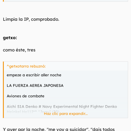
Limpia la IP, comprobado.
getxo:
como éste, tres
^getxotarra rebuznó:
empeze a escribir aller noche
LA FUERZA AEREA JAPONESA
Aviones de combate
Aichi S1A Denko # Navy Experimental Night Fighter Denko
Heinkel He112*^ "Jerry" (30)
Haz clic para expandir...
Kawanishi A8A #
Kawanishi J6K Jinpu (J3K) #
Kawanishi N1K1 J (N1K2-J)"George" Navy Interceptor Fighter
Y ayer por la noche,
"me voy a suicidar", "dais todos