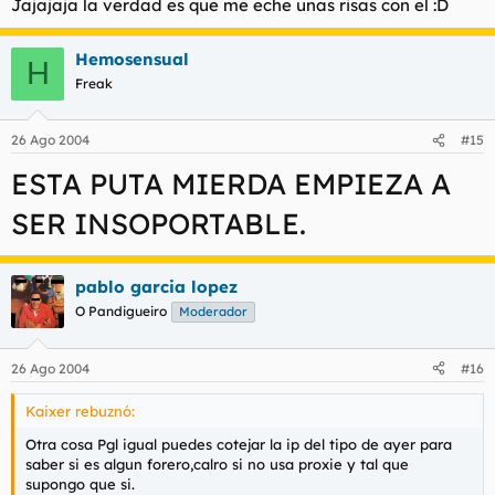
Jajajaja la verdad es que me eche unas risas con el :D
Así que me metí en el chat para intentar preguntarle al paisano
si era el mismo que le había robado las cuentas a trankachu y
Hemosensual
argentinita.
H
No hubo manera , solo decía que se iba a suicidar, que había
Freak
quedado con kaixer en la vía del tren para pegarse con él pero
que en realidad lo que quería era que hubiese un testigo de su
suicidio
26 Ago 2004
#15
ESTA PUTA MIERDA EMPIEZA A
SER INSOPORTABLE.
pablo garcia lopez
O Pandigueiro
Moderador
26 Ago 2004
#16
Kaixer rebuznó:
Otra cosa Pgl igual puedes cotejar la ip del tipo de ayer para
saber si es algun forero,calro si no usa proxie y tal que
supongo que si.