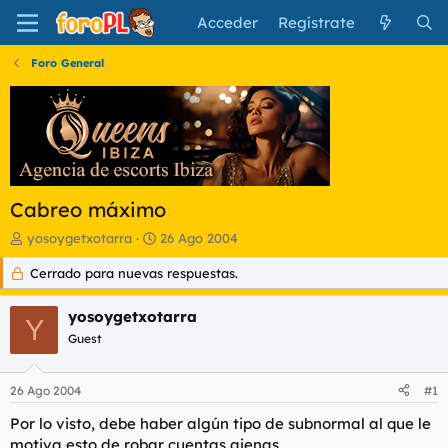
Acceder
Regístrate
Foro General
Cabreo máximo
I
F
yosoygetxotarra
26 Ago 2004
n
e
Cerrado para nuevas respuestas.
i
c
c
h
i
a
yosoygetxotarra
Y
a
d
Guest
d
e
o
i
r
n
26 Ago 2004
#1
d
i
e
c
Por lo visto, debe haber algún tipo de subnormal al que le
l
i
motiva esto de robar cuentas ajenas.