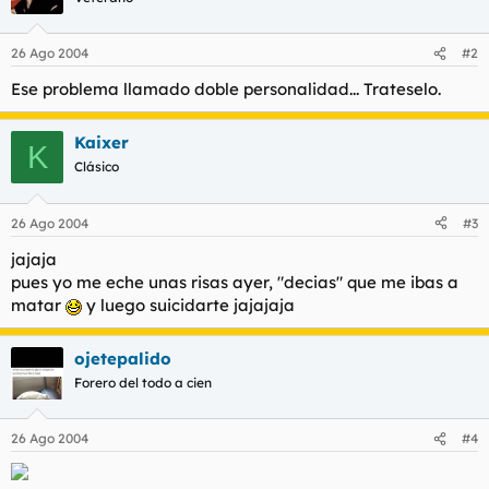
26 Ago 2004
#2
Ese problema llamado doble personalidad... Trateselo.
Kaixer
K
Clásico
26 Ago 2004
#3
jajaja
pues yo me eche unas risas ayer, "decias" que me ibas a
matar
y luego suicidarte jajajaja
ojetepalido
Forero del todo a cien
26 Ago 2004
#4