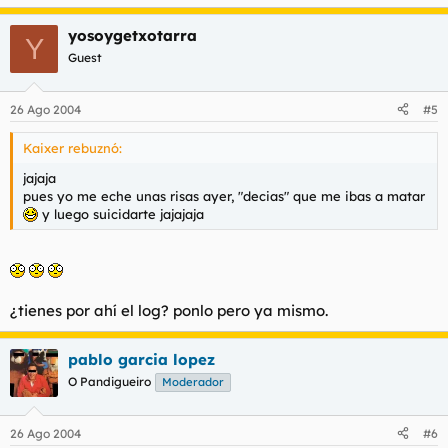
yosoygetxotarra
Y
Guest
26 Ago 2004
#5
Kaixer rebuznó:
jajaja
pues yo me eche unas risas ayer, "decias" que me ibas a matar
y luego suicidarte jajajaja
¿tienes por ahí el log? ponlo pero ya mismo.
pablo garcia lopez
O Pandigueiro
Moderador
26 Ago 2004
#6