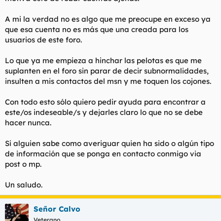
t
o
e
A mi la verdad no es algo que me preocupe en exceso ya
m
que esa cuenta no es más que una creada para los
a
usuarios de este foro.
Lo que ya me empieza a hinchar las pelotas es que me
suplanten en el foro sin parar de decir subnormalidades,
insulten a mis contactos del msn y me toquen los cojones.
Con todo esto sólo quiero pedir ayuda para encontrar a
este/os indeseable/s y dejarles claro lo que no se debe
hacer nunca.
Si alguien sabe como averiguar quien ha sido o algún tipo
de información que se ponga en contacto conmigo via
post o mp.
Un saludo.
Señor Calvo
Veterano