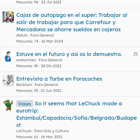
Masunos
96
22 Jul 2023
Cajas de autopago en el super: Trabajar al
salir de trabajar para que Carrefour y
Mercadona se ahorre sueldos en cajeras
Alduin
Foro General
Masunos
74
16 Mar 2024
Estuve en el futuro y así os lo demuestro.
e
endocrinez
Foro General
Masunos
30
28 Dic 2022
r
r
Entrevista a Torbe en Forocoches
Backlum
Foro General
Masunos
33
10 Jun 2021
o
So it seems that LeChuck made a
Viajes
eurotrip:
Estambul/Capadocia/Sofia/Belgrado/Budape
st
LeChuck
Foro Ocio y Cultura
Masunos
61
16 Mar 2021