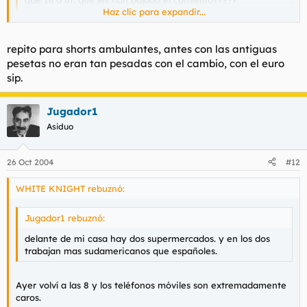
que 16 o 67. que les han bajado el convenio?????
Haz clic para expandir...
Lerdas que son.
Haz clic para expandir...
Se puede saber de que coño trabajas tú para creerte tan
repito para shorts ambulantes, antes con las antiguas
listo???
pesetas no eran tan pesadas con el cambio, con el euro
sip.
Jugador1
Asiduo
26 Oct 2004
#12
WHITE KNIGHT rebuznó:
Jugador1 rebuznó:
delante de mi casa hay dos supermercados. y en los dos
trabajan mas sudamericanos que españoles.
Ayer volví a las 8 y los teléfonos móviles son extremadamente
caros.