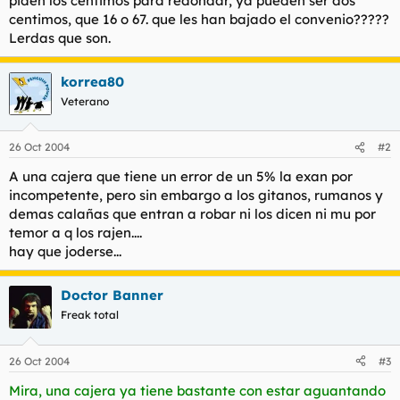
piden los centimos para redondar, ya pueden ser dos
t
o
centimos, que 16 o 67. que les han bajado el convenio?????
e
Lerdas que son.
m
a
korrea80
Veterano
26 Oct 2004
#2
A una cajera que tiene un error de un 5% la exan por
incompetente, pero sin embargo a los gitanos, rumanos y
demas calañas que entran a robar ni los dicen ni mu por
temor a q los rajen....
hay que joderse...
Doctor Banner
Freak total
26 Oct 2004
#3
Mira, una cajera ya tiene bastante con estar aguantando