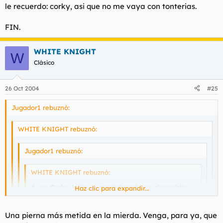
forero tan poco espabilado como éste. Una auténtica joya.
suya, si le gusto hagamelo saber por MP, pero no malgaste
le recuerdo: corky, asi que no me vaya con tonterias.
mensajes para decirme tonterias.
FIN.
FIN.
corky....
WHITE KNIGHT
W
Clásico
26 Oct 2004
#25
Jugador1 rebuznó:
WHITE KNIGHT rebuznó:
Jugador1 rebuznó:
WHITE KNIGHT rebuznó:
A ver, Corky, lento es mentalmente, no de rapidez
Haz clic para expandir...
para responderme. Creo que te he pedido mucho
en el primer post que he cruzado contigo. Venga,
Haz clic para expandir...
otro día a ver si consigues llegar al nivel 2.
Haz clic para expandir...
Una pierna más metida en la mierda. Venga, para ya, que