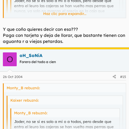
Joder, no se si es solo a mi o a todos, pero desde que
entro el leuro las cajeras se han vuelto mas perras que
nunca, ya solo no marcan el precio en la caja que
Haz clic para expandir...
siempre te piden los centimos para redondar, ya
pueden ser dos centimos, que 16 o 67. que les han
Haz clic para expandir...
bajado el convenio?????
Y que coño quieres decir con eso???
Lerdas que son.
Haz clic para expandir...
Paga con tarjeta y deja de llorar, que bastante tienen con
repito para shorts ambulantes, antes con las antiguas pesetas
aguanta r a viejas petardas.
no eran tan pesadas con el cambio, con el euro sip.
Se puede saber de que coño trabajas tú para creerte tan
listo???
oH_SoNiA
O
Forero del todo a cien
26 Oct 2004
#15
Monty_B rebuznó:
Kaixer rebuznó:
Monty_B rebuznó:
Joder, no se si es solo a mi o a todos, pero desde que
entro el leuro las cajeras se han vuelto mas perras que