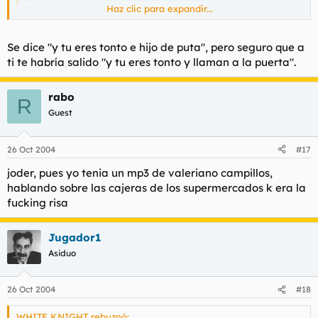
Haz clic para expandir...
Ayer volví a las 8 y los teléfonos móviles son
extremadamente caros.
Haz clic para expandir...
Se dice "y tu eres tonto e hijo de puta", pero seguro que a
ti te habría salido "y tu eres tonto y llaman a la puerta".
Y tu eres tonto.
rabo
R
Guest
26 Oct 2004
#17
joder, pues yo tenia un mp3 de valeriano campillos,
hablando sobre las cajeras de los supermercados k era la
fucking risa
Jugador1
Asiduo
26 Oct 2004
#18
WHITE KNIGHT rebuznó: