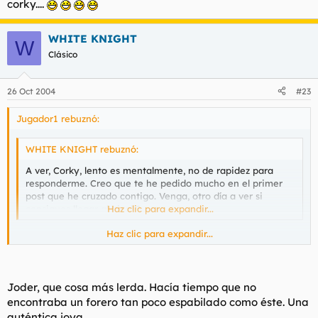
corky....
WHITE KNIGHT
W
Clásico
26 Oct 2004
#23
Jugador1 rebuznó:
WHITE KNIGHT rebuznó:
A ver, Corky, lento es mentalmente, no de rapidez para
responderme. Creo que te he pedido mucho en el primer
post que he cruzado contigo. Venga, otro día a ver si
consigues llegar al nivel 2.
Haz clic para expandir...
Haz clic para expandir...
Ud. es tonto o que le pasa.
Soy lento cuando me interesa
.
Corky... ejem... sin cometarios... Corky lo utiliza mi sobrino
cuando va al colegio con su pandilla...
Mi sobrino tiene 10 años... Doy por finalizada esta tonteria
Joder, que cosa más lerda. Hacía tiempo que no
suya, si le gusto hagamelo saber por MP, pero no malgaste
encontraba un forero tan poco espabilado como éste. Una
mensajes para decirme tonterias.
auténtica joya.