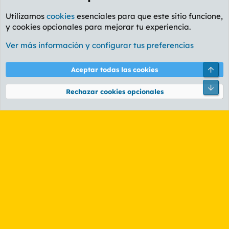
Utilizamos
cookies
esenciales para que este sitio funcione,
y cookies opcionales para mejorar tu experiencia.
Foro General
Ver más información y configurar tus preferencias
Cookies
PL OLDSTYLE AMARILLO
Cambiar fuente
Español (ES)
Arri
Aceptar todas las cookies
Contáctanos
Términos y reglas
Política de privacidad
Ayuda
R
Pie
S
Rechazar cookies opcionales
S
®
Community platform by XenForo
© 2010-2026 XenForo Ltd.