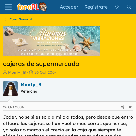
Acceder
Regístrate
Foro General
cajeras de supermercado
I
F
Monty_B
26 Oct 2004
n
e
i
c
Monty_B
c
h
Veterano
i
a
a
d
d
e
26 Oct 2004
#1
o
i
r
n
Joder, no se si es solo a mi o a todos, pero desde que entro
d
i
el leuro las cajeras se han vuelto mas perras que nunca,
e
c
ya solo no marcan el precio en la caja que siempre te
l
i