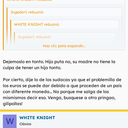
Jugador1 rebuznó:
WHITE KNIGHT rebuznó:
Jugador1 rebuznó:
delante de mi casa hay dos supermercados. y en los
Haz clic para expandir...
dos trabajan mas sudamericanos que españoles.
Haz clic para expandir...
Haz clic para expandir...
Dejemoslo en tonto. Hijo puta no, su madre no tiene la
Ayer volví a las 8 y los teléfonos móviles son
culpa de tener un hijo tonto.
extremadamente caros.
Haz clic para expandir...
Se dice "y tu eres tonto e hijo de puta", pero seguro que a ti te
habría salido "y tu eres tonto y llaman a la puerta".
Por cierto, dije lo de los sudacas ya que el problemilla de
Y tu eres tonto.
los euros se puede dar debido a que proceden de un país
con diferente moneda... No porque me salga de los
mismismos decir eso. Venga, busquese a otro pringao,
gilipollas!
WHITE KNIGHT
W
Clásico