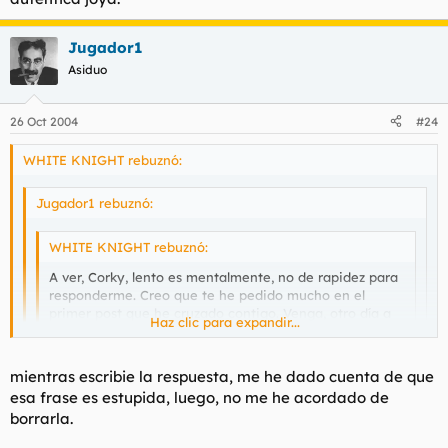
FIN.
corky....
Jugador1
Asiduo
26 Oct 2004
#24
WHITE KNIGHT rebuznó:
Jugador1 rebuznó:
WHITE KNIGHT rebuznó:
A ver, Corky, lento es mentalmente, no de rapidez para
responderme. Creo que te he pedido mucho en el
primer post que he cruzado contigo. Venga, otro día a
Haz clic para expandir...
ver si consigues llegar al nivel 2.
Haz clic para expandir...
Haz clic para expandir...
mientras escribie la respuesta, me he dado cuenta de que
Ud. es tonto o que le pasa.
Soy lento cuando me interesa
.
esa frase es estupida, luego, no me he acordado de
Corky... ejem... sin cometarios... Corky lo utiliza mi sobrino
cuando va al colegio con su pandilla...
borrarla.
Joder, que cosa más lerda. Hacía tiempo que no encontraba un
Mi sobrino tiene 10 años... Doy por finalizada esta tonteria