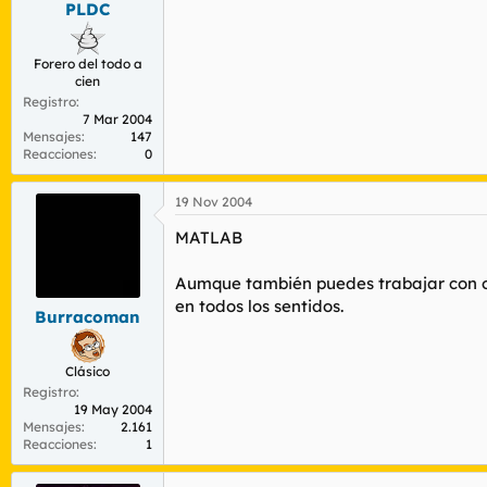
PLDC
r
n
d
i
e
c
Forero del todo a
l
i
cien
t
o
Registro
e
7 Mar 2004
m
Mensajes
147
a
Reacciones
0
19 Nov 2004
MATLAB
Aumque también puedes trabajar con o
en todos los sentidos.
Burracoman
Clásico
Registro
19 May 2004
Mensajes
2.161
Reacciones
1