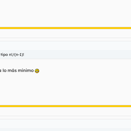
ipo n!/(n-1)!
a lo más mínimo