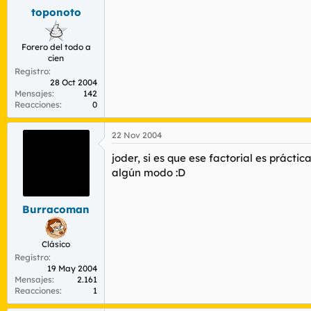
toponoto
Forero del todo a
cien
Registro
28 Oct 2004
Mensajes
142
Reacciones
0
22 Nov 2004
joder, si es que ese factorial es práct
algún modo :D
Burracoman
Clásico
Registro
19 May 2004
Mensajes
2.161
Reacciones
1