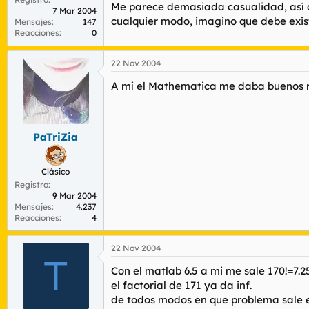
Me parece demasiada casualidad, así q
7 Mar 2004
cualquier modo, imagino que debe exist
Mensajes
147
Reacciones
0
22 Nov 2004
A mí el Mathematica me daba buenos res
PaTriZia
Clásico
Registro
9 Mar 2004
Mensajes
4.237
Reacciones
4
22 Nov 2004
T
Con el matlab 6.5 a mi me sale 170!=7.
el factorial de 171 ya da inf.
de todos modos en que problema sale e