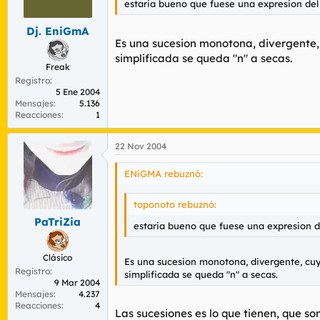
estaria bueno que fuese una expresion del t
Dj. EniGmA
Es una sucesion monotona, divergente, c
simplificada se queda "n" a secas.
Freak
Registro
5 Ene 2004
Mensajes
5.136
Reacciones
1
22 Nov 2004
ENiGMA rebuznó:
toponoto rebuznó:
PaTriZia
estaria bueno que fuese una expresion del
Clásico
Es una sucesion monotona, divergente, cuyo 
Registro
simplificada se queda "n" a secas.
9 Mar 2004
Mensajes
4.237
Reacciones
4
Las sucesiones es lo que tienen, que s