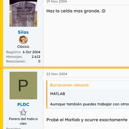
19 Nov 2004
Haz la celda mas grande. :D
Silas
Clásico
Registro
6 Oct 2004
Mensajes
2.612
Reacciones
0
22 Nov 2004
P
Burracoman rebuznó:
MATLAB
Aumque también puedes trabajar con otros
PLDC
Forero del todo a
Probé el Matlab y ocurre exactamente lo
cien
Registro