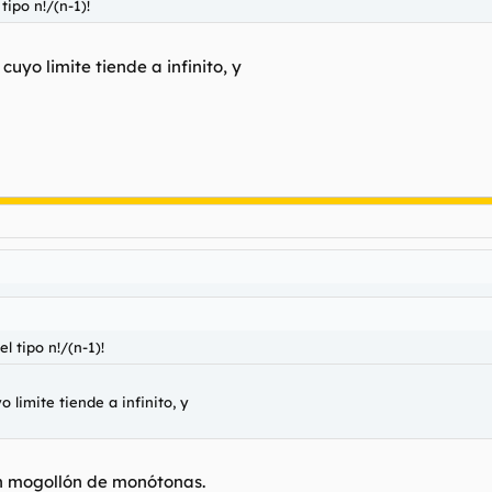
ipo n!/(n-1)!
uyo limite tiende a infinito, y
 tipo n!/(n-1)!
limite tiende a infinito, y
on mogollón de monótonas.