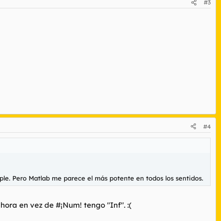
#3
#4
e. Pero Matlab me parece el más potente en todos los sentidos.
hora en vez de #¡Num! tengo "Inf". :(