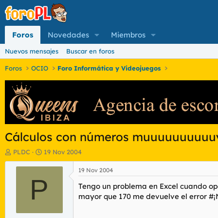
Foros
Novedades
Miembros
Nuevos mensajes
Buscar en foros
Foros
OCIO
Foro Informática y Videojuegos
Cálculos con números muuuuuuuuuuy
I
F
PLDC
19 Nov 2004
n
e
i
c
19 Nov 2004
c
P
h
Tengo un problema en Excel cuando oper
i
a
a
d
mayor que 170 me devuelve el error #¡N
d
e
o
i