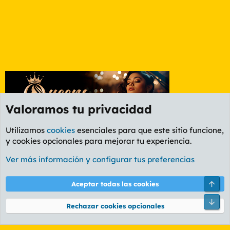
Valoramos tu privacidad
Utilizamos
cookies
esenciales para que este sitio funcione,
y cookies opcionales para mejorar tu experiencia.
Valencia
Ver más información y configurar tus preferencias
Cookies
PL OLDSTYLE AMARILLO
Cambiar fuente
Español (ES)
Arri
Aceptar todas las cookies
Contáctanos
Términos y reglas
Política de privacidad
Ayuda
R
Pie
S
Rechazar cookies opcionales
S
®
Community platform by XenForo
© 2010-2026 XenForo Ltd.