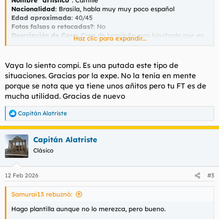
Nombre "artístico"
: Camille
Nacionalidad
: Brasila, habla muy muy poco español
Edad aproximada
: 40/45
Fotos falsas o retocadas?
: No
Descripción de Cara
: Cara de brasileña mas hinchada que en
Haz clic para expandir...
las fotos, pero guapeta
Descripción de Cuerpo
: El cuerpo es bastante bonito, buen
culo y unos tetones de infarto aunque con un poco de barriga
Vaya lo siento compi. Es una putada este tipo de
Descripción de Carácter
: hace por agradar
situaciones. Gracias por la expe. No la tenía en mente
Fumadora
: no se lo noté
porque se nota que ya tiene unos añitos pero tu FT es de
mucha utilidad. Gracias de nuevo
CONTACTO
Teléfono
: 615753598
Capitán Alatriste
Web/Anuncio
: hotvlc
R
Dirección
: Peset Aleixandre
e
a
Capitán Alatriste
c
LUGAR DE ENCUENTRO
c
Aire Acondicionado/Calefacción
:
Clásico
i
Discreción del lugar
: ninguna
o
Valoración de las instalaciones
: buenas
n
12 Feb 2026
#3
e
SERVICIO
s
Fecha aproximada de la experiencia
: hace 6 meses
Samurai13 rebuznó:
:
Tarifa contratada
: 60
Hago plantilla aunque no lo merezca, pero bueno.
Duración real del servicio
: 30 mins