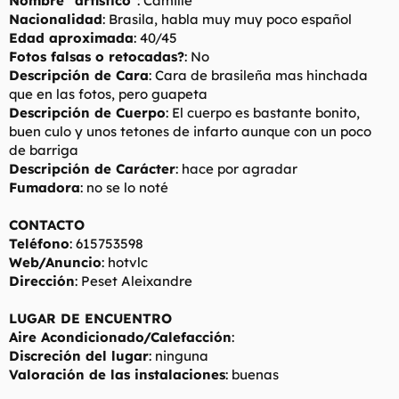
Nombre "artístico"
: Camille
t
o
Nacionalidad
: Brasila, habla muy muy poco español
e
Edad aproximada
: 40/45
m
a
Fotos falsas o retocadas?
: No
Descripción de Cara
: Cara de brasileña mas hinchada
que en las fotos, pero guapeta
Descripción de Cuerpo
: El cuerpo es bastante bonito,
buen culo y unos tetones de infarto aunque con un poco
de barriga
Descripción de Carácter
: hace por agradar
Fumadora
: no se lo noté
CONTACTO
Teléfono
: 615753598
Web/Anuncio
: hotvlc
Dirección
: Peset Aleixandre
LUGAR DE ENCUENTRO
Aire Acondicionado/Calefacción
:
Discreción del lugar
: ninguna
Valoración de las instalaciones
: buenas