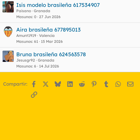
Isis modelo brasileña 617534907
Paisano
Granada
Masunos
0
27 Jun 2026
Aira brasileña 677895013
Amunt1919
Valencia
Masunos
61
15 Mar 2026
Bruna brasileña 624563578
Jesusgr92
Granada
Masunos
6
14 Jul 2026
Facebook
X
Bluesky
LinkedIn
Reddit
Pinterest
Tumblr
WhatsA
Em
Compartir:
Enlace