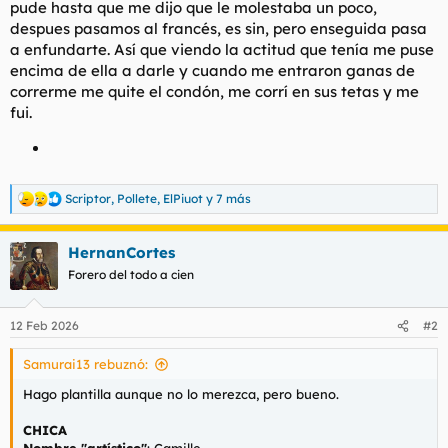
pude hasta que me dijo que le molestaba un poco,
despues pasamos al francés, es sin, pero enseguida pasa
a enfundarte. Así que viendo la actitud que tenía me puse
encima de ella a darle y cuando me entraron ganas de
correrme me quite el condón, me corrí en sus tetas y me
fui.
Scriptor
,
Pollete
,
ElPiuot
y 7 más
R
e
a
HernanCortes
c
c
Forero del todo a cien
i
o
n
12 Feb 2026
#2
e
s
Samurai13 rebuznó:
:
Hago plantilla aunque no lo merezca, pero bueno.
CHICA