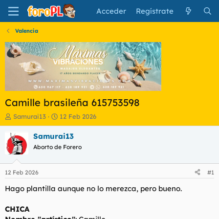
Acceder
Regístrate
Valencia
Camille brasileña 615753598
I
F
Samurai13
12 Feb 2026
n
e
i
c
Samurai13
c
h
Aborto de Forero
i
a
a
d
d
e
12 Feb 2026
#1
o
i
r
n
Hago plantilla aunque no lo merezca, pero bueno.
d
i
e
c
CHICA
l
i