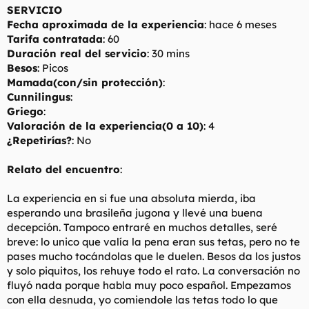
SERVICIO
Fecha aproximada de la experiencia
: hace 6 meses
Tarifa contratada
: 60
Duración real del servicio
: 30 mins
Besos
: Picos
Mamada(con/sin protección)
:
Cunnilingus
:
Griego
:
Valoración de la experiencia(0 a 10)
: 4
¿Repetirías?
: No
Relato del encuentro
:
La experiencia en si fue una absoluta mierda, iba
esperando una brasileña jugona y llevé una buena
decepción. Tampoco entraré en muchos detalles, seré
breve: lo unico que valía la pena eran sus tetas, pero no te
pases mucho tocándolas que le duelen. Besos da los justos
y solo piquitos, los rehuye todo el rato. La conversación no
fluyó nada porque habla muy poco español. Empezamos
con ella desnuda, yo comiendole las tetas todo lo que