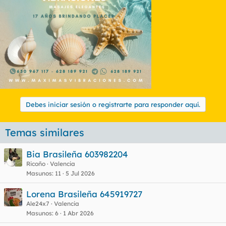
Duración real del servicio
: 30 mins
Besos
: Picos
Mamada(con/sin protección)
:
Cunnilingus
:
Griego
:
Valoración de la experiencia(0 a 10)
: 4
¿Repetirías?
: No
Relato del encuentro
:
La experiencia en si fue una absoluta mierda, iba esperando
Debes iniciar sesión o registrarte para responder aquí.
una brasileña jugona y llevé una buena decepción. Tampoco
entraré en muchos detalles, seré breve: lo unico que valía la
pena eran sus tetas, pero no te pases mucho tocándolas que le
Temas similares
duelen. Besos da los justos y solo piquitos, los rehuye todo el
rato. La conversación no fluyó nada porque habla muy poco
Bia Brasileña 603982204
español. Empezamos con ella desnuda, yo comiendole las tetas
todo lo que pude hasta que me dijo que le molestaba un poco,
Ricoño
Valencia
despues pasamos al francés, es sin, pero enseguida pasa a
Masunos
11
5 Jul 2026
enfundarte. Así que viendo la actitud que tenía me puse
encima de ella a darle y cuando me entraron ganas de
Lorena Brasileña 645919727
correrme me quite el condón, me corrí en sus tetas y me fui.
Ale24x7
Valencia
Masunos
6
1 Abr 2026