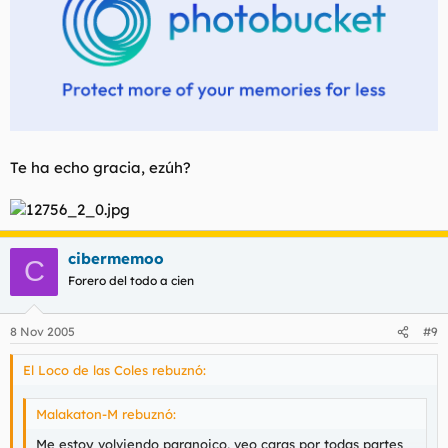
Te ha echo gracia, ezúh?
cibermemoo
C
Forero del todo a cien
8 Nov 2005
#9
El Loco de las Coles rebuznó:
Malakaton-M rebuznó:
Me estoy volviendo paranoico, veo caras por todas partes