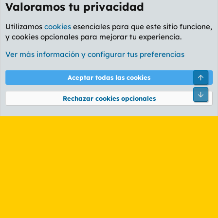
Valoramos tu privacidad
Utilizamos
cookies
esenciales para que este sitio funcione,
y cookies opcionales para mejorar tu experiencia.
Foro General
Ver más información y configurar tus preferencias
Cookies
PL OLDSTYLE AMARILLO
Cambiar fuente
Español (ES)
Arri
Aceptar todas las cookies
Contáctanos
Términos y reglas
Política de privacidad
Ayuda
R
Pie
S
Rechazar cookies opcionales
S
®
Community platform by XenForo
© 2010-2026 XenForo Ltd.