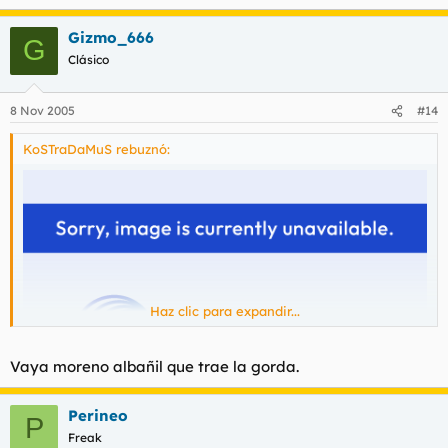
Gizmo_666
G
Clásico
8 Nov 2005
#14
KoSTraDaMuS rebuznó:
Haz clic para expandir...
Vaya moreno albañil que trae la gorda.
Perineo
P
Freak