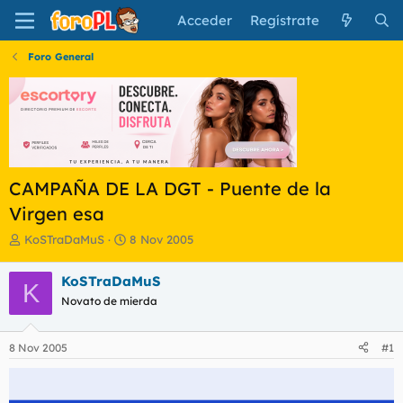
Acceder
Regístrate
Foro General
CAMPAÑA DE LA DGT - Puente de la
Virgen esa
I
F
KoSTraDaMuS
8 Nov 2005
n
e
i
c
KoSTraDaMuS
K
c
h
Novato de mierda
i
a
a
d
d
e
8 Nov 2005
#1
o
i
r
n
d
i
e
c