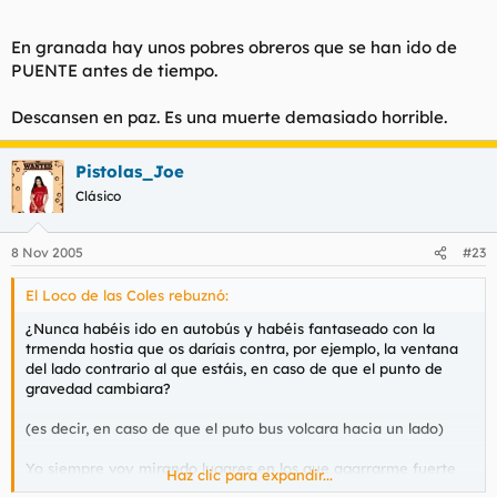
En granada hay unos pobres obreros que se han ido de
PUENTE antes de tiempo.
Descansen en paz. Es una muerte demasiado horrible.
Pistolas_Joe
Clásico
8 Nov 2005
#23
El Loco de las Coles rebuznó:
¿Nunca habéis ido en autobús y habéis fantaseado con la
trmenda hostia que os daríais contra, por ejemplo, la ventana
del lado contrario al que estáis, en caso de que el punto de
gravedad cambiara?
(es decir, en caso de que el puto bus volcara hacia un lado)
Yo siempre voy mirando lugares en los que agarrarme fuerte
Haz clic para expandir...
para no irme disparado de boca contra los -por otra parte-