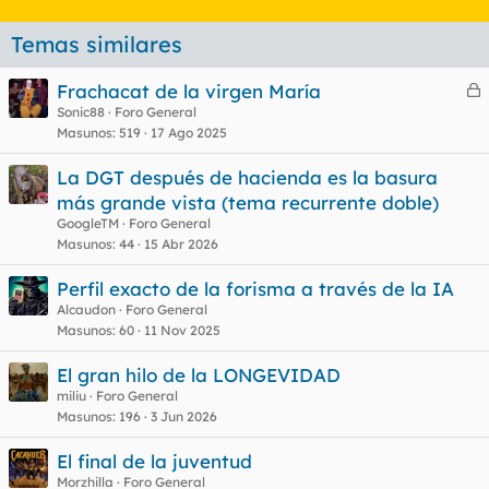
Temas similares
Frachacat de la virgen María
e
Sonic88
Foro General
Masunos
519
17 Ago 2025
r
r
La DGT después de hacienda es la basura
más grande vista (tema recurrente doble)
GoogleTM
Foro General
o
Masunos
44
15 Abr 2026
Perfil exacto de la forisma a través de la IA
Alcaudon
Foro General
Masunos
60
11 Nov 2025
El gran hilo de la LONGEVIDAD
miliu
Foro General
Masunos
196
3 Jun 2026
El final de la juventud
Morzhilla
Foro General