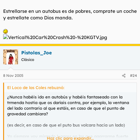
infinitos bordes punzantes y cortantes que tienen los
autobuses por dentro. Parece que los fabrican adrede para que
Estrellarse en un autobus es de pobres, comprate un coche
en caso de volcar no sobreviva ni DIOS.
y estrellate como Dios manda.
Pistolas_Joe
Clásico
8 Nov 2005
#24
El Loco de las Coles rebuznó:
¿Nunca habéis ido en autobús y habéis fantaseado con la
trmenda hostia que os daríais contra, por ejemplo, la ventana
del lado contrario al que estáis, en caso de que el punto de
gravedad cambiara?
(es decir, en caso de que el puto bus volcara hacia un lado)
Yo siempre voy mirando lugares en los que agarrarme fuerte
Haz clic para expandir...