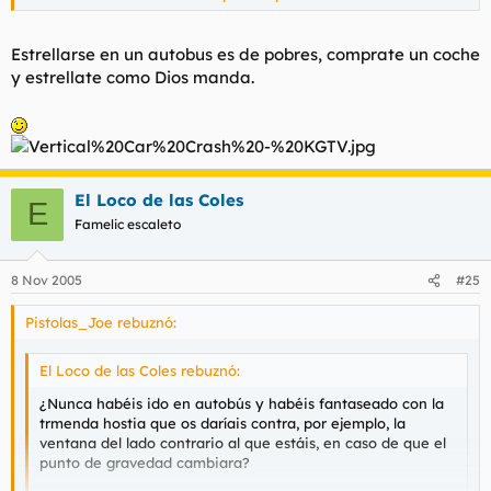
para no irme disparado de boca contra los -por otra parte-
infinitos bordes punzantes y cortantes que tienen los
autobuses por dentro. Parece que los fabrican adrede para que
Estrellarse en un autobus es de pobres, comprate un coche
en caso de volcar no sobreviva ni DIOS.
y estrellate como Dios manda.
El Loco de las Coles
E
Famelic escaleto
8 Nov 2005
#25
Pistolas_Joe rebuznó:
El Loco de las Coles rebuznó:
¿Nunca habéis ido en autobús y habéis fantaseado con la
trmenda hostia que os daríais contra, por ejemplo, la
ventana del lado contrario al que estáis, en caso de que el
punto de gravedad cambiara?