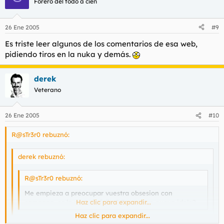
Forero del todo a cien
26 Ene 2005
#9
Es triste leer algunos de los comentarios de esa web,
pidiendo tiros en la nuka y demás.
derek
Veterano
26 Ene 2005
#10
R@sTr3r0 rebuznó:
derek rebuznó:
R@sTr3r0 rebuznó:
Me empieza a preocupar vuestra obsesion con
campano, os lo quereis follar? Es vuestro nuevo idolo?
Haz clic para expandir...
Haz clic para expandir...