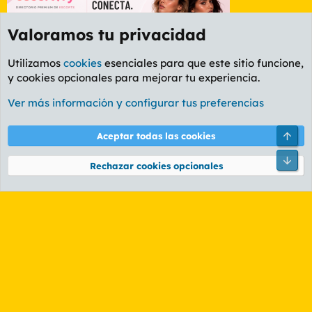
Valoramos tu privacidad
Utilizamos
cookies
esenciales para que este sitio funcione,
y cookies opcionales para mejorar tu experiencia.
Foro General
Ver más información y configurar tus preferencias
Cookies
PL OLDSTYLE AMARILLO
Cambiar fuente
Español (ES)
Arri
Aceptar todas las cookies
Contáctanos
Términos y reglas
Política de privacidad
Ayuda
R
Pie
S
Rechazar cookies opcionales
S
®
Community platform by XenForo
© 2010-2026 XenForo Ltd.