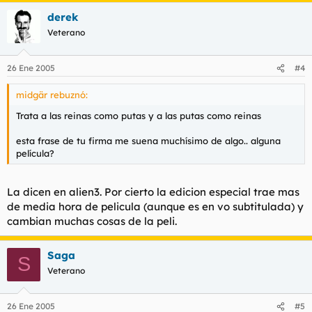
derek
Veterano
26 Ene 2005
#4
midgär rebuznó:
Trata a las reinas como putas y a las putas como reinas
esta frase de tu firma me suena muchísimo de algo.. alguna
película?
La dicen en alien3. Por cierto la edicion especial trae mas
de media hora de pelicula (aunque es en vo subtitulada) y
cambian muchas cosas de la peli.
Saga
S
Veterano
26 Ene 2005
#5