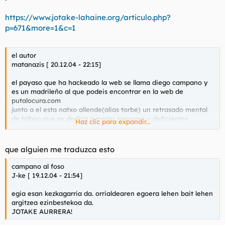
l
i
https://www.jotake-lahaine.org/articulo.php?
t
o
e
p=671&more=1&c=1
m
a
el autor
matanazis [ 20.12.04 - 22:15]
el payaso que ha hackeado la web se llama diego campano y
es un madrileño al que podeis encontrar en la web de
putalocura.com
junto a el esta natxo allende(alias torbe) un retrasado mental
de bilbao que se dedica a meter menores y deficientes
Haz clic para expandir...
mentales en su pagina para mofarse de ellas
se tienen bastantes datos de esta gentuza,en breves ya se
dara mas informacion
que alguien me traduzca esto
campano al foso
J-ke [ 19.12.04 - 21:54]
egia esan kezkagarria da. orrialdearen egoera lehen bait lehen
argitzea ezinbestekoa da.
JOTAKE AURRERA!