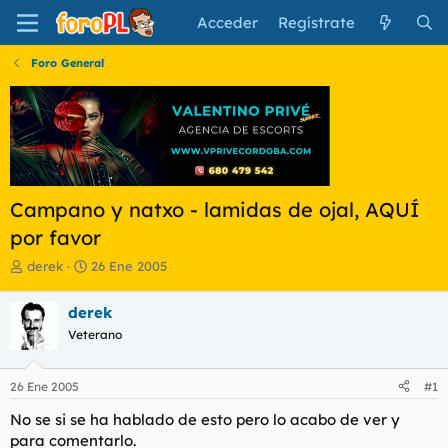
Acceder
Regístrate
Foro General
Campano y natxo - lamidas de ojal, AQUÍ
por favor
I
F
derek
26 Ene 2005
n
e
i
c
derek
c
h
Veterano
i
a
a
d
d
e
26 Ene 2005
#1
o
i
r
n
No se si se ha hablado de esto pero lo acabo de ver y
d
i
para comentarlo.
e
c