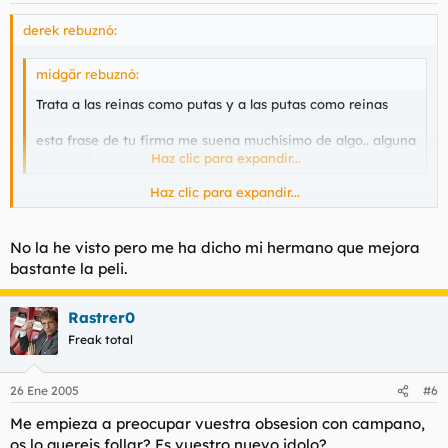
derek rebuznó:
midgär rebuznó:
Trata a las reinas como putas y a las putas como reinas
esta frase de tu firma me suena muchísimo de algo.. alguna
película?
Haz clic para expandir...
Haz clic para expandir...
La dicen en alien3. Por cierto la edicion especial trae mas de
media hora de pelicula (aunque es en vo subtitulada) y
cambian muchas cosas de la peli.
No la he visto pero me ha dicho mi hermano que mejora
bastante la peli.
Rastrer0
Freak total
26 Ene 2005
#6
Me empieza a preocupar vuestra obsesion con campano,
os lo quereis follar? Es vuestro nuevo idolo?