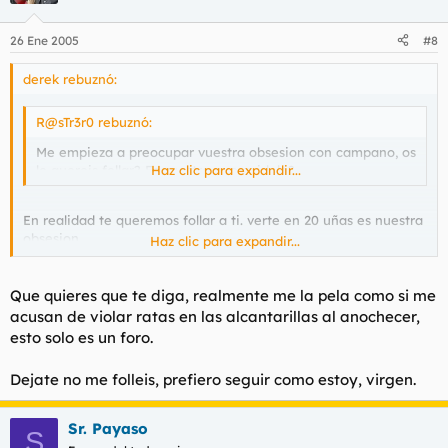
26 Ene 2005
#8
derek rebuznó:
R@sTr3r0 rebuznó:
Me empieza a preocupar vuestra obsesion con campano, os
lo quereis follar? Es vuestro nuevo idolo?
Haz clic para expandir...
En realidad te queremos follar a ti. verte en 20 uñas es nuestra
obsesion.
Haz clic para expandir...
No seas falto anda si no es por campano ni por torbe, es por
todo el foro, los cuales somos unos nazis, hackers y autenticos
hijosdeputa.
Que quieres que te diga, realmente me la pela como si me
Tu mismo nin.
acusan de violar ratas en las alcantarillas al anochecer,
esto solo es un foro.
Dejate no me folleis, prefiero seguir como estoy, virgen.
Sr. Payaso
S