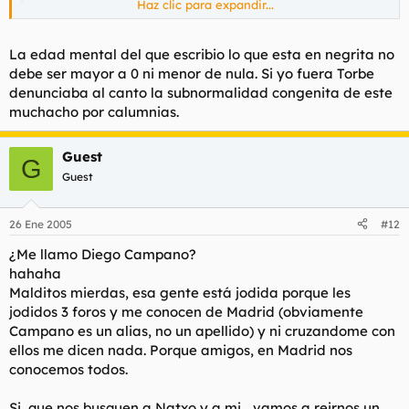
Haz clic para expandir...
matanazis [ 20.12.04 - 22:15]
el payaso que ha hackeado la web se llama diego campano
La edad mental del que escribio lo que esta en negrita no
y es un madrileño al que podeis encontrar en la web de
debe ser mayor a 0 ni menor de nula. Si yo fuera Torbe
putalocura.com
denunciaba al canto la subnormalidad congenita de este
junto a el esta
natxo allende(alias torbe) un retrasado
mental de bilbao que se dedica a meter menores y
muchacho por calumnias.
Haz clic para expandir...
deficientes mentales en su pagina para mofarse de ellas
se tienen bastantes datos de esta gentuza,en breves ya se
Guest
dara mas informacion
que alguien me traduzca esto
G
Guest
campano al foso
J-ke [ 19.12.04 - 21:54]
26 Ene 2005
#12
egia esan kezkagarria da. orrialdearen egoera lehen bait
¿Me llamo Diego Campano?
lehen argitzea ezinbestekoa da.
JOTAKE AURRERA!
Haz clic para expandir...
hahaha
Malditos mierdas, esa gente está jodida porque les
jodidos 3 foros y me conocen de Madrid (obviamente
Si ha sido comentado candado y pista.
Campano es un alias, no un apellido) y ni cruzandome con
ellos me dicen nada. Porque amigos, en Madrid nos
conocemos todos.
Si, que nos busquen a Natxo y a mi... vamos a reirnos un