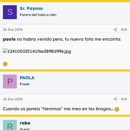
Sr. Payaso
S
Forero del todo a cien
26 Ene 2005
#18
paole
no habra venido pero, tu nueva foto me encanta:
PAOLA
P
Freak
26 Ene 2005
#19
Cuando os poneis "tiennnos" me meo en las bragas...
rabo
R
Guest