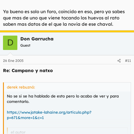
En realidad te queremos follar a ti. verte en 20 uñas es
nuestra obsesion.
Haz clic para expandir...
Ya bueno es solo un foro, coincido en eso, pero ya sabes
No seas falto anda si no es por campano ni por torbe, es
que mas de uno que viene tocando los huevos al rato
por todo el foro, los cuales somos unos nazis, hackers y
Que quieres que te diga, realmente me la pela como si me
autenticos hijosdeputa.
saben mas datos de el que la novia de ese chaval.
acusan de violar ratas en las alcantarillas al anochecer, esto
Tu mismo nin.
solo es un foro.
Don Garrucha
D
Dejate no me folleis, prefiero seguir como estoy, virgen.
Guest
26 Ene 2005
#11
Re: Campano y natxo
derek rebuznó:
No se si se ha hablado de esto pero lo acabo de ver y para
comentarlo.
https://www.jotake-lahaine.org/articulo.php?
p=671&more=1&c=1
el autor