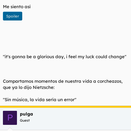
I don't need nobody
To tell my troubles to
Me siento así
Since I met you baby
Spoiler
All I need is you
(Lady Saw Rap)
Since I met you lady ) Repeat
I'm a happy man ) Verse 3
I'm going to try and please you
In everyway I can
"it's gonna be a glorious day, i feel my luck could change"
(Lady Saw Rap)
Compartamos momentos de nuestra vida a corcheazos,
que ya lo dijo Nietzsche:
Sobran las palabras.
"Sin música, la vida sería un error"
pulga
P
Guest