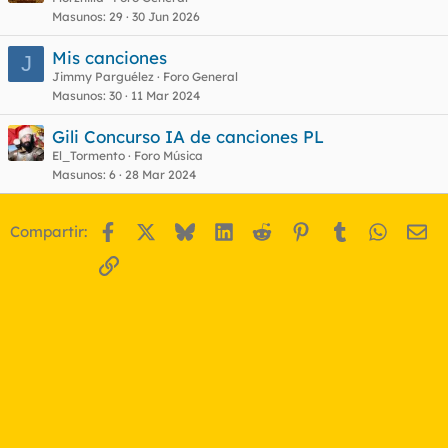
o
Masunos
29
30 Jun 2026
Mis canciones
J
Jimmy Parguélez
Foro General
Masunos
30
11 Mar 2024
Gili Concurso IA de canciones PL
El_Tormento
Foro Música
Masunos
6
28 Mar 2024
Facebook
X
Bluesky
LinkedIn
Reddit
Pinterest
Tumblr
WhatsA
Em
Compartir:
Enlace