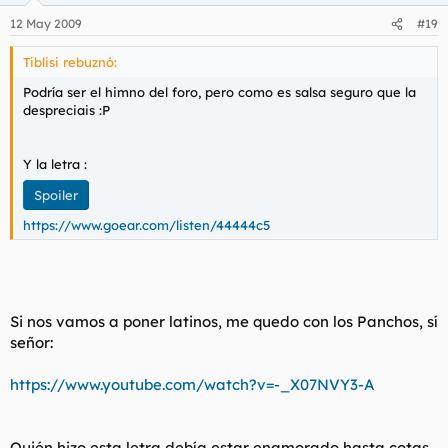
12 May 2009
#19
Tiblisi rebuznó:
Podría ser el himno del foro, pero como es salsa seguro que la
despreciais :P
Y la letra :
Spoiler
https://www.goear.com/listen/44444c5
Si nos vamos a poner latinos, me quedo con los Panchos, sí
señor:
https://www.youtube.com/watch?v=-_X07NVY3-A
Quién hizo esta letra debía estar enamorado hasta cotas