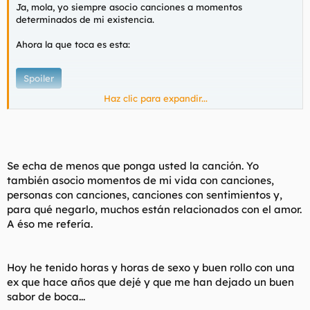
Ja, mola, yo siempre asocio canciones a momentos
determinados de mi existencia.
Ahora la que toca es esta:
Spoiler
Haz clic para expandir...
Se echa de menos que ponga usted la canción. Yo
(Intro Lady Saw Rap)
también asocio momentos de mi vida con canciones,
personas con canciones, canciones con sentimientos y,
Since I met you lady
para qué negarlo, muchos están relacionados con el amor.
My whole life has changed Verse 1
A éso me refería.
Since I met you lady
My whole life has changed
And everybody tells me
That I am not the same
Hoy he tenido horas y horas de sexo y buen rollo con una
ex que hace años que dejé y que me han dejado un buen
I don't need nobody
sabor de boca...
To tell my troubles to Verse 2