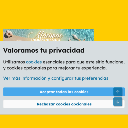
Valoramos tu privacidad
Utilizamos
cookies
esenciales para que este sitio funcione,
y cookies opcionales para mejorar tu experiencia.
Foro Rapiñas
Ver más información y configurar tus preferencias
Cookies
PL OLDSTYLE AMARILLO
Cambiar fuente
Español (ES)
Arri
Aceptar todas las cookies
Contáctanos
Términos y reglas
Política de privacidad
Ayuda
R
Pie
S
Rechazar cookies opcionales
S
®
Community platform by XenForo
© 2010-2026 XenForo Ltd.