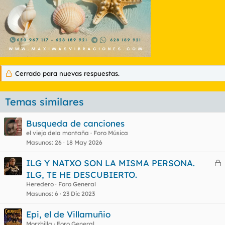
Cerrado para nuevas respuestas.
Temas similares
Busqueda de canciones
el viejo dela montaña
Foro Música
Masunos
26
18 May 2026
ILG Y NATXO SON LA MISMA PERSONA.
e
ILG, TE HE DESCUBIERTO.
r
Heredero
Foro General
r
Masunos
6
23 Dic 2023
Epi, el de Villamuñio
Morzhilla
Foro General