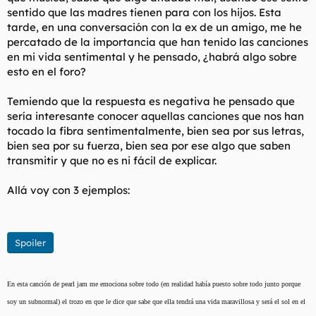
t
o
sentido que las madres tienen para con los hijos. Esta
e
tarde, en una conversación con la ex de un amigo, me he
m
percatado de la importancia que han tenido las canciones
a
en mi vida sentimental y he pensado, ¿habrá algo sobre
esto en el foro?
Temiendo que la respuesta es negativa he pensado que
sería interesante conocer aquellas canciones que nos han
tocado la fibra sentimentalmente, bien sea por sus letras,
bien sea por su fuerza, bien sea por ese algo que saben
transmitir y que no es ni fácil de explicar.
Allá voy con 3 ejemplos:
Spoiler
En esta canción de pearl jam me emociona sobre todo (en realidad había puesto sobre todo junto porque
soy un subnormal) el trozo en que le dice que sabe que ella tendrá una vida maravillosa y será el sol en el