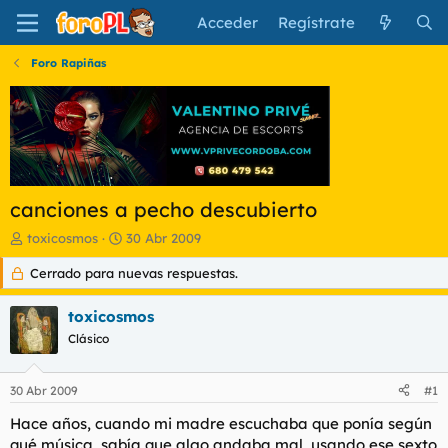
Acceder
Regístrate
Foro Rapiñas
canciones a pecho descubierto
I
F
toxicosmos
30 Abr 2009
n
e
Cerrado para nuevas respuestas.
i
c
c
h
i
a
toxicosmos
a
d
Clásico
d
e
o
i
r
n
30 Abr 2009
#1
d
i
e
c
Hace años, cuando mi madre escuchaba que ponía según
l
i
qué música, sabía que algo andaba mal, usando ese sexto